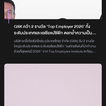
Brands “TROS PRO”(ทรอส โปร) ที่เน้นนำเสนอความ พรีเมียม
ธีมเดรสโค้ดสีขาวมาต่อแถวรอเข้างานเพื่อไปจับจองที่นั่งกันเต็ม
ผ่านการวิจัย คิดค้นและพัฒนาสูตร คัดสรรวัตถุดิบจากความ
พื้นที่ จนเรียกว่าชายหาดแคบไปถนัดตา โดยมี ดีเจ เคเบิ้ล และ ดีเจ
ต้องการของผู้บริโภคที่มองหาผลิตภัณฑ์ที่นอกจากมีประสิทธิภาพ
โซเซฟ จากคลื่น EFM94 บ้าน ATIME มารับหน้าที่ต้อนรับและนำ
ที่ดีแล้วยังสามารถแก้ไขปัญหาได้จริง โดยครั้งนี้เราได้ร่วมมือกับนัก
ทีมทุกคนไปร่วมสนุกกับบูธกิจกรรมต่างๆภายในงาน ก่อนออก
วิจัยไทย ที่นำพืชพื้นถิ่นของไทยอันทรงคุณค่ามาพัฒนาเป็นสาร
สตาร์ทแบบวอร์มๆ ด้วยวงดนตรีบอยเจ้าของฉายาเจ้าพ่อแนวเพลง
GSK คว้า 2 รางวัล ‘Top Employer 2026’ ทั้ง
สกัดสำคัญ คือ ‘สารสกัดเหงือกปลาหมอ’ (Sea Holly Extract)
รักชื่อเพลงยาวที่สุดอย่าง NO ONE ELSE ที่จัดเพลงฮิตติดหูอย่าง
ระดับประเทศและเอเชียแปซิฟิก ตอกย้ำความเป็น
โดยมี สิทธิบัตรงานวิจัย มหาวิทยาลัยนเรศวรรองรับ การันตีด้วย
“ต่อจากนี้เพลงรักทุกเพลงจะเป็นของเธอเท่านั้น”, “เธอคือกาแฟใน
เลิศด้านการบริหารทรัพยากรบุคคล
รางวัลระดับนานาชาติ 2 รางวัล คือ เหรียญรางวัล Bronze Award
ตอนเช้า” , “แค่มีเธอไปเดินเตะคลื่นทะเลด้วยกัน” มาเสิร์ฟให้ใจฟู ปู
บริษัท แกล็กโซสมิทไคล์น (ประเทศไทย) จำกัด (GSK) รับ 2 รางวัล
จากงาน Geneva International Exhibition of Inventions 2024
บรรยากาศยามเย็นให้ชิลสบาย ต่อด้วยบอยกรุ๊ป Gen Z วง
ใหญ่ระดับประเทศและระดับเอเชียแปซิฟิก "องค์กรดีเด่นที่น่าทำงาน
ประเทศสวิตเซอร์แลนด์และ Special Prize จาก Korea Invention
“DICE” ที่มาครั้งนี้แจกความสดใสแถมพลังความสนุกแบบปลุกหาด
ด้วยที่สุดแห่งปี 2026" จาก Top Employers Institute สะท้อน
Promotion สะท้อนให้เห็นถึงความมุ่งมั่นของแบรนด์ไทยที่มีความ
ด้วยเซ็ทเพลงป็อปติดหูอย่าง “Billionaire” ซิงเกิ้ลล่าสุด และ “เชฟ
ความมุ่งมั่นในการสร้างวัฒนธรรมองค์กรและสภาพแวดล้อมการ
โดดเด่นไม่แพ้แบรนด์จากชาติใดในโลก” ศิริสุภา กล่าวสำหรับ
บ๊ะ” ที่งัดสะโพกมาสะบัดซะจน FC ที่มาเกาะขอบเวทีแทบใจละลาย
ทำงานที่โดดเด่นและมีประสิทธิภาพสูง ผ่านแนวปฏิบัติด้านบุคลากร
TROS PRO Advanced Anti-Hair Loss Series เป็นกลุ่ม
เอ็นดูไปกับความน่ารัก เพิ่มดีกรีความความร้อนแรงของเวทีให้ไฟลุก
ที่สนับสนุนทั้งผลลัพธ์ทางธุรกิจ การมีส่วนร่วมของพนักงาน และ
ผลิตภัณฑ์ที่ผ่านการคิดค้นและวิจัยร่วมกับทีมผู้เชี่ยวชาญจาก
กับศิลปินบอยสมบัติล้ำค่าที่บรรดาแฟนคลับไทยและอินเตอร์ต่างรอ
การเติบโตขององค์กรอย่างยั่งยืน คุณมาเรีย คริสติช กรรมการผู้
สถานวิจัยเครื่องสำอางและผลิตภัณฑ์ธรรมชาติ คณะเภสัชศาสตร์
คอย “JEFF SATUR” ที่ไม่เคยทำให้แฟนๆผิดหวังกับความโดดเด่น
จัดการ บริษัท แกล็กโซสมิทไคล์น (ประเทศไทย) จำกัด กล่าวว่า
มหาวิทยาลัยนเรศวร โดดเด่นด้วยสารสกัดหลักจากธรรมชาติ
ด้วยเอกลักษณ์พลังเสียงร้องที่ปลุกทุกโสตประสาท ด้วยเพลงฮิตติด
“GSK รู้สึกยินดีและเป็นเกียรติอย่างยิ่งที่ได้รับ 2 รางวัลสำคัญ ได้แก่
“สารสกัดเหงือกปลาหมอ” ซึ่งถูกคัดคุณภาพและใช้วิธีสกัดด้วย
หูอย่าง “ลืมไปแล้วว่าลืมยังไง” , “เหมือนวิวาห์” แถมซีนเด็ดในเพลง
‘Top Employer ประเทศไทย และ Top Employer ระดับภูมิภาค
เทคนิคพิเศษ ผ่านการควบคุมอุณหภูมิอย่างเหมาะสม เพื่อคง
“มือปืน” ที่หนุ่มเจฟแอบโชว์ให้เห็นกล้ามท้องจนสาวๆกรี๊ตจนใจสั่น
เอเชียแปซิฟิก ประจำปี 2026’ ตอกย้ำ ‘องค์กรดีเด่นที่น่าทำงาน
ประสิทธิภาพของสารสำคัญและให้ได้คุณภาพสูงสุดในทุกๆ ฤดูกาล
และตามด้วยซิงเกิ้ลล่าสุดอย่างเพลง “ของขวัญปีใหม่” สลับฟิลมา
ด้วยที่สุดแห่งปี 2026’ ระดับประเทศและระดับเอเชียแปซิฟิก สะท้อน
ในการนำมาบำรุงเส้นผมและหนังศีรษะ พร้อมทั้งมีผลงานวิจัยรองรับ
สนุกกับ “FELLOW FELLOW” วงดนตรีเพลงรักสุดอบอุ่นเสียง
ถึงความสำเร็จของ GSK ในการสร้างวัฒนธรรมองค์กรที่ให้ความ