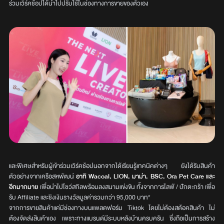
ร่วมเวิร์คช้อปได้นำไปปรับใช้ในช่องทางการขายของตัวเอง
และพิเศษสำหรับผู้เข้าร่วมเวิร์คช้อปนอกจากได้เรียนรู้เทคนิคต่างๆ ยังได้รับสินค้า
ตัวอย่างจากเครือสหพัฒน์
อาทิ Wacoal, LION, มาม่า, BSC, Ora Pet Care และ
อีกมากมาย
เพื่อนำไปโชว์สกิลพร้อมลงสนามแข่งขัน ทั้งจากการไลฟ์ / ปักตะกร้า เพื่อ
รับ Affiliate และชิงเงินรางวัลมูลค่ารวมกว่า 95,000 บาท*
จากการขายสินค้าแค่มีช่องทางบนแพลตฟอร์ม Tiktok โดยไม่ต้องสต้อคสินค้า ไม่
ต้องจัดส่งสินค้าเอง เพราะทางแบรนด์มีระบบหลังบ้านครบครัน ซึ่งถือเป็นการสร้าง