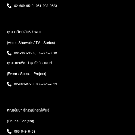
“รับไหว” หรือ “จัดการได้ทุกอย่าง” จนละเลยความต้องการของตัว
02-669-9512
,
081-923-9823
เอง สอดคล้องกับแนวคิด Superwoman Schema ที่อธิบายรูป
แบบความคิดของผู้หญิงที่มักเก็บความเครียดและให้ความสำคัญกับ
ผู้อื่นมากกว่าตัวเอง ส่งผลให้ความเหนื่อยล้าและภาวะหมดไฟไม่ได้
เกิดจากการไม่แข็งแรงพอ แต่เป็นผลจากหลายปัจจัยที่สะสมร่วมกัน
คุณอาทิตย์ สิงห์ลำพอง
ทั้งแรงกดดันทางสังคม ความรับผิดชอบในชีวิตประจำวัน และการ
(Atime Showbiz / TV - Series)
ละเลยความต้องการของตัวเองเป็นเวลานานนอกจากแรงกดดันจาก
การใช้ชีวิตแล้ว ร่างกายผู้หญิงยังมีการเปลี่ยนแปลงทางชีววิทยาที่ส่ง
081-989-9582
,
02-669-9518
ผลต่อพลังงาน อารมณ์ คุณภาพการนอน การฟื้นตัว และการตอบ
คุณเมธาพัฒน์ บุลวัชร์ธนนนท์
สนองต่อความเครียดในแต่ละช่วงเวลา ทำให้ความพร้อมของ
ร่างกายในแต่ละวันอาจไม่เหมือนกันเสมอไป ขณะเดียวกัน
(Event / Special Project)
ความเครียด การนอนหลับ และการฟื้นตัวก็เป็นปัจจัยที่เชื่อมโยงกัน
02-669-8779
,
083-629-7829
อย่างใกล้ชิด ผู้หญิงจำนวนไม่น้อยจึงอาจยังรู้สึกเหนื่อยล้า แม้จะ
นอนครบชั่วโมงหรือพยายามพักผ่อนแล้วก็ตาม สัญญาณเล็ก ๆ
เช่น การตื่นมาไม่สดชื่น รู้สึกเหนื่อยล้าต่อเนื่อง ไม่มีแรงจูงใจในการ
ทำกิจกรรมประจำวัน หรือมีความเครียดสะสม อาจเป็นสิ่งที่ร่างกาย
คุณอโนชา ธัญญปกรณ์พันธ์
กำลังพยายามสื่อสารการดูแลสุขภาพจึงไม่ใช่เพียงการพยายาม
ทำให้มากขึ้นหรือฝืนให้ไหวกว่าเดิม แต่คือการกลับมาทำความเข้าใจ
(Online Content)
ว่าร่างกายกำลังบอกอะไร และตอบสนองต่อความต้องการเหล่านั้น
อย่างเหมาะสมเพราะร่างกายผู้หญิงไม่ได้เหมือนเดิมทุกวัน เข้าใจ
086-949-6453