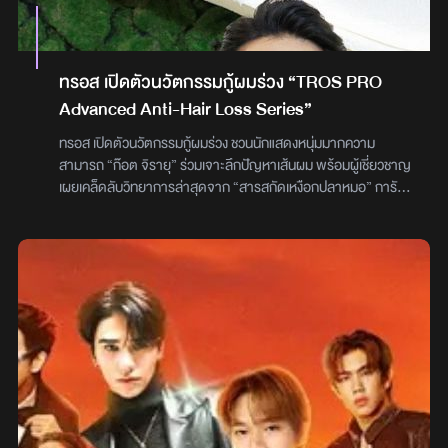
ทรอส เปิดตัวนวัตกรรมกู้ผมร่วง “TROS PRO
Advanced Anti-Hair Loss Series”
ทรอส เปิดตัวนวัตกรรมกู้ผมร่วง ชวนนักแสดงหนุ่มมากความ
สามารถ “ก๊อต จิรายุ” ร่วมเจาะลึกปัญหาเส้นผม พร้อมผู้เชี่ยวชาญ
เผยเคล็ดลับวิทยาการล่าสุดจาก “สารสกัดเหงือกปลาหมอ” การัน
ตีด้วยรางวัลระดับสากลยกระดับความโปรให้หนุ่ม ๆ มั่นใจขั้นสุด
ทรอส (TROS) ผู้นำผลิตภัณฑ์เพื่อการดูแลตัวเองและช่วยเสริม
สร้างความมั่นใจสำหรับผู้ชาย หนึ่งในแบรนด์สินค้าคุณภาพภายใต้
นีโอ คอร์ปอเรท บริษัทสินค้าอุปโภคสัญชาติไทย คุณภาพระดับ
สากล เปิดตัวกลุ่มผลิตภัณฑ์ใหม่ล่าสุดเพื่อแก้ปัญหาผมขาดหลุด
ร่วงโดยเฉพาะ “TROS PRO Advanced Anti-Hair Loss Series”
(ทรอส โปร แอดวานซ์ แอนตี้-แฮร์ ลอส ซีรีส์) ตอบโจทย์อินไซต์
ผู้ชายไทยที่กังวลเรื่องปัญหาผมบางและสุขภาพหนังศีรษะ ในวัน
อังคารที่ 3 กุมภาพันธ์นี้ ที่ Préf Café Barภายในงานเปิดตัวได้รับ
เกียรติจาก อ.ดร.วนัชวรรณ วิสุทธิพรต อาจารย์คณะเภสัชศาสตร์
ภาควิชาวิทยาศาสตร์เภสัชกรรม มหาวิทยาลัยเชียงใหม่ ที่มาร่วมไข