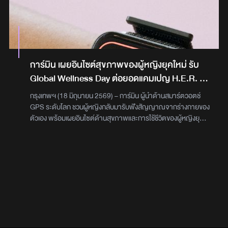
ประสิทธิภาพ พร้อมเทคโนโลยี Advanced Anti-Hair Loss การัน
ละมุน แนวเพลง ป็อป อะคูสติก ที่มีเพลงฮิตติดชาร์จในตำนานอย่าง
สำคัญกับคุณภาพชีวิตที่ดีของพนักงาน ผ่านนโยบายด้าน
ตีถึงความสามารถในการลดการขาดร่วงของเส้นผมช่วยส่งเสริม
“เมษา(Maysa)” , “ดาวหางฮัลเลย์” และไม่พลาดที่จะหยิบซิงเกิ้ล
ทรัพยากรบุคคลที่ครอบคลุมในหลายมิติ โดยเฉพาะการขับเคลื่อน
การเกิดใหม่ของเส้นผมได้อย่างมีประสิทธิภาพ ปราศจากสารเคมี
ล่าสุด “Milky way” มาฝากให้หวานซึ้งไปด้วยกัน ไปต่อกับ “DEXX”
องค์กร (Steer)และการมีส่วนร่วม (Engage) ซึ่งสะท้อนถึงแนวทาง
ทำร้ายเส้นผม อาทิ ซิลิโคน แอลกอฮอล์ และพาราเบน ประกอบด้วย
บอยกรุ๊ป จากค่าย DMD Music ที่มาขยับดีกรีความเดือดของเวทีนี้
การเป็นผู้นำของเรา และการให้ความสำคัญอย่างต่อเนื่องกับ ผลงาน
คู่หู 2 สเต็ป ที่จะมาช่วยจัดการปัญหาผมบางและขาดหลุดร่วงได้
กับซิงเกิ้ลแรก “Clang Clang” แถมต่อกับซิงเกิ้ลล่าสุด “อกหักเป็น
การเติบโตในสายอาชีพและการพัฒนา ความหลากหลาย การมี
อย่างครอบคลุม ได้แก่TROS PRO Advanced Anti-Hair Loss
เพื่อนเธอ (Beside You)” ได้แบบน่ารักสดใสตกแฟนคลับกลับบ้าน
ส่วนร่วม และสุขภาวะของพนักงาน เพื่อสร้างสภาพแวดล้อมที่
การ์มิน เผยอินไซต์สุขภาพของผู้หญิงยุคใหม่ รับ
Shampoo (ทรอส โปร แอดวานซ์ แอนตี้-แฮร์ ลอส แชมพู)แชมพู
ไปเพียบ กรี๊ดต่อไม่ต้องพักกับ “NU NEW” ที่ก้าวขาขึ้นเวทีมาในชุด
พนักงานรู้สึกมีส่วนร่วม มีคุณค่า และได้รับการสนับสนุนให้เติบโต
Global Wellness Day ต่อยอดแคมเปญ H.E.R. สู่
สูตรลดผมขาดหลุดร่วง ด้วยสารสกัดจากธรรมชาติ Sea Holly
ดีเทลน่ารักเกินเบอร์ สมคำ“บอยสมบัติแห่งชาติ”เรียกเสียงกรี๊ดจาก
และแสดงศักยภาพได้อย่างเต็มที่ สอดคล้องกับพันธกิจ ‘Ahead
การเข้าใจสัญญาณร่างกายของผู้หญิงผ่านข้อมูล
Extract (สารสกัดเหงือกปลาหมอ) ชะลอผมขาดหลุดร่วงได้อย่างมี
แฟนคลับระดับนานาชาติ ที่ขึ้นมาจัดเต็มอารมณ์กับเซ็ตเพลงฮิต
Together’ของ GSK ในฐานะผู้ค้นคว้าวิจัยและพัฒนายาและวัคซีน
กรุงเทพฯ (18 มิถุนายน 2569) – การ์มิน ผู้นำด้านสมาร์ตวอตช์
สุขภาพจากสมาร์ตวอตช์
ประสิทธิภาพทำความสะอาดล้ำลึก ควบคุมความมันอย่างอ่อนโยน
รัวๆ อย่าง “เอ๊ะ” , “ขึ้นใจ” ปิดท้ายด้วย “รักแท้” ที่แอบมีหนุ่มหน้าคุ้น
นวัตกรรมระดับโลก ด้วยในการนำวิทยาศาสตร์ เทคโนโลยี และ
GPS ระดับโลก ชวนผู้หญิงกลับมารับฟังสัญญาณจากร่างกายของ
เตรียมผิวหนังศีรษะให้พร้อมรับการบำรุง ปราศจาก Sulfate,
เคยอย่าง “ซี พฤกษ์” มายืนดูจนนุนิวออกปากว่า “วันนี้มีกำลังใจละ”
ศักยภาพของบุคลากร มาพัฒนานวัตกรรมด้านสุขภาพ เพื่อก้าว
ตัวเอง พร้อมเผยอินไซต์ด้านสุขภาพและการใช้ชีวิตของผู้หญิงยุค
Silicone, SLS, SLES และ Paraben ​ขนาด 230 มล. ราคา 359
เรียกว่าคอนนี้หวานเกินไปมากจริงๆ ไปต่อกับอีกหนึ่งตัวท็อป 7 หนุ่ม
ล้ำนำโรคต่างๆ ยกระดับคุณภาพชีวิตที่ดีของคนไทย” Top
ใหม่ เนื่องในโอกาส “Global Wellness Day” ผ่านแนวคิด H.E.R.
บาทTROS PRO Advanced Anti-Hair Loss Tonic (ทรอส โปร
“ATLAS” เล่นเอาคนดูลุกขึ้นขยับแข้งขากรี๊ดกันตั่งแต่เริ่มกับเพลง
Employers Institute เป็นองค์กรระดับโลกด้านการประเมินความ
(Hear Your Body, Empower Your Daily Decisions, Renew
แอดวานซ์ แอนตี้-แฮร์ ลอส โทนิก)โทนิก ฟื้นฟูและบำรุงลึกถึงโคนผม
“Mayday Mayday” , “เป๊ะ” , “Boyfriend” , “โลเล” ที่บอกเลยว่า
เป็นเลิศในการบริหารทรัพยากรบุคคล ดำเนินงานในกว่า130ประเทศ
Your Everyday Life) ที่เชื่อว่าการดูแลสุขภาพที่ดีเริ่มต้นจากการ
และหนังศีรษะ และฟื้นบำรุงเส้นผมที่อ่อนแอด้วยสารสกัดจาก
เป๊ะทั้งร้องทั้งเต้นเรียกเสียงกรี๊ดได้แน่นสนั่นเวทีจริงๆ จากนั้นไปต่อ
ทั่วโลก โดยการประเมินครอบคลุมแนวปฏิบัติด้านบุคลากรและการ
เข้าใจร่างกายของตัวเอง และใช้ข้อมูลสุขภาพเป็นเครื่องมือสำคัญใน
ธรรมชาติ Sea Holly Extract (สารสกัดเหงือกปลาหมอ) ตรงเข้าไป
แบบไม่ต้องพัก กับ “PROXIE” ที่จัดเพลย์ลิสมาเปิดตี้ปลุกมูดความ
ดำเนินธุรกิจอย่างรอบด้าน เช่น กลยุทธ์ด้านบุคลากร สภาพ
การทำความเข้าใจร่างกาย สู่การวางแผนการดูแลสุขภาพในแต่ละ
ดูแลลึกถึงสาเหตุของผมร่วง เปราะขาดง่าย ได้รับการวิจัยและ
สนุกแบบไม่ยั้ง จัดเต็มตั้งแต่เริ่มด้วยเซ็ตเพลงติดแท่นท็อปชาร์ตอ
แวดล้อมการทำงาน การสรรหาบุคลากร การเรียนรู้และพัฒนา
วันได้อย่างเหมาะสมและมีประสิทธิภาพมากยิ่งขึ้น ในวันที่ผู้หญิง
พัฒนาสูตร พร้อมทดสอบโดยผู้เชี่ยวชาญด้านเส้นผม ปราศจาก
ย่าง “สถานะเบลอ”(BLURR) , “คนไม่คุย” , “ อ๊อดแอด” และ “Bad
ความหลากหลาย การมีส่วนร่วม และสุขภาวะที่ดีของพนักงาน
จำนวนมากต้องรับมือกับหลากหลายบทบาท ทั้งการทำงาน การ
Alcohol, Paraben และ Silicone ขนาด 70 มล. ราคา 799 บาท
Shawty” บิ้วคนดูให้ฟินอินกับบรรยากาศค่ำคืนที่อัพดีกรีความสนุก
ดูแลครอบครัว และการใช้ชีวิตส่วนตัว ความเหนื่อยล้า ความเครียด
จากผลทดสอบความพึงพอใจของผู้ใช้จริง พบว่า 90.48% รู้สึก
หนักขึ้นไปอีก ถึงคิว “LYKN” ที่แค่ก้าวขาขึ้นเวทีมาก็เรียกเสียงกรี๊ด
และการพักผ่อนที่ไม่เพียงพอจึงกลายเป็นเรื่องที่หลายคนคุ้นชินจน