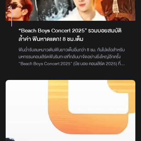
ความลับแห่งนวัตกรรมพืชพื้นถิ่นของไทยสู่รางวัลระดับสากล
พร้อมด้วย “ก๊อต” จิรายุ ตันตระกูล นักแสดงหนุ่มมากความ
สามารถ เจ้าของบุคลิกโดดเด่นและใส่ใจดูแลตัวเองในทุกมิติ มาเป็น
แขกรับเชิญพิเศษ ร่วมพูดคุยแลกเปลี่ยนประสบการณ์การดูแลตัว
เองศิริสุภา อาจสัญจร ประธานเจ้าหน้าที่ฝ่ายการตลาด บริษัท นีโอ
“Beach Boys Concert 2025" รวมบอยสมบัติ
คอร์ปอเรท จำกัด (มหาชน) เผยถึงทิศทางของแบรนด์ว่า “ภาพรวม
ล้ำค่า ฟินหาดแตก! 8 ชม.เต็ม
ตลาดผลิตภัณฑ์ Personal Care สำหรับผู้ชาย (Men’s
Grooming) ในปัจจุบันมีแนวโน้มเติบโตอย่างต่อเนื่อง โดยเฉพาะเซก
ฟินฉ่ำรับลมหนาวเติมฟินยาวเต็มอิ่มกว่า 8 ชม. กันไปแล้วสำหรับ
เมนต์ที่เกี่ยวกับการดูแลรักษาและแก้ปัญหาเฉพาะจุด จากการศึกษา
มหกรรมคอนเสิร์ตฟินริมทะเลที่กลับมาจัดอย่างยิ่งใหญ่อีกครั้ง
เทรนด์และพฤติกรรมผู้บริโภค พบว่าปัญหา ‘ผมร่วงและผมบาง’
“Beach Boys Concert 2025" (บีช บอย คอนเสิร์ต 2025) ที่
เป็นหนึ่งในความกังวลอันดับต้น ๆ ที่ทำลายความมั่นใจของผู้ชายทุก
Atimeshowbiz ผู้ผลิตคอนเสิร์ตเบอร์ต้นของเมืองไทย ชวนทุกด้อม
วัย ไม่ใช่แค่ในกลุ่มผู้ใหญ่เท่านั้น แต่เริ่มพบในกลุ่มคนรุ่นใหม่มากขึ้น
มาหวีดให้ตัวแตกเปลี่ยนเสียงคลื่นให้เป็นเสียงกรี๊ดกับปรากฏการณ์
จากไลฟ์สไตล์และความเครียด อีกทั้งในส่วนของผู้ชายเอง ค่อนข้างมี
ความฟินริมทะเล ด้วยไลน์อัพที่สุดของการรวม BOYS "สมบัติของ
แนวโน้มผมขาดร่วงมากกว่าผู้หญิง เนื่องจากผู้ชายมีกิจกรรมที่แตก
ชาติ" สาดความมันให้ใจละลาย มัดรวมไว้บนเวทีเดียวกัน อย่าง
ต่างจากผู้หญิง ตลอดจนมีฮอร์โมนเทสโทสเตอโรนสูงกว่า และจะถูก
JEFF SATUR (เจฟ ซาเตอร์) / POLYCAT (โพลี่แคท) / FELLOW
เปลี่ยนเป็น DHT (Dihydrotestosterone) ซึ่งมีผลกระทบต่อราก
FELLOW (เฟลโล่ เฟลโล่) / NO ONE ELSE (โน วัน เอลส์) /
ผมโดยตรง ทำให้เส้นผมบางลงและวงจรชีวิตสั้นลง ซึ่งทำให้รูขุมขน
NUNEW (นุนิว) / ATLAS (แอทลาส) / PROXIE (พร็อกซี่) /LYKN
อ่อนแอและเส้นผมหลุดร่วงง่ายกว่า โดยผู้ชายมักมีรูขุมขนบริเวณ
(ไลแค่น) / DICE (ไดซ์) / และ JAMES TEETEE POR TUTOR YIM
ขมับและกระหม่อมไวต่อ DHT มากกว่าผู้หญิง”“การตัดสินใจขยับ
จากวง DEXX (เจมส์ – ตี๋ตี๋ – ป๋อ –ติวเตอร์ - ยิม จากวง เด็กซ์ ) เมื่อ
เข้ามาสู่ตลาดนี้ เป็นความตั้งใจของแบรนด์ที่จะยกระดับภาพลักษณ์
วันเสาร์ที่ 22 พฤศจิกายนที่ผ่านมา ณ SEA SAND SUN
สู่ความเป็นผู้เชี่ยวชาญ (Expertise) มากยิ่งขึ้น ภายใต้ Sub-
HUAHIN RESORT งานนี้รวมพลเหล่า FC ที่แต่งตัวจัดเต็มตาม