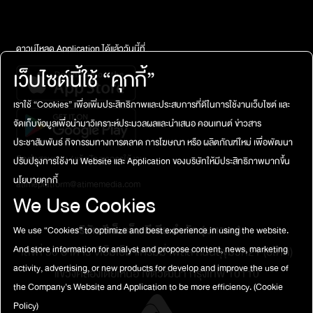
สัญญาณร่างกายเพื่อดูแลตัวเองให้ตรงจุดในทางปฏิบัติ การดูแล
ตัวเองของผู้หญิงจึงอาจเริ่มจากการทำความเข้าใจปัจจัยพื้นฐานที่
ส่งผลต่อร่างกายในแต่ละวัน โดยเฉพาะการนอนหลับและรอบเดือน
ดาวน์โหลด Application ได้แล้ววันนี้ที่
ซึ่งสัมพันธ์กับพลังงาน อารมณ์ การฟื้นตัว และความพร้อมในการ
ใช้ชีวิต ไม่ว่าจะเป็นการลดพฤติกรรม Revenge Bedtime
เว็บไซต์นี้ใช้ “คุกกี้”
Procrastination หรือการยืดเวลานอนด้วยการใช้หน้าจอในช่วงดึก
เพื่อช่วยให้ร่างกายเข้าสู่การพักผ่อนได้ดีขึ้น การให้ความสำคัญกับ
เราใช้ “Cookies” เพื่อเพิ่มประสิทธิภาพและประสบการที่ดีในการใช้งานเว็บไซต์ และ
คุณภาพการนอนและการนอนหลับลึก (Deep Sleep) ที่มีบทบาท
จัดเก็บข้อมูลเพื่อนำมาวิเคราะห์ประมวลผลและนำเสนอ คอนเทนต์ ข่าวสาร
ต่อการฟื้นฟูร่างกาย รวมถึงการเลือกตัวช่วยหรือสารอาหารบาง
ประชาสัมพันธ์ กิจกรรมทางการตลาด การโฆษณา หรือ ผลิตภัณฑ์ใหม่ เพื่อพัฒนา
ชนิดอย่างเหมาะสม เช่น แมกนีเซียม โดยเฉพาะแมกนีเซียมไกลซิเนต
ติดต่อสอบถาม / แจ้งปัญหาการใช้งาน
(Magnesium Glycinate) หรือแมกนีเซียมบิสไกลซิเนต
ปรับปรุงการใช้งาน Website และ Application ของบริษัทให้มีประสิทธิภาพมากขึ้น
(Magnesium Bisglycinate) ซึ่งมักถูกพูดถึงในบริบทของการนอน
นโยบายคุกกี้
atimeplatform@atimemedia.com
หลับ ขณะที่เมลาโทนิน (Melatonin) เป็นฮอร์โมนที่เกี่ยวข้องกับ
We Use Cookies
จังหวะการนอนหลับและการตื่นของร่างกาย จึงควรใช้อย่างเหมาะสม
เมื่อมีปัญหาการนอนหลับขณะเดียวกัน รอบเดือนก็เป็นอีกหนึ่ง
บริษัท จีเอ็มเอ็ม มีเดีย จำกัด (มหาชน)
We use “Cookies” to optimize and best experience in using the website.
จังหวะสำคัญของร่างกายผู้หญิง เพราะหลังมีประจำเดือนจนถึงช่วง
And store information for analyst and propose content, news, marketing
เลขที่ 50 อาคาร จีเอ็มเอ็ม แกรมมี่ เพลส ถนนสุขุมวิท21 (อโศก)
ก่อนไข่ตก ระดับเอสโตรเจน (Estrogen) อาจเพิ่มขึ้น ทำให้ผู้หญิง
บางคนรู้สึกมีพลังและพร้อมออกกำลังกายมากขึ้น ขณะที่ช่วงก่อนมี
activity, advertising, or new products for develop and improve the use of
แขวงคลองเตยเหนือ เขตวัฒนา กรุงเทพ 10110
ประจำเดือนหรือช่วงที่มีอาการ PMS (Premenstrual Syndrome)
the Company's Website and Application to be more efficiency.
(Cookie
ร่างกายอาจต้องการการดูแลที่แตกต่างออกไป ทั้งการพักฟื้น การ
Policy)