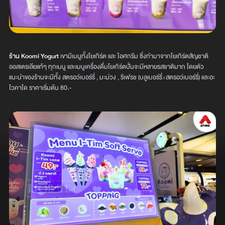
ร้าน Koomi Yogurt
เขามีเมนูทั้งโยเกิร์ต และ ไอศกรีม ซึ่งทำมาจากโยเกิร์ตสัญชาติ
ออสเตรเลียแท้ๆ ทุกเมนู และเมนูเครื่องดื่มโยเกิร์ตปั่นจะมีหลายรสชาติมาก โดยตัว
แนะนำของร้านจะมีทั้ง สตรอว์เบอร์รี่ , มะม่วง , รีเฟรช (บลูเบอร์รี่+สตรอว์เบอร์รี่) และอะ
โวคาโด ราคาเริ่มต้น 80.-