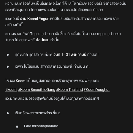
หวาน และเครื่องดื่มจะเป็นโยเกิร์ตอะโวคาโด้ และโยเกิร์ตสตรอว์เบอร์รี่ ซึ่งทั้งสองตัวนั้น
รสชาติละมุนมาก โดยฉะเพราะอะโวคาโด้ เผลอแปปเดียวหมดแก้วเลย
และตอนนี้
ร้าน Koomi Yogurt
เขามีโปรโมชันสำหรับสาขาตลาดรวมทรัพย์ ราย
ละเอียดดังนี้
ตลาดรวมทรัพย์ Topping 1 บาท เมื่อซื้อเครื่องดื่มใดก็ได้ เลือก topping 1 อย่าง
1บาท ไปเลย เฉพาะใน
ไลน์แมน
เท่านั้น
ทุกขนาด ทุกรสชาติ ตั้งแต่
วันที่ 1- 31 สิงหาคมนี้
เท่านััน!!
เฉพาะในไลน์แมน สาขาตลาดรวมทรัพย์ เท่านั้นนะคะ
ให้น้อง
Koomi
เป็นเมนูตัวแทนในการรักษาสุขภาพ ของพี่ ๆ นะคะ
#koomi
#KoomiSmoothieGang
#KoomiThailand
#KoomiYoughut
แวะมาเติมความอร่อยสุดฟินกับน้องคูมิได้แล้วทุกสาขาทั่วประเทศ
เซ็นทรัลพลาซาลาดพร้าว ชั้น 3
Line @koomithailand