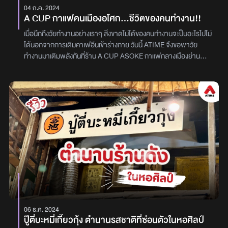
04 ก.ค. 2024
A CUP กาแฟคนเมืองอโศก...ชีวิตของคนทำงาน!!
เมื่อนึกถึงวัยทำงานอย่างเราๆ สิ่งขาดไม่ได้ของคนทำงานจะป็นอะไรไปไม่
ได้นอกจากการเติมคาเฟอีนเข้าร่างกาย วันนี้ ATIME จึงขอพาวัย
ทำงานมาเติมพลังกันที่ร้าน A CUP ASOKE กาแฟกลางเมืองย่าน
อโศกร้าน A CUP เป็นร้านเล็กๆ คล้ายตู้คอนเทนเนอร์สีฟ้า โดยด้าน
หน้าร้านจะเพ้นท์เป็นรูปนางเงือกสาวน่ารัก ตั้งอยู่ตรงข้ามตลาดรวม
ทรัพย์ซึ่งร้าน A CUP มีทั้งเมนู กาแฟ ชา หรือเมนูที่ไม่มีกาแฟก็มีเช่นกัน
และที่สำคัญของคนรักเมล็ดกาแฟชนิดพิเศษ ที่ร้านนี้ก็มีด้วยกัน 3 ตัว
ได้แก่ เมล็ด Kenya , Colombia และ Ethiopiaใครที่ไม่อยากยืนสั่งด้าน
หน้าร้าน ก็สามารถเข้ามาด้านในร้านได้ เพราะด้านในมีแอร์ สามารถนั่ง
รอชา กาแฟ ได้แบบสบายโดยเมนูวันนี้ของร้าน A CUP แอดขอนำเสนอ
เมนู ช็อกโกแลตเย็น (ภาพด้านซ้าย) เอาใจคนรักช็อกโกแล็ต สามารถรี
แคสได้ว่าหวานหรือไม่หวาน และเมนูต่อมาเป็นเมนู POPULAR ของร้าน
A CUP คือ เมนู Coffee x Kokuto Matcha เป็นการผสมผสานระหว่า
ชา และกาแฟได้อย่างลงตัว มีกลิ่นหอมของกาแฟ ถือว่าเป็นเมนูบูสเอน
เนอร์จี้ยามเช้า.For your taste only..
06 ธ.ค. 2024
ปู๊ตี่บะหมี่เกี๊ยวกุ้ง ตำนานรสชาติที่ซ่อนตัวในหอศิลป์