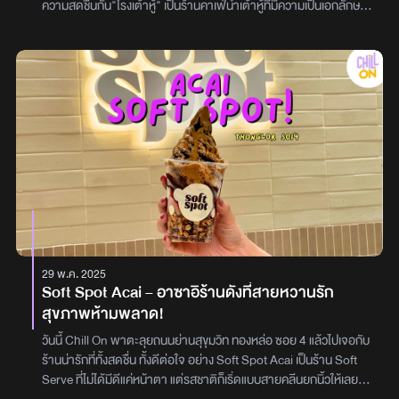
ความสดชื่นกัน"โรงเต้าหู้" เป็นร้านคาเฟ่น้ำเต้าหู้ที่มีความเป็นเอกลักษณ์
ทั้งการตกแต่งร้านแบบสไตล์โรงน้ำชา โดดเด่นสวยงาม เรียบง่าย
อากาศถ่ายเท น่าแวะไปนั่งกินเมนูของหวานเย็น ๆ ให้ชื่นใจเมนูของทาง
ร้านก็จะเป็นเมนูที่เกี่ยวกับเต้าหู้ทั้งหมด ไม่ว่าจะเป็นน้ำแข็งไส ไอศกรีม
และของทอด ใครที่ชื่นชอบเมนูเต้าหู้บอกเลยว่า โดนใจแน่นอนอากาศร้อน
ๆ แบบนี้ ต้องหาของหวานเย็น ๆ คลายร้อน จัดมา 3 เมนู น่ากินสุด ๆ ทั้ง
เมนู เต้าหู้นมสด+เฉาก๋วย+บัวลอย / น้ำแข็งไส+แป๊ะก๋วย+เฉาก๋วย แต่ละ
เมนูกินแล้วชื่นใจสุด ๆปิดท้ายด้วยเมนูของทอดที่ร้านบอกว่าเป็นเมนูที่
ห้ามพลาดเมื่อมาถึงที่นี่ "เต้าหู้ทอด" เสิร์ฟมาพร้อมกับน้ำจิ้ม กินกัน
เพลิน ๆ เลยใครผ่านไปย่านเยาวราช มองหาที่นั่งแวะพัก ลองแวะมานั่ง
ชิลที่ "โรงเต้าหู้" เพิ่มความสดชื่น ร้านเปิดทุกวัน ตั้งแต่เวลา 9.00 -
21.00 น. คอน้ำเต้าหู้ทั้งหลาย ต้องไม่พลาดมาแวะชิม
29 พ.ค. 2025
Soft Spot Acai – อาซาอิร้านดังที่สายหวานรัก
สุขภาพห้ามพลาด!
วันนี้ Chill On พาตะลุยถนนย่านสุขุมวิท ทองหล่อ ซอย 4 แล้วไปเจอกับ
ร้านน่ารักที่ทั้งสดชื่น ทั้งดีต่อใจ อย่าง Soft Spot Acai เป็นร้าน Soft
Serve ที่ไม่ได้มีดีแค่หน้าตา แต่รสชาติก็เริ่ดแบบสายคลีนยกนิ้วให้เลย