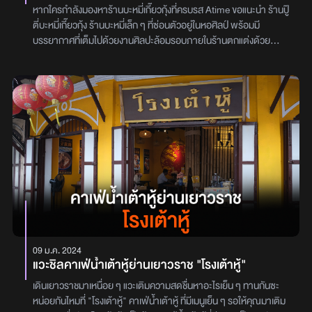
หากใครกำลังมองหาร้านบะหมี่เกี๊ยวกุ้งที่ครบรส Atime ขอแนะนำ ร้านปู๊
ตี่บะหมี่เกี๊ยวกุ้ง ร้านบะหมี่เล็ก ๆ ที่ซ่อนตัวอยู่ในหอศิลป์ พร้อมมี
บรรยากาศที่เต็มไปด้วยงานศิลปะล้อมรอบภายในร้านตกแต่งด้วย
เฟอร์นิเจอร์ไม้เรียบง่าย โต๊ะและเก้าอี้ไม้ รวมถึงของตกแต่งที่ชวนให้นึกถึง
วันเก่า ๆ อย่างภาพวาด โปสการ์ด และของกระจุกกระจิกที่วางเรียงราย
ถ่ายรูปมุมไหนก็ได้บรรยากาศสุดคลาสสิกสำหรับเมนูก็มีเพียงไม่กี่อย่าง
เมนูที่แอดสั่งมาเป็น บะหมี่เกี๊ยวหมูแดง ในราคา 65 บาท และเส้นบะหมี่ที่นี่
พิเศษกว่าที่อื่นอีกด้วยเพราะร้านทำเส้นเอง เกี๊ยวกุ้งก็ตัวใหญ่ไส้แน่น ๆ
แถม เนื้อหมูแดงก็ละลายในปาก อร่อยครบรสเลยใครที่แวะมาหอศิลป์และ
กำลังมองหามื้อกลางวันเบา ๆ ร้านปู๊ตี่บะหมี่เกี๊ยวกุ้ง คือตัวเลือกที่ตอบ
โจทย์ทั้งเรื่องรสชาติและบรรยากาศได้อย่างสมบูรณ์แบบ มาลิ้มลองกัน
ได้เลยพิกัด หอศิลปวัฒนธรรมแห่งกรุงเทพมหานคร ชั้น 2BTS สยาม /
สนามกีฬาแห่งชาติเวลาเปิด–ปิดบริการทุกวันอังคาร - อาทิตย์ ตั้งแต่
เวลา 11:00-18:30 น.ปิดทุกวันจันทร์ผู้เขียน: วิภูษิตา ญาติจันทึก
09 ม.ค. 2024
แวะชิลคาเฟ่น้ำเต้าหู้ย่านเยาวราช "โรงเต้าหู้"
เดินเยาวราชมาเหนื่อย ๆ แวะเติมความสดชื่นหาอะไรเย็น ๆ ทานกันซะ
หน่อยกันไหมที่ "โรงเต้าหู้" คาเฟ่น้ำเต้าหู้ ที่มีเมนูเย็น ๆ รอให้คุณมาเติม