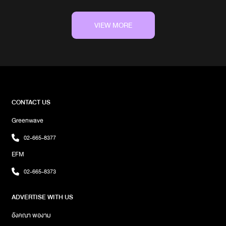
จุดเด่นของที่นี่คือ เลือกท็อปปิ้งได้เองเพียบ! มีทั้ง superfoods, ถั่วเมล็ด
ต่าง ๆ และซอสหลากรส ใครชอบ peanut butter หรือ almond butter
ต้องเลิฟ! สำหรับสายสุขภาพ ที่นี่ใช้วัตถุดิบคุณภาพดี ไร้นม ไร้น้ำตาล
VIEW MORE
ขัดสี เป็น Plant-based 100% เลยนะเมนูที่เราลองวันนี้: Softspot for
Loveเป็นเมนู signature ของทางร้าน บอกเลยว่าแค่ชื่อก็น่ารักละ แต่พอ
เห็นจริงคือใจละลายยย~ เป็นซอฟต์เสิร์ฟอาซาอีเข้มข้น ราด
ด้วยpistashio butter sauce หอมมัน เคลือบด้วยครัมเบิลกรุบ ๆ แล้ว
ตัดด้วยความเปรี้ยวหวานของสตอร์เบอร์รี่และกราโนล่าด้านล่าง กิน
แล้วรู้สึกสดชื่นมากบรรยากาศร้านก็ถ่ายรูปขึ้นทุกมุม เรียบ ๆ คลีน ๆ มินิ
มอลแบบที่เราชอบ! แวะมาแล้วได้ทั้งรูป ได้ทั้งพลังดี ๆ กลับบ้านแน่นอน
CONTACT US
พิกัด: SOFT SPOT ACAIRoom 103 Floor 1, Kaulin Building, ถ.
Greenwave
ทองหล่อ แขวงคลองตันเหนือ เขตวัฒนากรุงเทพมหานคร 10110เวลา
เปิดปิด : 9:00 - 21:00 น.เบอร์โทร : 096 220 0093ผู้เขียน : ปาณิศา
02-665-8377
บุญรอด
EFM
02-665-8373
ADVERTISE WITH US
อังคณา พองาม