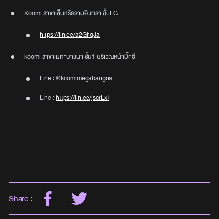
Koomi สาขาเซ็นทรัลรามอินทรา ชั้นLG
https://lin.ee/a2GhqJa
koomi สาขาเมกาบางนา ชั้น1 บริเวณหน้าบิ๊กซี
Line : @koomimegabangna
Line :
https://lin.ee/jscrLxI
Share :