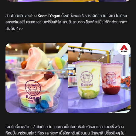
ส่วนไอศครีมของ
ร้าน Koomi Yogurt
ก็จะมีทั้งหมด 3 รสชาติด้วยกัน ได้แก่ โยเกิร์ต
สตรอว์เบอร์รี่ และสตรอว์เบอร์รี่โยเกิร์ต แถมยังสามารถเลือกท็อปปิ้งได้อีกด้วย ราคา
เริ่มต้น 49.-
โดยวันนี้แอดสั่งมา 3 ตัวด้วยกัน เมนูแรกเป็นไอศกรีมโยเกิร์ตสตรอว์เบอร์รี่ พร้อม
ท็อปปิ้งมาร์ชแมลโลว์เกียว และm&m เนื้อไอศกรีมเนียนนุ่น มีรสชาติเปรี้ยวนิดๆ ไม่