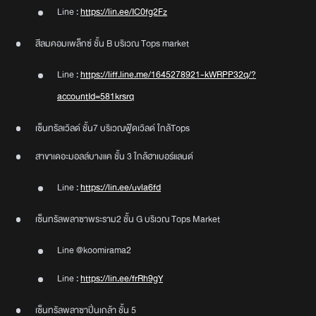
Line :
https://lin.ee/IC0fg2Fz
สีลมคอมเพล็กซ์ ชั้น B บริเวณ Tops market
Line :
https://liff.line.me/1645278921-kWRPP32q/?
accountId=581krsrq
เซ็นทรัลเวิลด์ ชั้น7 บริเวณฟู๊ดเวิลด์ ใกล้Tops
สาขาเดอะมอลล์บางแค ชั้น 3 ใกล้ฮาเบอร์แลนด์
Line :
https://lin.ee/uvla6fd
เซ็นทรัลพลาซาพระราม2 ชั้น G บริเวณ Tops Market
Line @koomirama2
Line :
https://lin.ee/frRh9gY
เซ็นทรัลพลาซาปิ่นเกล้า ชั้น 5