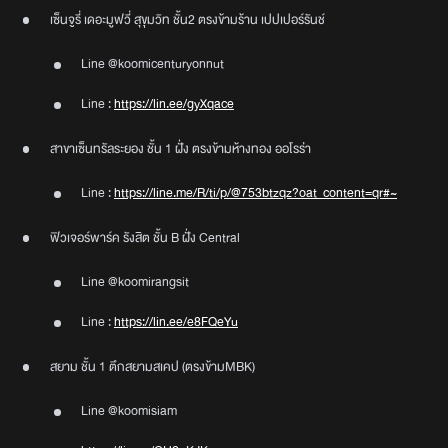
เซ็นจูรี่ เดอะมูฟวี่ สุขุมวิท ชั้น2 ตรงข้ามร้าน เปปเปอร์รันช์
Line @koomicenturyonnut
Line :
https://lin.ee/gyXqace
สาขาเซ็นทรัลระยอง ชั้น 1 ฝั่ง ตรงข้ามห้างทอง ออโรร่า
Line :
https://line.me/R/ti/p/@753btzqz?oat_content=qr#~
ฟิวเจอร์พาร์ค รังสิต ชั้น B ฝั่ง Central
Line @koomirangsit
Line :
https://lin.ee/e8FQeYu
สยาม ชั้น 1 ตึกสยามสเคป (ตรงข้ามMBK)
Line @koomisiam