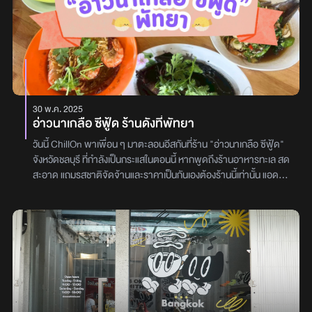
30 พ.ค. 2025
อ่าวนาเกลือ ซีฟู้ด ร้านดังที่พัทยา
วันนี้ ChillOn พาเพื่อน ๆ มาตะลอนอีสกันที่ร้าน "อ่าวนาเกลือ ซีฟู้ด"
จังหวัดชลบุรี ที่กำลังเป็นกระแสในตอนนี้ หากพูดถึงร้านอาหารทะเล สด
สะอาด แถมรสชาติจัดจ้านและราคาเป็นกันเองต้องร้านนี้เท่านั้น แอดมิ
นพูดเลยว่าพลาดไม่ได้แล้ว!!"อ่าวนาเกลือ ซีฟู้ด" ตั้งอยู่ในโซนนาเกลือ
บรรยากาศของร้านอาจจะไม่ได้หรูหราอลังการ แต่เน้นความเรียบง่าย
โปร่งสบาย และเป็นกันเอง เหมาะสำหรับการมาทานอาหารกับครอบครัว
หรือกลุ่มเพื่อน จุดเด่นคือการมีบ่อพักอาหารทะเลเป็น ๆ ให้เราได้เลือก
กุ้ง หอย ปู ปลา ที่ยังว่ายวนอยู่กันอย่างสด ๆ รับประกันความสดใหม่
แบบไม่มีกั๊กและวันนี้แอดมินขอจัดเต็มอาหารทะเลแบบจุใจ ประเดิมเมนู
แรก กับเมนู "ปลากระพงทอดน้ำปลา" ปลาที่ทอดมาอย่างดี เนื้อกรอบ
ไม่อมน้ำมัน ราดด้วยซอสน้ำปลาและท็อปด้วยมะม่วง ทานคู่กันคืออร่อย