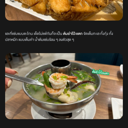
และที่แซ่บแบบตะโกน เด็ดไม่แพ้กันก็จะเป็น
ต้มยำโป๊ะแตก
จัดเต็มทะเล ทั้งกุ้ง ทั้ง
ปลาหมึก แบบเต็มคำ น้ำต้มแซ่บร้อน ๆ ลงตัวสุด ๆ