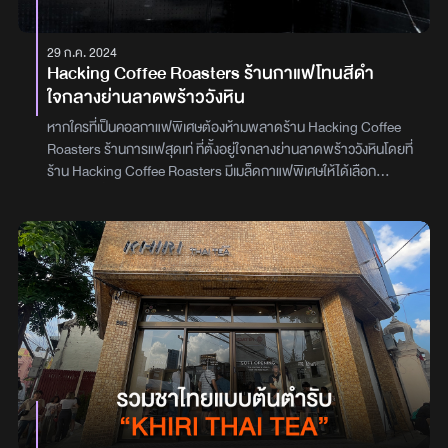
and Tintin เปิดให้บริการตั้งแต่วันอังคารถึงวันอาทิตย์ หยุดวันจันทร์
สำหรับวันอังคารถึงวันศุกร์ เปิดให้บริการตั้งแต่เวลา 9.00 - 17.00 น.
29 ก.ค. 2024
วันเสาร์และวันอาทิตย์ เปิดให้บริการตั้งแต่เวลา 9.00 - 18.00 น. แวะมา
Hacking Coffee Roasters ร้านกาแฟโทนสีดำ
ดูงานศิลปะและดื่มกาแฟอร่อย ๆ กันได้เลย
ใจกลางย่านลาดพร้าววังหิน
หากใครที่เป็นคอลกาแฟพิเศษต้องห้ามพลาดร้าน Hacking Coffee
Roasters ร้านการแฟสุดเท่ ที่ตั้งอยู่ใจกลางย่านลาดพร้าววังหินโดยที่
ร้าน Hacking Coffee Roasters มีเมล็ดกาแฟพิเศษให้ได้เลือก
มากมาย ทั้งเมล็ดไทย และนอกร้าน Hacking Coffee Roasters
ตกแต่งเป็นสไตล์ลอฟต์ และมีลูกเล่นของต้นเสากับผนังของร้านที่ถูก
เจาะจนเห็นภายในเป็นแผงวงจร ระหว่างที่รอกาแฟ ก็สามารถถ่ายรูป
คลูๆ ได้เลยกาแฟที่แอดสั่งในวันนี้ ของร้าน Hacking Coffee Roasters
จะมี 2 ตัวด้วยกัน ตัวแรก (ด้านซ้ายมือ) จะเป็นอเมริกาโน่ จากเมล็ด
เอธิโอเปีย และตัวที่สอง (ด้านขวามือ) จะเป็นอเมริกาโน่ จากเมล็ดช๊อคโก
แลต รัมหรือจะเป็นเมนูขนมหวาน หรือเบเกอรี่ ทางร้าน Hacking
Coffee Roasters เขาก็มีใครเลือกหลากหลาย ไว้ทานคู่กับกาแฟ
นอกจากนี้ทางร้าน Hacking Coffee Roasters ยังเปิดสอน
workshop / sensory สำหรับผู้ที่ อยากเรียนรู้การเกี่ยวกับเรื่องของ
กาแฟด้วยนะ ส่วนใครที่อยากมาลองชิมกาแฟพิเศษ ต้องห้ามพลาด
ร้านนี้ ที่ลาดพร้าววังหินPet Friendly พาน้องเข้าไปด้านในร้านได้เลย