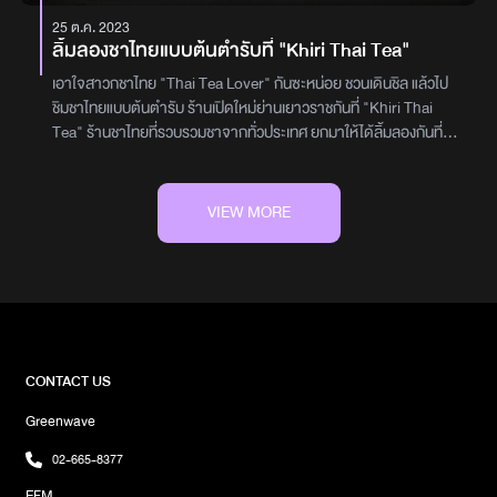
นะปากซอยลาดพร้าววังหิน 63เปิดทุกวัน 07.00-18.00 น.มีที่จอดรถ
25 ต.ค. 2023
ลิ้มลองชาไทยแบบต้นตำรับที่ "Khiri Thai Tea"
เอาใจสาวกชาไทย "Thai Tea Lover" กันซะหน่อย ชวนเดินชิล แล้วไป
ชิมชาไทยแบบต้นตำรับ ร้านเปิดใหม่ย่านเยาวราชกันที่ "Khiri Thai
Tea" ร้านชาไทยที่รวบรวมชาจากทั่วประเทศ ยกมาให้ได้ลิ้มลองกันที่
นี่"Khiri Thai Tea" เป็นคาเฟ่แห่งใหญ่ เอาใจคนรักการดื่ม "ชาไทย"
โดยเฉพาะ ตั้งอยู่ตรงหัวมุมข้างวัดไตรมิตร เด่นเป็นสง่าด้วยการตกแต่ง
ร้านที่เป็นเอกลักษณ์ เรียบ ๆ แต่โดดเด่น คนเข้ามาแวะเวียนชิมกันตลอด
VIEW MORE
เวลาเลยทีเดียวขึ้นชื่อว่า "Thai Tea" เข้ามาในร้านก็จะพบกับเมนูชาไทย
ในหลากหลายรูปแบบให้ได้เลือกสั่งมาชิม มาถ่ายรูปกัน ทั้งแบบปั่น แบบ
เย็น แบบร้อน และที่ขาดไม่ได้ก็จะเป็นเหล่าบรรดาเมนูซิกเนเจอร์ของทาง
ร้าน และจุดเด่นของทางร้านนี้ คุณสามารถเลือกชาของแต่ละจังหวัดกัน
ได้อีกด้วย บอกเลยว่าขอชาทั้งหลาย ต้องห้ามพลาดเลยและนี่คือเมนู
"On Cloud" เมนูซิกเนเจอร์ของทางร้าน ที่เหมือนเอาบิงซูชาไทย มาใส่ไว้
ในแก้ว มีครีมหอม ๆ พร้อมด้วยทองม้วน กรุบกรอบ เข้ากันสุด ๆต่อมา
CONTACT US
ด้วยเมนู "ชาไทย" ชาหอม ๆ เข้มกำลังดี นอกจากเมนูเครื่องดื่มแล้ว ยังมี
Greenwave
เมนูของหวาน เบเกอรี่ให้ได้สั่งมาชิมกันด้วยน้านอกจากเมนูเครื่องดื่มที่
โดนเด่นและเป็นเอกลักษณ์กันแล้ว การตกแต่งภายในร้านก็ถือเป็น
02-665-8377
เอกลักษณ์แบบไม่เหมือนใครอีกด้วย บอกเลยว่ามาที่นี่ได้ทั้งชิมชา แถมได้
EFM