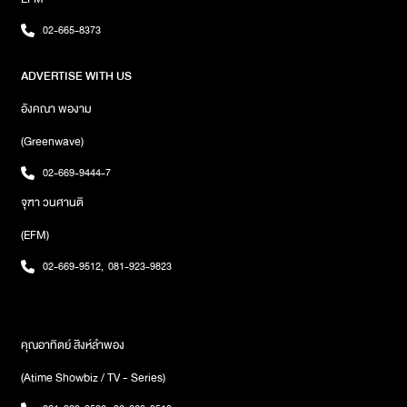
ภาพกับมุมสวย ๆ ของทางร้านกลับไปอีกด้วยใครที่กำลังมองหาเมนูชา
ไทย และอยากลิ้มลองชาจากจังหวัดต่าง ๆ แต่ไม่สะดวกเดินทางไปชิม
02-665-8373
ลองแวะมาชิมที่ "Khiri Thai Tea" ร้านชาไทยที่รวบรวมชามาจากทั่ว
ประเทศ มาให้คุณได้ลิ้มลองกันที่นี่ ร้านเปิดบริการทุกวัน ตั้งแต่เวลา
ADVERTISE WITH US
9.00 น. ถึง 18.00 น.
อังคณา พองาม
(Greenwave)
02-669-9444-7
จุฑา วนศานติ
(EFM)
02-669-9512
,
081-923-9823
คุณอาทิตย์ สิงห์ลำพอง
(Atime Showbiz / TV - Series)