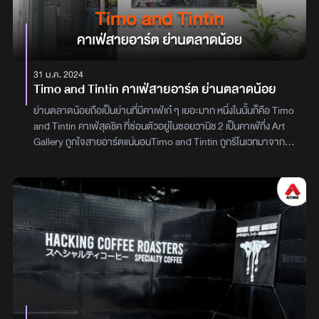
มากต่อกันที่เมนูที่สอง อย่างเมนู "ปลาหมึกผัดซอสหมึกดำ" หมึกสด
เนื้อเด้ง ราดด้วยซอสหมึกดำรสเข้มข้น สูตรของทางร้าน เมนูนี้ห้าม
พลาดต่อกันที่เมนูที่สามกับเมนู "หอยผัดฉ่า" รสชาติเผ็ดร้อน จัดจ้าน
หอมเครื่อง และเนื้อหอยชิ้นโต เด้งสู้ฟันสุด ๆและเมนูสุดท้าย กับเมนู
ประจำชาติไทยกันอย่างเมนู "ต้มยำ" แต่มากินข้าวที่ทะเลทั้งที แอดมิน
31 ม.ค. 2024
เลยขอจัดเต็มเป็นต้มยำรวมทะเลกันไปเลย เอาให้ฟินแบบจุใจสำหรับใคร
Timo and Tintin คาเฟ่สายอาร์ต ย่านตลาดน้อย
ที่มาเยือนพัทยาและอยากลิ้มลองอาหารทะเลสด ๆ รสชาติเยี่ยมในราคา
ที่เข้าถึงได้ อ่าวนาเกลือ ซีฟู้ด เป็นตัวเลือกที่น่าสนใจอย่างยิ่ง ร้านเปิดให้
ย่านตลาดน้อยถือเป็นย่านที่มีคาเฟ่เก๋ ๆ เยอะมาก หนึ่งในนั้นก็คือ Timo
บริการทุกวันยกเว้นวันพุธ ตั้งแต่เวลา 09:30 - 20:00 น. หากคุณเป็น
and Tintin คาเฟ่สุดชิค ที่ซ่อนตัวอยู่ในซอยวานิช 2 เป็นคาเฟ่กึ่ง Art
คออาหารทะเล บอกเลยว่าต้องมาเช็กอินที่นี่สักครั้ง แล้วคุณจะเข้าใจว่า
Gallery ถูกใจสายอาร์ตแน่นอนTimo and Tintin ถูกรีโนเวทมาจาก
ทำไมร้านนี้ถึงครองใจใครหลาย ๆ คนพิกัด : 36 3 อำเภอบางละมุง
ตึกแถวเก่า ตกแต่งสไตล์ Loft คลีน ๆ เป็นตึกแถวที่มีทั้งหมด 5 ชั้นเมื่อเข้า
ชลบุรี 20150เบอร์ติดต่อ : 081 572 5739เปิด-ปิด : ให้บริการทุกวัน
มาในร้านแล้ว เราสามารถสั่งเครื่องดื่มและขนมได้ที่เคาน์เตอร์ชั้น 1 บอก
ยกเว้นวันพุธ ตั้งแต่เวลา 09:30 - 20:00 น.ผู้เขียน : เบญญาภา แนบ
เลยว่ากาแฟอร่อยมาก นอกจากนั้นยังมีกิมมิคเก๋ ๆ เป็นสติ๊กเกอร์ติด
เนียน
ข้างแก้ว ตามเมนูที่เราสั่งอีกด้วยใครถูกใจสติ๊กเกอร์ลายไหน หรือพวก
ของที่ระลึกต่าง ๆ ก็สามารถซื้อกลับบ้านกันได้นะเมื่อได้เครื่องดื่มแล้ว ก็
สามารถขึ้นชั้นบน เดินจิบกาแฟ ชมงานศิลปะชิล ๆ กันได้เลยแต่ละชั้นก็จะ
มีชิ้นงานศิลปะตกแต่งอยู่รอบ ๆ ร้าน หมุนเวียนเปลี่ยนไปเรื่อย ๆช่วงนี้คน
ไม่เยอะมาก มุมถ่ายรูปดี ๆ เพียบ นอกจากสายอาร์ตแล้ว รับรองว่า
ถูกใจสายคอนเทนต์ที่อยากได้รูปไปลงด้วยแน่นอนมาที่นี่แล้ว อย่าลืม
เดินขึ้นไปชั้นบนสุดด้วยนะ เพราะทุกคนจะพบกับ rooftop วิวแม่น้ำ
เจ้าพระยา แนะนำให้ขึ้นมาช่วงเย็น แสงแดดอ่อน ๆ ถ่ายรูปสวยTimo