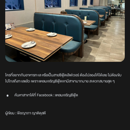
ใครที่อยากกินอาหารทะเล หรือเป็นสายซีฟู้ดเลิฟเวอร์ ต้องไปลองให้ได้เลย ไม่ต้องขับ
ไปไกลถึงทะเลแล้ว เพราะแหลมเจริญซีฟู้ดเขามีสาขามากมาย สะดวกสบายสุด ๆ
ค้นหาสาขาได้ที่ Facebook : แหลมเจริญซีฟู้ด
ผู้เขียน : พิชญาภา ญาติดุสดี