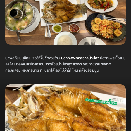
มาพูดถึงเมนูซิกเนเจอร์ที่ขึ้นชื่อของร้าน
ปลากะพงทอดราดน้ำปลา
ปลากะพงเนื้อแน่น
สดใหม่ ทอดจนเหลืองกรอบ ราดด้วยน้ำปลาสูตรเฉพาะของทางร้าน รสชาติ
กลมกล่อม หอมกลิ่นกระทะ บอกได้เลย ไม่ว่าโต๊ะไหน ก็ต้องสั่งเมนูนี้