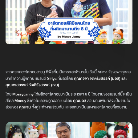
จากกระแสอาร์ตทอยสายมู ที่พึ่งเริ่มเป็นกระแสะเข้ามานั้น วันนี้ Atime จึงขอพาทุกคน
มาทำความรู้จักกับ แบรนด์
Siriya
ที่ผลิตโดย
คุณกิจจา จิตติรังสรรค์ (มอส) และ
คุณศรสวรรค์ จิตติรังสรรค์ (เจน)
โดย
MossyJanny
ได้ผลิตอาร์ตทอยมาเป็นระยะเวลา 8 ปี โดยงานของแบรนด์นี้จะเป็น
สไตล์
Moody
ซึ่งตัวโมเดลจะถูกออกแบบโดย
คุณมอส
ส่วนงานเพ้นท์สีจะเป็นงานใน
ส่วนของ
คุณเจน
ทั้งคู่จะทำงานร่วมกัน และออกมาเป็นผลงานอาร์ตทอยที่สวยงาม