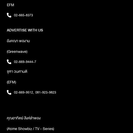
คัท 3 มิติ โซโทรป ฟลิปบุ๊ก เป็นต้นห้องที่สอง “ห้องไทยชิม” ที่พาคุณ
EFM
ไปเรียนรู้ที่มาของอาหารไทยขึ้นชื่อต่างๆ อย่าง ต้มยำกุ้ง ส้มตำ ผัด
ไทย เป็นต้น โดยใช้เทคโนโลยีคิวอาร์สแกน พร้อมโมชันกราฟิกสีสัน
02-665-8373
สวยงาม รวมถึงแผ่นพับรูปจาน ที่สอดแทรกเกร็ดความรู้อาหาร
เหล่านั้นห้องที่สาม “ห้องไทยวิทยา” ภายในจำลองบรรยากาศ
ADVERTISE WITH US
ห้องเรียน 4 ยุคสมัย ได้แก่ ยุคเริ่มต้นประชาธิปไตย ความเป็นไทยยุค
2500 ความเป็นไทยยุคโลกาภิวัตน์ และความเป็นไทยยุคพอเพียง
อังคณา พองาม
ห้องนี้เหมือนได้พาทุกคนย้อนเวลากลับไปสมัยเรียน อีกทั้งยัง
(Greenwave)
สามารถแต่งตัวเป็นนักเรียนถ่ายภาพลำรึกความหลัง เพราะที่ห้องนี้
มีเสื้อผ้าชุดรักเรียน ชาย หญิง เตรียมให้พร้อมห้องที่สี่ “ไทย
02-669-9444-7
ประเพณี” ห้องจัดแสดงในรูปแบบโกดังเก็บของ นำเสนอเรื่องราว
จุฑา วนศานติ
เกี่ยวกับ ประเพณี เทศกาล และมารยาท อันเป็นสิ่งสะท้อนความเป็น
ไทยได้อย่างชัดเจน ใส่ไว้ในกล่อง ภายในมีเอกสารอธิบายที่มาที่ไป
(EFM)
ของเรื่องต่างๆ ภาพประกอบของจริงที่จับต้องได้ เล่นได้ และมีเกมที่
จะทำให้เข้าใจเรื่องราวได้สนุกยิ่งขึ้นห้องที่ห้า “ห้องไทยเชื่อ” ห้องที่
02-669-9512
,
081-923-9823
รวบรวมวัตถุด้านความเชื่อของเมืองไทย กว่า 108 สิ่ง ครอบคลุมทั้ง
ความเชื่อเรื่อง ผี พุทธศาสนา พราหมณ์และความเชื่อแบบไทยๆ
พร้อมเวิร์กชอปความเชื่อให้ทดลองกันได้จริง อาทิ การทำนายโชค
ชะตา การเสี่ยงทายรูปแบบต่างๆ เป็นต้นห้องที่หก “ห้องไทย Only”
คุณอาทิตย์ สิงห์ลำพอง
ห้องที่รวบรวมข้าวของเครื่องใช้ที่เราเห็นกันอย่างคุ้นตาในชีวิตประจำ
(Atime Showbiz / TV - Series)
วัน ที่เห็นแล้วสามารถบอกได้ทันทีว่าเป็นของไทยแน่นอน อาทิ พวง