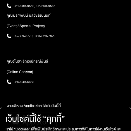
เครื่องปรุง ถุงหิ้วกาแฟผูกหนังยาง โครเชต์หุ้มหูกระเป๋าแบรนด์เนม
081-989-9582
,
02-669-9518
มาม่าสารพัดรส เป็นต้นห้องที่เจ็ด “ห้องไทยแค่ไหน”นำเสนอความ
คุณเมธาพัฒน์ บุลวัชร์ธนนนท์
เป็นไทยผ่านเสื้อผ้าเครื่องแต่งกาย จัดแสดงด้วยหุ่นเสื้อผ้าที่เกี่ยวข้อง
กับความเป็นไทยในรูปแบบต่างๆ วางกระจายอยู่บนฐานเกลียว
(Event / Special Project)
ก้นหอย จากสูงลงมาต่ำ เพื่อแสดงถึงสถานะและลำดับความเข้มข้น
02-669-8779
,
083-629-7829
ของความเป็นไทยห้องที่แปด “ห้องไทยอลังการ” ภายในจำลอง
บรรยากาศของท้องพระโรงและพระที่นั่ง เพื่อแสดงถึงสุนทรียะ ความ
งดงามของสถาปัตยกรรม และงานหัตศิลป์ไทยห้องที่เก้า “ห้องไทย
แปลไทย” ห้องจัดแสดงที่เต็มไปด้วยตู้โชว์ ลิ้นชัก ที่ภายในบรรจุวัตถุ
คุณอโนชา ธัญญปกรณ์พันธ์
จัดแสดง นำเสนอประเด็นสิ่งของความเป็นไทยในแต่ละยุคสมัย ให้ผู้
เข้าชมมาเรียนรู้และค้นหา “ความเป็นไทย” ในสิ่งของเหล่านั้นที่ส่งผล
(Online Content)
ถึงอัตลักษณ์ความเป็นไทยในปัจจุบันเดินทางมาถึงห้องสุดท้ายของ
ศูนย์การเรียนที่รู้มิวเซียมสยาม คือ “ห้องไทยรึเปล่า” นำเสนอ
086-949-6453
ประเด็นคำถาม โดยหยิบยกกรณีตัวอย่างปรากฏการณ์ “ความเป็น
ไทย” ที่เป็นข้อถกเถียงในสังคม อาทิ เลดี้กาก้าสวมชฎา ชุดประจำ
ชาติมิสยูนิเวิร์ส นักแสดงหน้าฝรั่งเล่นละครไทย เป็นต้น เพื่อให้ผู้เข้า
ดาวน์โหลด Application ได้แล้ววันนี้ที่
ตั้งคำถามถึงความเป็นไทยรอบตัว ในยุคสมัยที่เปลี่ยนไป ว่าแท้จริง
แล้ว อะไรคือความเป็นไทยหากใครสนใจมาเรียนรู้ความเป็นไทย
เว็บไซต์นี้ใช้ “คุกกี้”
Atime ขอนำเสนอนิทรรศการถาวร ชุด "ถอดรหัสไทย" ณ มิวเซียม
สยาม ท่าเตียน (ข้างวัดโพธิ์) กรุงเทพฯ ติดต่อสอบถามเพิ่มเติม
เราใช้ “Cookies” เพื่อเพิ่มประสิทธิภาพและประสบการที่ดีในการใช้งานเว็บไซต์ และ