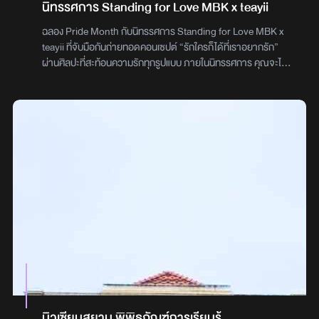
เวลาได้ด้วยอำนาจที่ตนครอบครองเอาไว้ร่วมเดินทางไปยังดินแดน
นิทรรศการ Standing for Love MBK x teayii
สุดพิศวงกับเหล่าสัตว์ประหลาดขนฟูสุดน่ารัก พร้อมไขกลอนประตู
ฉลอง Pride Month กับนิทรรศการ Standing for Love MBK x
แห่ง ‘เวลา’ ปริศนาที่มีเพียงคุณเท่านั้นที่หาคำตอบได้ด้านใน
teayii ที่จับมือกันถ่ายทอดคอนเซปต์ “รักใครก็ได้ที่เราอยากรัก”
นิทรรศการมีทั้งหมด 3 ห้อง ให้ได้เดินดูงานศิลป์ ให้ชมความน่ารักขอ
ผ่านศิลปะที่สะท้อนความรักทุกรูปแบบ ภายในนิทรรศการ คุณจะได้
งมอนสเตอร์ และความเป็นมาของการวาดภาพชิ้นนี้ พร้อมแล้ว ไป
พบกับข้อความที่มอบทั้งพลังใจและความอบอุ่นหัวใจ บอกเลยว่าใคร
เดินงานศิลป์กันเลยดีกว่านอกจากนี้ยังมีลูกเล่นให้เพื่อน ๆ ได้
ได้มา ต้องอิน ฟูลฟีลแน่นอน! สายถ่ายรูปห้ามพลาด! รีบชวนเพื่อ
สนุกสนานไปกับเจ้าสัตว์ประหลาดตัวป่วนที่มาในรูปแบบของ ARงาน
นมาเช็กอิน เพราะที่นี่จัดเต็มทั้งมุมถ่ายภาพและ Quote โดน ๆ
Timeless Muse จัดขึ้นที่ห้อง RCB Photographers’ Gallery ชั้น
พร้อมสีสันสุดจี๊ดพิกัด : MBK Centerระยะเวลา : วันนี้ – 29 มิ.ย.
2 ริเวอร์ซิตี้ แบงค็อก ตั้งแต่วันที่ 16 มีนาคม จนถึงวันที่ 28 เมษายนนี้
68เขียนโดย : พิชชาภรณ์ ผาสุขดีคอนเทนต์โดย : สาริศา ปริมาณ
เท่านั้น ใครที่ชื่นชอบงานศิลปะ อาร์ต ๆ กับเหล่ามอนสเตอร์สุดน่ารัก
ต้องแวะไปเดินเล่นกันดูน้า งานนี้เช้าฟรีด้วย
มิวเซียมสยาม พิพิธภัณฑ์การเรียนรู้