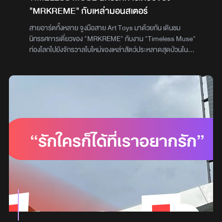
และหายาก ที่สายจุ่มห้ามพลาดตูนนี่ พิพิธภัณฑ์ของเล่น คือสวรรค์
"MRKREME" กับเหล่ามอนสเตอร์
ของคนรักของเล่นจริงๆ! ถ้าเบื่อๆ อยากหาที่เที่ยวใกล้ๆ กรุงเทพฯ
แนะนำที่นี่เลยค่ะ รับรองว่าฟินแน่นอน!พิพิธภัณฑ์ของเล่น ตูนนี่
สายอาร์ตทั้งหลาย จูงมือสาย Art Toys มาด้วยกัน เดินชม
ประเทศไทยพิกัด ซอย ศรีสมาน 8 ตำบลบ้านใหม่ อำเภอปากเกร็ด
นิทรรศการเดี่ยวของ "MRKREME" กับงาน "Timeless Muse"
นนทบุรี 11120เปิดให้เข้าชมทุกวัน เสาร์-อาทิตย์ เวลา 09.30-
ท่องโลกไปยังจักรวาลใบใหม่ของเหล่าสัตว์ประหลาดสุดป่วนใน
18.00 น.จอดรถหน้าพิพิธภัณฑ์ผู้เขียน เบญญาภา แนบเนียน
KOOKY WORLDเทรนดี้ แกลเลอรี่ และ ริเวอร์ ซิตี้ แบงค็อก ภูมิใจ
เสนอ “Timeless Muse” นิทรรศการเดี่ยวครั้งแรกของ
MRKREME ที่จะพาทุกท่านท่องไปยังจักรวาลใบใหม่ของเหล่าสัตว์
ประหลาดสุดป่วนใน KOOKY WORLD โลกของเจ้ามอนสเตอร์ขนฟู
ในมิติแห่งห้วงเวลาสุดพิศวงซึ่งได้รับแรงบันดาลใจมาจากยุค 70s
และ 80s สถานที่ซึ่งเหล่ามอนสเตอร์จะได้ผจญภัยไปกับความ
ท้าทายแห่งเวลาผ่านนัยยะต่าง ๆ มากมายหนึ่งวันมี 24 ชั่วโมง หนึ่ง
ชั่วโมงมี 60 นาที หนึ่งนาทีมี 60 วินาที และถึงแม้เราจะท่องไปยังโลก
หรือจักรวาลอื่น ๆ ที่อาจใช้จำนวนตัวเลขไม่เท่ากัน กฎแห่งเวลาก็เป็น
สิ่งที่ถูกตั้งไว้ชัดเจน เป็นสิ่งที่ไม่สามารถเปลี่ยนแปลงได้แต่ทำไม… มัน
ถึงดูเหมือนว่าแต่ละคนใช้หน่วยของเวลาที่รับมาได้ไม่เท่ากัน?หนึ่งวัน
หนึ่งชั่วโมง หนึ่งนาที ทำไมมันถึงดูต่างกันนัก? ทำไมสำหรับบางคน
เวลาถึงเดินผ่านไปอย่างรวดเร็ว ในขณะที่หลายคนเฝ้ารอเวลาให้
ผ่านไปจนเบื่อหน่าย บางคนใช้เวลาไปกับสุนทรียภาพ ในขณะที่บาง
คนแทบจะไม่มีได้เวลาพักผ่อน และบางคน ก็สามารถเปลี่ยนกฏแห่ง