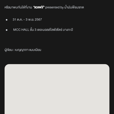
หรือมาพบกันได้ที่งาน
"แฉแฟร์"
presented by น้ำมันพืชมรกต
31 ต.ค. - 3 พ.ย. 2567
MCC HALL ชั้น 3 เดอะมอลล์ไลฟ์สโตร์ บางกะปิ
ผู้เขียน : เบญญาภา แนบเนียน