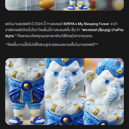
และในงานแฉร์แฟร์ ปี 2024 นี้ ทางแบรนด์
SIRIYA x My Sleeping Forest
จะนำ
อาร์ตทอยตัวใหม่ไปโชว์ โดยชิ้นนี้ทางแบรนด์ตั้ง ชื่อ ว่า
"พระคเณศ (อิ่มบุญ) ปางห้าม
สมุทร "
ที่ออกแบบโดยคุณมอส และเพ้นท์สีด้วยมือจากคุณเจน
**โดยชิ้นงานนี้ยังไม่เสร็จสมบรูณ์ รอชมผลงานเต็มในงานแฉแฟร์***