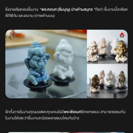
ซึ่งรายเอียดของชิ้นงาน
"พระคเณศ (อิ่มบุญ) ปางห้ามสมุทร "
ถือว่า ชิ้นงานนี้ละเอียด
พิถีพิถัน และงดงาม (ภาพด้านบน)
อีกทั้งภายในงานคุณมอสและคุณเจนยังมี
พระพิฆเนศ
อีกหลายแบบ สามารถรอชมกัน
ในงานได้เลย ว่าชิ้นงานจะมีลวดลายแบบไหนกันบ้าง