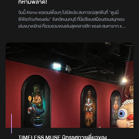
ที่ห้ามพลาด!
วันนี้ Atime ขอชวนเพื่อนๆ ไปเปิดประสบการณ์สุดฟินที่ "ตูนนี่
พิพิธภัณฑ์ของเล่น" จังหวัดนนทบุรี ที่นี่เปรียบเสมือนสวนสนุกของ
เล่นขนาดยักษ์ ที่รวบรวมของเล่นสุดคลาสสิก ของสะสมหายาก และ
ของเล่นใหม่ๆ เก๋ๆ มาไว้เพียบ รับรองว่าสายของเล่นต้องกรี๊ดแน่นอน
มีทั้งหมด 3 โซน ดังนี้โซนการ์ตูน : สำหรับแฟนการ์ตูนญี่ปุ่นห้าม
พลาด! มีของเล่นจากการ์ตูนดังๆ ให้เลือกชมเพียบโซนของเล่น
โบราณ : ย้อนเวลาไปดูของเล่นสมัยก่อนที่ทำจากไม้และดีบุกโซนของ
เล่นใหม่ : สำหรับสายเทคโนโลยี มีของเล่นไฮเทคให้ลองเล่นเพลินๆค่า
เข้าชมพิพิธภัณฑ์ 150 บาททำไมต้องมาตูนนี่?ที่นี่ทำให้เราเหมือนได้
ย้อนวัยเด็ก : ได้กลับไปเป็นเด็กอีกครั้งกับของเล่นที่เราเคยเล่นตอน
เด็กๆ เช่น ตุ๊กตาบาร์บี้ หุ่นยนต์ หรือรถแข่งของเล่นหายาก : มีของ
เล่นที่หาชมยากมากมายให้เราได้ตื่นตาตื่นใจ เช่น ตุ๊กตาบาร์บี้รุ่นแรก
หรือหุ่นยนต์วินเทจมุมถ่ายรูปปังๆ : ทุกมุมของพิพิธภัณฑ์คือสตูดิโอ
ถ่ายรูปส่วนตัว ถ่ายรูปคู่กับของเล่นชิ้นโปรดแล้วอวดเพื่อนๆ ในโซเชีย
ลได้เลยเป็นสถานที่เรียนรู้เรื่องของเล่น : ไม่ใช่แค่ได้เล่น แต่ยังได้เรียนรู้
ประวัติศาสตร์และความเป็นมาของของเล่นแต่ละชิ้นอีกด้วยและยังมี
กิจกรรมสนุกเพียบ : มีกิจกรรมให้ทำเพียบ ไม่ว่าจะเป็นวาดรูป
ประดิษฐ์ของเล่น หรือเวิร์คช็อปต่างๆที่ 'ตูนนี่ พิพิธภัณฑ์ของเล่น' มี
กล่องสุ่มจาก POPMART หลายคอลเลกชั่นให้เลือกมากมาย ทั้งฮิต
TIMELESS MUSE นิทรรศการเดี่ยวของ