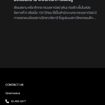
เซียมสยาม หรือ ตึกกระทรวงพาณิชย์ (เดิม) ก่อสร้างขึ้นในสมัย
รัชกาลที่ 6 หรือเมื่อ 100 ปีก่อน ใช้เป็นสำนักงานกระทรวงพาณิชย์ มี
การออกแบบโดยสถาปนิกชาวอิตาลี ซึ่งรูปแบบสถาปัตยกรรมตึก
นั้น อ้างอิงมากจากสมัยเรอเนสซองส์ ซึ่งทั้งหมดนี้เกิดจากการใส่ใจ
ในรายละเอียดในทุกขั้นตอนการทำงาน สู่การเป็นตึกมิวเซียมสยาม
ที่มีความสง่างาม มั่นคงแข็งจนกลายเป็นศูนย์การเรียนรู้ชั้นนำใน
ปัจจุบันการเข้าชมศูนย์การเรียนรู้ ที่มิวเซียมสยามนั้นจะมีอัตราค่า
เข้าชม โดยมีราคา ดังนี้ ผู้ใหญ่ 100 บาท และเด็ก 50 บาท หากมา
เป็นหมู่คณะ ทางศูนย์การเรียนรู้จะมีโปรโมชัน ครึ่งราคา สำหรับผู้เข้า
ชมที่มาเป็นหมู่คณะทั้งเด็ก และผู้ใหญ่ ภายในอาคาร ที่ห้องโถง จะมี
โต๊ะวางรายละเอียดและข้อมูลต่างๆ ของกิจกรรมภายในศูนย์การ
เรียนรู้ สามารถหยิบอ่านได้ ทั้งยังมีกิจกรรมในแผ่นการเรียนรู้อีก
ด้วยนิทรรศการของมิวเซียมสยาม มาในชื่อ "ถอดรหัสไทย"ที่จะพา
ทุกคนไปเรียนรู้พัฒนาการความเป็น"ไทย"ตั้งแต่อดีตถึงปัจจุบันจาก
บริบททางสังคมที่เปลี่ยนแปลงไปตามยุคสมัยมาที่ห้องแรก “ห้องไทย
ดีโคตร” นำเสนอพัฒนาการของความเป็นไทย ที่ได้รับอิทธิพลมา
CONTACT US
จากวัฒนธรรมอื่น อาทิ พระปรางค์วัดอรุณ ที่สุดของ
Greenwave
สถาปัตยกรรม ตัวอักษรไทย รถตุ๊กตุ๊ก เป็นต้น ผ่านรูปแบบการนำ
เสนอด้วยภาพ ซึ่งผู้ชมสามารถเข้าใจได้ง่ายมากยิ่งขึ้น อาทิ เลเซอร์
02-665-8377