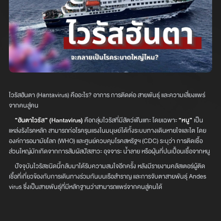
ไวรัสฮันตา (Hantavirus) คืออะไร? อาการ การติดต่อ สายพันธุ์ และความเสี่ยงแพร่
จากคนสู่คน
“ฮันตาไวรัส” (Hantavirus)
คือกลุ่มไวรัสที่มีสัตว์ฟันแทะ โดยเฉพาะ
“หนู”
เป็น
แหล่งรังโรคหลัก สามารถก่อโรครุนแรงในมนุษย์ได้ทั้งระบบทางเดินหายใจและไต โดย
องค์การอนามัยโลก (WHO) และศูนย์ควบคุมโรคสหรัฐฯ (CDC) ระบุว่า การติดเชื้อ
ส่วนใหญ่มักเกิดจากการสัมผัสปัสสาวะ อุจจาระ น้ำลาย หรือฝุ่นที่ปนเปื้อนเชื้อจากหนู
ปัจจุบันไวรัสชนิดนี้กลับมาได้รับความสนใจอีกครั้ง หลังมีรายงานคลัสเตอร์ผู้ติด
เชื้อที่เกี่ยวข้องกับการเดินทางร่วมกันบนเรือสำราญ และการจับตาสายพันธุ์ Andes
virus ซึ่งเป็นสายพันธุ์ที่มีหลักฐานว่าสามารถแพร่จากคนสู่คนได้