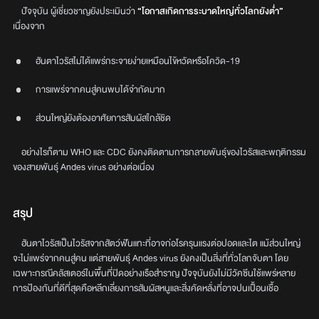
ปัจจุบัน ผู้เชี่ยวชาญยังประเมินว่า
“โอกาสเกิดการระบาดใหญ่ทั่วโลกยังต่ำ”
เนื่องจาก
ฮันตาไวรัสไม่ได้แพร่กระจายง่ายเหมือนไข้หวัดหรือโควิด-19
การแพร่จากคนสู่คนพบได้จำกัดมาก
ส่วนใหญ่ยังต้องอาศัยการสัมผัสใกล้ชิด
อย่างไรก็ตาม WHO และ CDC ยังคงติดตามการกลายพันธุ์ของไวรัสและพฤติกรรม
ของสายพันธุ์ Andes virus อย่างต่อเนื่อง
สรุป
ฮันตาไวรัสเป็นไวรัสจากสัตว์ฟันแทะที่อาจก่อโรครุนแรงต่อปอดและไต แม้ส่วนใหญ่
จะไม่แพร่จากคนสู่คน แต่สายพันธุ์ Andes virus ยังคงเป็นสิ่งที่ทั่วโลกจับตา โดย
เฉพาะกรณีคลัสเตอร์ในพื้นที่ปิดอย่างเรือสำราญ ปัจจุบันยังไม่มีวัคซีนใช้แพร่หลาย
การป้องกันที่ดีที่สุดคือหลีกเลี่ยงการสัมผัสหนูและสิ่งคัดหลั่งที่อาจปนเปื้อนเชื้อ