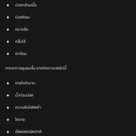
ปวดกล้ามเนื้อ
ปวดศีรษะ
หนาวสั่น
คลื่นไส้
อาเจียน
หากอาการรุนแรงขึ้น อาจเกิดภาวะต่อไปนี้
หายใจลำบาก
น้ำท่วมปอด
ความดันโลหิตต่ำ
ไตวาย
เลือดออกผิดปกติ