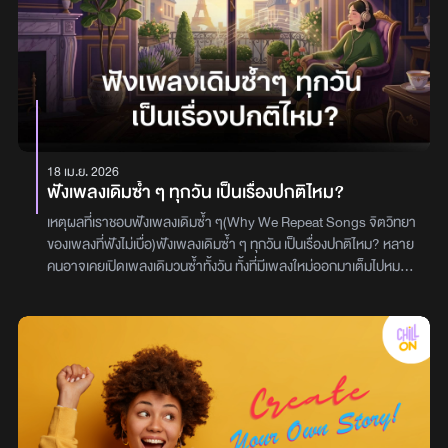
18 เม.ย. 2026
ฟังเพลงเดิมซ้ำ ๆ ทุกวัน เป็นเรื่องปกติไหม?
เหตุผลที่เราชอบฟังเพลงเดิมซ้ำ ๆ(Why We Repeat Songs จิตวิทยา
ของเพลงที่ฟังไม่เบื่อ)ฟังเพลงเดิมซ้ำ ๆ ทุกวัน เป็นเรื่องปกติไหม? หลาย
คนอาจเคยเปิดเพลงเดิมวนซ้ำทั้งวัน ทั้งที่มีเพลงใหม่ออกมาเต็มไปหมด
แต่สุดท้ายก็ยังเลือกกลับมาฟังเพลงเดิมอยู่ดี จนเริ่มสงสัยว่า
พฤติกรรมแบบนี้มีอะไรซ่อนอยู่หรือเปล่า ในมุมของจิตวิทยา การ “ฟัง
เพลงซ้ำ” ไม่ได้แปลว่าเราน่าเบื่อ แต่เป็นเพราะสมองของเราชอบความคุ้น
เคย เมื่อเราได้ยินเพลงเดิมซ้ำ ๆ สมองจะสามารถคาดเดาทำนอง จังหวะ
และเนื้อเพลงได้ล่วงหน้า ความรู้สึกแบบนี้ทำให้เกิดความสบายใจ และลด
ความเครียดได้โดยไม่รู้ตัว นอกจากนี้ เพลงบางเพลงยังทำหน้าที่เป็น
เหมือน “ตัวแทนของความรู้สึก” ในช่วงเวลาหนึ่งของชีวิต ไม่ว่าจะเป็นช่วง
ที่มีความสุข เสียใจ หรือกำลังคิดถึงใครบางคน การกลับไปฟังเพลงเดิม