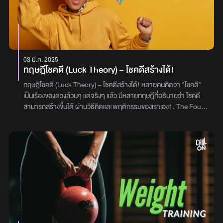
จึงไม่ใช่แค่การฟังเพลง แต่เป็นการกลับไปสัมผัสความรู้สึกเดิมอีกครั้ง
อีกหนึ่งเหตุผลสำคัญคือ สมองจะหลั่งสารโดพามีน (Dopamine) หรือ
สารแห่งความสุข ในช่วงที่เพลงดำเนินไปถึงท่อนที่เราชอบ เช่น ท่อนฮุคห
รือท่อนพีค ยิ่งเราฟังซ้ำมากเท่าไหร่ เราก็ยิ่งได้สัมผัสความรู้สึกดีแบบ
เดิมซ้ำ ๆ จนกลายเป็นเหตุผลว่าทำไมเราถึง “หยุดฟังเพลงเดิมไม่ได้”
03 มี.ค. 2025
และในบางครั้ง เพลงก็อาจผูกโยงกับ “ใครบางคน” โดยที่เราไม่รู้ตัว ทำให้
ทฤษฎีโชคดี (Luck Theory) – โชคดีสร้างได้!
ทุกครั้งที่เพลงนั้นเล่นขึ้นมา ความทรงจำบางอย่างก็กลับมาพร้อมกัน
เสมอ สุดท้ายแล้ว การฟังเพลงเดิมซ้ำ ๆ อาจไม่ได้หมายความว่าเราติด
ทฤษฎีโชคดี (Luck Theory) – โชคดีสร้างได้! หลายคนคิดว่า "โชคดี"
เพลง แต่เราแค่กำลังยึดโยงกับความรู้สึกบางอย่างที่เพลงนั้นให้เรา
เป็นเรื่องของดวงล้วนๆ แต่จริงๆ แล้ว มีหลายทฤษฎีที่อธิบายว่า โชคดี
เท่านั้นเองจัดทำโดย : พิชชาภรณ์ ผาสุขดี
สามารถสร้างขึ้นได้ ผ่านวิธีคิดและพฤติกรรมของเราเอง1. The Four
Factors Theory – 4 ปัจจัยแห่งโชคดี ดร. ริชาร์ด ไวส์แมน (Richard
Wiseman) ศึกษาเรื่อง "โชค" และพบว่า คนโชคดีมีพฤติกรรมและวิธี
คิดที่แตกต่างจากคนอื่นโดยเขาสรุปออกมาเป็น 4 ปัจจัยหลักขอบคุณ
ภาพจาก the professional creative1. มีทัศนคติเปิดกว้างต่อโอกาส
คนโชคดีมักเปิดรับสิ่งใหม่ๆ และไม่ปิดกั้นโอกาสลองทำสิ่งที่ไม่เคยทำ หรือ
คุยกับคนใหม่ๆ เสมอ2. ใช้สัญชาตญาณในการตัดสินใจเชื่อมั่นในความ
รู้สึกของตัวเอง และกล้าตัดสินใจฝึกฟังเสียงภายในและวิเคราะห์ข้อมูล
อย่างสมดุล3. คิดบวกและคาดหวังสิ่งดีๆคนที่เชื่อว่าตัวเองโชคดี มักเจอ
เรื่องดีๆ จริงความคิดบวกช่วยดึงดูดโอกาสเข้ามา4. เปลี่ยนโชคร้ายให้
เป็นโอกาสเมื่อเจอปัญหา จะหาทางออกมากกว่าตำหนิตัวเองคนโชคดีม