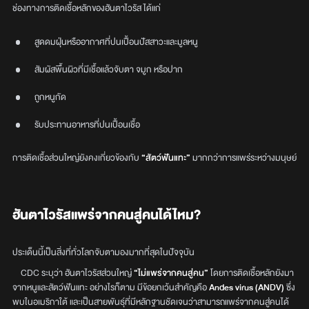
ช่องทางการติดเชื้อหลักของฮันตาไวรัส ได้แก่
สูดดมฝุ่นหรืออากาศที่ปนเปื้อนปัสสาวะและมูลหนู
สัมผัสพื้นผิวที่มีเชื้อแล้วจับตา จมูก หรือปาก
ถูกหนูกัด
รับประทานอาหารที่ปนเปื้อนเชื้อ
การติดเชื้อส่วนใหญ่ยังคงเกี่ยวข้องกับ
“สัตว์ฟันแทะ”
มากกว่าการแพร่ระหว่างมนุษย์
ฮันตาไวรัสแพร่จากคนสู่คนได้ไหม?
ประเด็นนี้เป็นสิ่งที่ทั่วโลกจับตามองมากที่สุดในปัจจุบัน
CDC ระบุว่า ฮันตาไวรัสส่วนใหญ่
“ไม่แพร่จากคนสู่คน”
โดยการติดเชื้อหลักยังมา
จากหนูและสัตว์ฟันแทะ อย่างไรก็ตาม มีข้อยกเว้นสำคัญคือ
Andes virus (ANDV)
ซึ่ง
พบในอเมริกาใต้ และเป็นสายพันธุ์ที่มีหลักฐานชัดเจนว่าสามารถแพร่จากคนสู่คนได้