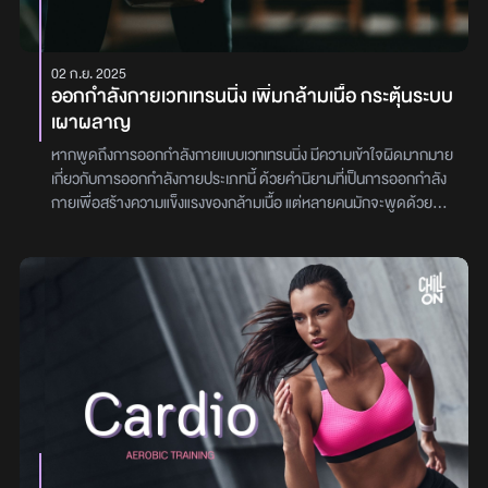
องว่าอุปสรรคคือบทเรียน ไม่ใช่จุดจบ2. ทฤษฎี "สร้างโชคเอง"
(Planned Serendipity) โชคดีหลายครั้งไม่ได้เกิดขึ้นแบบสุ่ม แต่เป็นผล
จาก การวางแผนและสร้างสถานการณ์ ให้โอกาสเกิดขึ้นวิธีนำไปใช้:ออก
02 ก.ย. 2025
ไปพบปะผู้คนใหม่ๆ เพราะโชคดีมักมาพร้อมกับ "เครือข่าย"ลองทำสิ่ง
ออกกำลังกายเวทเทรนนิ่ง เพิ่มกล้ามเนื้อ กระตุ้นระบบ
ใหม่ๆ ที่อาจนำไปสู่โอกาสโดยไม่คาดคิดสร้างนิสัยที่ช่วยดึงดูดโชค เช่น
เผาผลาญ
การเป็นมิตร ใจกว้าง และพร้อมเรียนรู้3. "Luck Surface Area" –
พื้นที่โชคดียิ่งคุณเปิดโอกาสให้ตัวเองมากเท่าไหร่ "พื้นที่โชคดี" ของคุณ
หากพูดถึงการออกกำลังกายแบบเวทเทรนนิ่ง มีความเข้าใจผิดมากมาย
ก็ยิ่งขยายใหญ่ขึ้นทำยังไงให้โชควิ่งเข้าหาเรา?เพิ่มทักษะและความ
เกี่ยวกับการออกกำลังกายประเภทนี้ ด้วยคำนิยามที่เป็นการออกกำลัง
สามารถของตัวเอง (ยิ่งรู้เยอะ โอกาสยิ่งเยอะ)พาตัวเองไปอยู่ในสภาพ
กายเพื่อสร้างความแข็งแรงของกล้ามเนื้อ แต่หลายคนมักจะพูดด้วยคำ
แวดล้อมที่เต็มไปด้วยโอกาสกล้าลงมือทำมากกว่าคิดอย่างเดียวสรุป:
ว่าออกกำลังกายเพิ่มกล้าม ทำให้ตัวใหญ่ ตัวบวม หรือกล้ามใหญ่ จนผู้
โชคดีสร้างได้จากกระบวนการคิดดังนี้คิดบวกและเปิดรับโอกาสใหม่ๆฟัง
หญิงหลายคนอาจกลัวการออกกำลังกายประเภทนี้ แต่ความจริงแล้ว
สัญชาตญาณและเชื่อมั่นในตัวเองพลิกวิกฤตให้เป็นโอกาสเสมอออกไป
การออกกำลังการเวทเทรนนิ่ง หากเลือกออกอย่างถูกต้องและพอดี ก็จะ
พบปะผู้คนและเรียนรู้สิ่งใหม่ๆลงมือทำมากขึ้น เพื่อขยาย "พื้นที่โชค
ช่วยให้ร่างกายแข็งแรงไปพร้อม ๆ กับรูปร่างที่สวยงามมากขึ้น วันนี้
ดี""โชคดีไม่ได้เป็นแค่เรื่องของดวง แต่เป็นผลลัพธ์ของวิธีคิดและการกระ
Chill on กินเที่ยว จะพาทุกคนไปทำความเข้าใจเกี่ยวกับการออกกำลัง
ทำของเราเอง!"ผู้เขียน : พิชชาภรณ์ ผาสุขดี
กายประเภทนี้ให้ละเอียดมากขึ้น และไขข้อเข้าใจผิดที่หลายคนยังไม่รู้ให้
ถูกต้องการออกกำลังกายแบบเวทเทรนนิ่ง คืออะไร ในช่วงไม่กี่ปีที่ผ่านมา
คอนเทนต์หรือเทรนด์เกี่ยวกับการดูแลสุขภาพและรูปร่างได้รับความ
นิยมเพิ่มขึ้นอย่างต่อเนื่อง สังเกตง่าย ๆ ได้จากโซเชียลมีเดีย โดยหนึ่งใน
วิธีการออกกำลังกายที่ได้รับความสนใจจากทั้งผู้หญิงและผู้ชายทุกช่วง
วัยก็คือ การเวทเทรนนิ่ง”หรือการฝึกกล้ามเนื้อด้วยแรงต้าน ซึ่งหลายคน