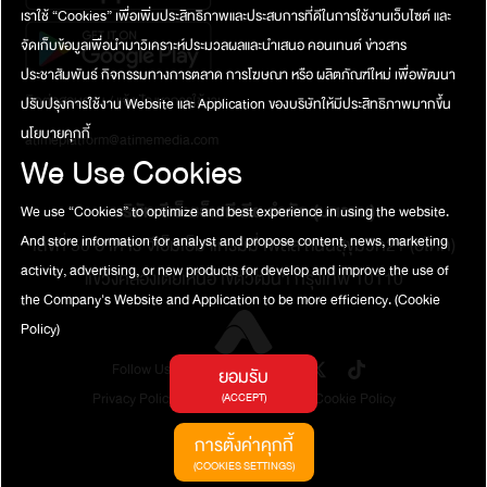
อ่านบทความดี ๆ เพิ่มเติมหรืออ่านบทความเกี่ยวกับการคาร์ดิโอได้ที่
Interval Training) HIIT คือการออกกำลังกายที่มีการใช้แรงในระดับสูง
เราใช้ “Cookies” เพื่อเพิ่มประสิทธิภาพและประสบการที่ดีในการใช้งานเว็บไซต์ และ
Chill on กินเที่ยวจัดทำโดย : พิชชาภรณ์ ผาสุขดี
ในช่วงระยะเวลาสั้น ๆ โดยจะทำการออกกำลังกายอย่างหนักในช่วงเวลา
จัดเก็บข้อมูลเพื่อนำมาวิเคราะห์ประมวลผลและนำเสนอ คอนเทนต์ ข่าวสาร
20-30 วินาที ตามด้วยการพักผ่อนหรือการออกกำลังกายที่มีความ
หนักเบาต่ำในช่วงเวลาสั้น ๆ ก่อนที่จะกลับไปออกกำลังกายอย่างหนักอีก
ประชาสัมพันธ์ กิจกรรมทางการตลาด การโฆษณา หรือ ผลิตภัณฑ์ใหม่ เพื่อพัฒนา
ครั้ง ซึ่งการออกกำลังกายแบบ HIIT จะทำให้การเต้นของหัวใจสูงถึง
ติดต่อสอบถาม / แจ้งปัญหาการใช้งาน
ปรับปรุงการใช้งาน Website และ Application ของบริษัทให้มีประสิทธิภาพมากขึ้น
90% ของอัตราการเต้นหัวใจสูงสุดคาร์ดิโอดีต่อระบบการไหลเวียน
นโยบายคุกกี้
atimeplatform@atimemedia.com
เลือด และหัวใจอย่างไร การออกกำลังกายแบบคาร์ดิโอ (Cardio) ช่วย
We Use Cookies
ส่งเสริมการไหลเวียนของเลือดและสุขภาพหัวใจได้อย่างมีประสิทธิภาพ
เมื่อเราออกกำลังกายคาร์ดิโอ ร่างกายจะมีการเคลื่อนไหวอย่างต่อเนื่อง
บริษัท จีเอ็มเอ็ม มีเดีย จำกัด (มหาชน)
We use “Cookies” to optimize and best experience in using the website.
ซึ่งจะทำให้หัวใจต้องทำงานหนักขึ้น เพื่อให้เลือดไปหล่อเลี้ยงกล้ามเนื้อ
และอวัยวะต่าง ๆ ในร่างกายมากขึ้น การทำเช่นนี้จะช่วยเสริมสร้างความ
เลขที่ 50 อาคาร จีเอ็มเอ็ม แกรมมี่ เพลส ถนนสุขุมวิท21 (อโศก)
And store information for analyst and propose content, news, marketing
แข็งแรงให้กับกล้ามเนื้อหัวใจและหลอดเลือด ส่งผลให้การไหลเวียนของ
activity, advertising, or new products for develop and improve the use of
แขวงคลองเตยเหนือ เขตวัฒนา กรุงเทพ 10110
เลือดดีขึ้น การออกกำลังกายคาร์ดิโอยังช่วยลดความดันโลหิต และลด
the Company's Website and Application to be more efficiency.
(Cookie
ระดับไขมันในเลือด ซึ่งสามารถลดความเสี่ยงของการเกิดโรคหัวใจและ
Policy)
โรคหลอดเลือดได้ การออกกำลังกายคาร์ดิโอจึงเป็นการป้องกันการ
เกิดโรคเรื้อรังที่อาจเกิดจากการที่ร่างกายขาดการเคลื่อนไหวหรือไม่
Follow Us
ยอมรับ
ออกกำลังกายเป็นระยะเวลานานข้อควรระวังในการออกกำลังกายคาร์ดิ
Privacy Policy
Terms of Service
Cookie Policy
(ACCEPT)
โอ แม้ว่าการออกกำลังกายคาร์ดิโอจะเป็นการออกกำลังกายที่ดี แต่ก็มี
ข้อควรระวังบางประการที่ควรพิจารณาก่อนเริ่มต้นออกกำลังกาย
การตั้งค่าคุกกี้
คาร์ดิโอไม่ควรออกกำลังกายหนักเกินไป – สำหรับผู้ที่เริ่มต้นการออก
(COOKIES SETTINGS)
กำลังกายคาร์ดิโอ ควรเริ่มต้นด้วยการออกกำลังกายเบา ๆ ก่อน และ