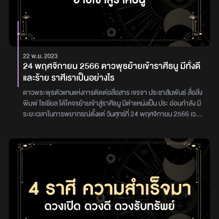
22 พ.ย. 2023
24 พฤศจิกายน 2566 ดาวพุธย้ายเข้าราศีธนู มีทั้งดี
และร้าย ราศีเราเป็นอย่างไร
ดาวพระพุธตัวแทนแห่งการติดต่อสื่อสาร เจรจา ประชาสัมพันธ์ สื่อสิ่ง
พิมพ์ โซเชียล ได้โคจรย้ายเข้าสู่ราศีธนู มีตำแหน่งเป็น ประ อ่อนกำลัง มี
ระยะเวลาในการพยากรณ์ตั้งแต่ วันศุกร์ที่ 24 พฤศจิกายน 2566 เวลา
03.58 น. ส่งผล ถึง วันพฤหัสบดีที่ 7 ธันวาคม 2566 เวลา 13.18 น.
ส่งผลโดยตรงลัคนาทั้ง 12 ราศี ติดตามอ่านกันได้เลยราศีเมษมีความ
สำเร็จในการติดต่อเจรจาอยู่เสมอๆ มีโอกาสเดินทางไปต่างประเทศ
บ่อยๆ ได้รับผลการศึกษาระดับสูงราศีพฤษภได้เงินจากการตาย เงิน
ประกันต่างๆ ได้รับผลดีด้านมรดก มีคดีความในเรื่องเงิน ลงทุนผิด
พลาดทำให้เสียเงินราศีมิถุนมีหุ้นส่วนที่ดี หุ้นส่วนหรือคนรักช่วยเหลือกัน
คบสมาคมกับคนดีเปิดเผย ตรงไปตรงมา ดูแลความเป็นอยู่อย่างดี มี
นิสัยคล้ายคู่ครองแต่ไม่มีความเป็นตัวของตัวเองราศีกรกฎพี่น้องสังคม
เพื่อนฝูงส่วนใหญ่จะมีปัญหาขัดแย้งกัน การเจรจาติดต่อและการเดิน