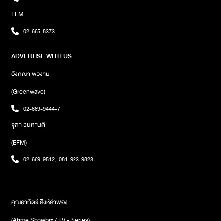
มีแนวโน้มประสบความสำเร็จด้วยตนเอง มีการเดินทางไกลไปต่างบ้าน
EFM
ต่างเมือง หากไม่ได้เดินทางไกล จะเป็นคนชอบอยู่บ้าน ตกแต่งบ้าน หรือ
ใช้บ้านเป็นที่ประชุมสังสรรค์‌ราศีตุลย์สิ่งที่ได้เรียนมาแล้ว ช่วงนี้ ไม่ได้ใช้
02-665-8373
วิชาความรู้ที่เรียนมาโดยตรง กับใช้วิชานอกตำรา หรือใช้วิชาจากที่ผ่าน
ประสบการณ์มากกว่าตามหลักสูตรตำรา ระวังความลับจะถูกเปิด
ADVERTISE WITH US
เผย‌ราศีพิจิกคู่ครองคนรักช่วงนี้ช่างเจรจาพาที ขยันพูด หรือ มีเหตุให้
ท่านต้องเป็นโฆษกจำเป็น ออกไปสื่อสารแทนองค์กร หน่วยงาน‌ราศีธนูคู่
อังคณา พองาม
ครองจะคอยขัดคอ ไม่ลงรอยอยู่เรื่อยๆ แต่ก็ยังอยู่กันได้‌ราศีมังกร
บริวาร กระด้างกระเดื่อง คบบริวารจะทำให้เสียหาย ไม่ควรทำงานเกี่ยว
(Greenwave)
กับเด็กๆ‌ราศีกุมภ์จะปลูกบ้านเรือน มักมีบริวารเกี่ยวกับเด็ก หรือ
02-669-9444-7
นันทนาการ มีที่ชุมนุมของเด็กๆ สร้างบ้านแบบแนววัยรุ่น‌ราศีมีนมีพี่น้อง
ที่ดี ญาติที่ดี มีผู้ช่วยเหลือเจ้าชะตาในเรื่องที่อยู่อาศัย หรือ อาศัยอยู่กับ
จุฑา วนศานติ
ญาติพี่น้อง มีการเดินทางร่วมกัน บ้านเราเป็นที่ชุมนุมสังสรรค์ของ
(EFM)
ญาติๆ เพื่อนฝูงเลือกชม Wallpaper พาปัง! สนใจ
คลิกhttps://bit.ly/39Pe6Clหรือแอดไลน์ @OM168พิเศษสุด!
02-669-9512
,
081-923-9823
สำหรับคุณ เพียงใส่โค้ด "OM168AT1” รับส่วนลดทันทีจากราคาปกติ
199 บาท เหลือเพียง 69 บาท เท่านั้น
คุณอาทิตย์ สิงห์ลำพอง
(Atime Showbiz / TV - Series)