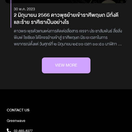
30 พ.ค. 2023
2 มิถุนายน 2566 ดาวพุธย้ายเข้าราศีพฤษภ มีทั้งดี
และร้าย ราศีเราเป็นอย่างไร
ดาวพระพุธตัวแทนแห่งการติดต่อสื่อสาร เจรจา ประชาสัมพันธ์ สื่อสิ่ง
พิมพ์ โซเชียล ได้โคจรย้ายเข้าสู่ ราศีพฤษภ มีระยะเวลาในการ
พยากรณ์ตั้งแต่ วันศุกร์ที่ ๒ มิถุนายน ๒๕๖๖ เวลา ๑๑:๕๐ นาฬิกา ส่ง
ผล ถึง วันอาทิตย์ที่ ๑๘ มิถุนายน ๒๕๖๖ เวลา ๒๔:๐๐ นาฬิกา ส่งผล
โดยตรงลัคนาทั้ง ๑๒ราศี ติดตามอ่านกันได้เลย‌ราศีเมษระวังการเป็นหนี้
เป็นสิน หรือบริหารหนี้ให้เป็นรายได้ ช่วงนี้ไม่สปอร์ตเหมือนเดิม ขี้เหนียว
VIEW MORE
ขึ้นเพราะมีรายจ่ายให้ควบคุมดูแล แต่ใครจะกู้ธนาคารมีเกณฑ์ได้ มักมี
บัญชีตัวแดง‌ราศีพฤษภสนใจในการทำมาหากิน การหารายได้ หาเงิน
เก่ง ทำงานมากๆ เพื่อการหาเงิน มีความขยันขันแข็ง ช่างพูดช่างกิน ช่าง
เจรจา ถ้าเป็นผู้หญิงมักชอบแต่งหน้าทาปาก‌ราศีมิถุนช่วงนี้ตนเองมักไป
อยู่หรือพัวพันกับความเสียหาย การซ่อนเร้นไม่เปิดเผยความรู้สึกตนเอง
ทำอะไรอยู่เบื้องหลัง หวาดระแวง ไม่เชื่อมั่นตนเอง ขี้อาย‌ราศีกรกฎมีการ
เดินทางไปมาหาสู่กับญาติพี่น้องเพื่อนฝูงอยู่เสมอ มีสังคมมีการเจรจา
CONTACT US
ติดต่ออยู่ต่างๆ มีเพื่อนมากและเพื่อนดี มีฐานะ‌ราศีสิงห์มีรายได้จาก
Greenwave
การงานเป็นลู่เป็นสัน มีภารกิจหน้าที่การงานเกี่ยวกับการเงินการคลัง ที่
ทำงานเต็มไปด้วยของกิน มีขนม นมเนย ผลไม้ต่างๆ เสมอ‌ราศีกันย์ช่วงนี้
02-665-8377