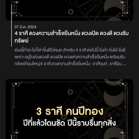
ทางใกล้ๆ จะเกิดอุปสรรคติดขัดอยู่เนืองๆราศีสิงห์เงินจะหมดไปกับบุตร
หลาน บริวาร เลี้ยงดูลูกหลานเป็นอย่างดี โดยเฉพาะเรื่องเกี่ยวกับ
อาหารการกิน หรือนำเงินไปลงทุนในโครงการอะไรใหม่ ๆ ได้เงินจากโชค
ลาภที่เกิดขึ้นไม่คาดฝันราศีกันย์สนใจเรื่องของญาติ ดูแลญาติ เมื่อถึง
07 มี.ค. 2024
วัยที่สร้างเนื้อสร้างตัว จะเริ่มคิดสร้างบ้านก่อน บ้านเป็นที่ชุมนุมของ
4 ราศี ดวงความสำเร็จยืนหนึ่ง ดวงเปิด ดวงดี ดวงรับ
ญาติราศีตุลย์ค้าขายได้ผลประโยชน์ในเรื่องเกี่ยวกับการศึกษา ค้าขาย
ทรัพย์
กับ ต่างประเทศราศีพิจิกระวังเรื่องการกิน การอยู่จะพาให้เจ็บป่วย ได้
เงินจากความเสียหายล้มตายของผู้อื่น หรือได้รับมรดกราศีธนูเจ้าชะตา
ช่วงนี้ทำอะไรก็เข้าขั้นดีไปหมด สำหรับ 4 ราศี ต่อไปนี้ ยิ่งทำ ยิ่งได้ ยิ่งดี
กับคู่หรือหุ้นส่วนสัญญาคิดอะไรคล้ายกัน ชอบเหมือนๆกัน ลักษณะ
เพราะอยู่ในช่วงดวงดี ดวงเปิด ดวงแห่งความสำเร็จยืนหนึ่ง เตรียมรับ
ท่าทางคล้ายกัน สามัคคีกลมเกลียวกัน คู่ครองหรือคู่สัญญาจะมีแนว
ทรัพย์ก้อนใหญ่4 ราศี ดวงความสำเร็จยืนหนึ่ง : ราศีกุมภ์, ราศีมีน,
โน้มที่ตกอยู่ภายใต้อำนาจของเราราศีมังกรการศึกษาเล่าเรียนไม่ค่อย
ราศีพิจิก และราศีธนู
สำเร็จ ทำงานหรือสิ่งใดไม่จริงจัง หรือไม่แสดงให้คนอื่นรู้ถึงคุณค่าของ
ตนเอง พอใจที่จะอยู่ไปเรื่อยๆราศีกุมภ์การลงทุน หรือ คบค้าสมาคมกับ
คนที่อายุน้อยในช่วงนี้มีเกณฑ์ที่ดีจะทำให้ท่านได้เกิดประโยชน์ ได้ชื่อเสียง
เพราะหรือได้ประโยชน์เพราะกิจการเกี่ยวข้องกับเด็กราศีมีนทำกิจการ
งานร่วมกับครอบครัวหรือรับช่วงธุรกิจการงานต่อจากครอบครัว ญาติ
พี่น้อง หน้าที่ความรับผิดชอบ ปริมาณงาน เยอะขึ้น ตามตำแหน่งงานที่
เลื่อนขึ้น