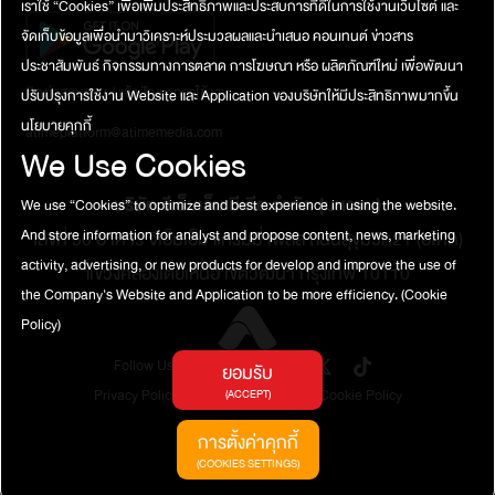
เราใช้ “Cookies” เพื่อเพิ่มประสิทธิภาพและประสบการที่ดีในการใช้งานเว็บไซต์ และ
จัดเก็บข้อมูลเพื่อนำมาวิเคราะห์ประมวลผลและนำเสนอ คอนเทนต์ ข่าวสาร
ประชาสัมพันธ์ กิจกรรมทางการตลาด การโฆษณา หรือ ผลิตภัณฑ์ใหม่ เพื่อพัฒนา
ติดต่อสอบถาม / แจ้งปัญหาการใช้งาน
ปรับปรุงการใช้งาน Website และ Application ของบริษัทให้มีประสิทธิภาพมากขึ้น
นโยบายคุกกี้
atimeplatform@atimemedia.com
We Use Cookies
บริษัท จีเอ็มเอ็ม มีเดีย จำกัด (มหาชน)
We use “Cookies” to optimize and best experience in using the website.
And store information for analyst and propose content, news, marketing
เลขที่ 50 อาคาร จีเอ็มเอ็ม แกรมมี่ เพลส ถนนสุขุมวิท21 (อโศก)
activity, advertising, or new products for develop and improve the use of
แขวงคลองเตยเหนือ เขตวัฒนา กรุงเทพ 10110
the Company's Website and Application to be more efficiency.
(Cookie
Policy)
Follow Us
ยอมรับ
Privacy Policy
Terms of Service
Cookie Policy
(ACCEPT)
การตั้งค่าคุกกี้
(COOKIES SETTINGS)