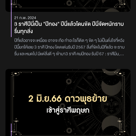
21 ก.พ. 2024
3 ราศีปีนี้เป็น "ปีทอง" ปีนี้แล้วโดนขัด ปีนี้จัดหนักราบ
รื่นทุกสิ่ง
ปีที่แล้วอาจจะเหนื่อย อาจจะท้อ ทำอะไรก็ติด ๆ ขัด ๆ ไม่เป็นดั่งใจที่หวัง
ปีนี้ยกให้เลย 3 ราศี ปีทอง โดดเด่นรับปี 2567 สิ่งที่ขัดในปีที่แล้ว จะราบ
รื่น และหมดไป มีแต่สิ่งดี ๆ เข้ามา3 ราศี คนปีทอง รับปี 67 : ราศีมีน,
ราศีพฤษภ และราศีสิงห์