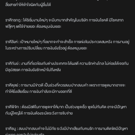
สื่อสารทำให้เข้าใจผิดกับผู้อื่นได้
ราศีกรกฎ : ได้ริเริ่มงานใหม่ๆ จะมีบทบาทสำคัญในบริษัท การเงินโชคดี มีโชคลาภ
ฟลุ๊คๆ แต่ใช้จ่ายเยอะ ต้องหมุนเงินเยอะ
ราศีสิงห์ : เป้าหมายใหม่ๆ ที่อยากจะทำจะสำเร็จ การแข่งขันประกวดสมหวัง การงานอยู่
ในระหว่างการปรับเปลี่ยน การเงินยังรั่วอยู่ ต้องหมุนเยอะ
ราศีกันย์ : งานที่เกี่ยวข้องกับต่างประเทศจะได้ผลดี ความรักห่างไกล ไม่ค่อยได้เจอกัน
มีอุปสรรค การเงินยังชักหน้าไม่ถึงหลัง
ราศีตุลย์ : การงานมีข่าวดี เป็นช่วงที่ควรสงบปากสงบคำ เพราะการพูดมากอาจจะ
ทำให้ยิ่งเสียเรื่อง การเงินกำลังจะมีทางออกที่ดี
ราศีพิจิก : ต้องมีสติในการพูดจาให้มาก เป็นช่วงพูดเร็ว พูดไม่ทันคิด อาจะมีปัญหา
กับผู้ใหญ่ได้ การเงินต้องระมัดระวังการจับจ่าย
ราศีธนู : สงบปากสงบคำจะไม่มีภัย ระวังมีปากเสียงกับคนรัก การงานติดขัดมีปัญหา