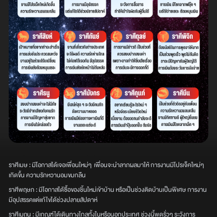
ราศีเมษ : มีโอกาสได้เจอเพื่อนใหม่ๆ เพื่อนจะนำลาภผลมาให้ การงานมีโปรเจ็คใหม่ๆ
เกิดขึ้น ความรักหวานอมขมกลืน
ราศีพฤษภ : มีโอกาสได้ซื้อของชิ้นใหม่เข้าบ้าน หรือเป็นช่วงติดบ้านเป็นพิเศษ การงาน
มีอุปสรรคแต่แก้ไขได้ช่วงปลายสัปดาห์
ราศีเมถุน : มีเกณฑ์ได้เดินทางไกลทั้งในหรือนอกประเทศ ช่วงนี้พูดรั่วๆ ระวังการ