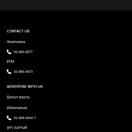
เลื่อนตำแหน่ง ประสบความสำเร็จ หรือได้คอนเนคชั่นใหม่ ๆ และจะมี
อุปสรรคเล็กน้อย เพื่อให้คุณได้พัฒนาตัวเองให้ดียิ่งขึ้น เป็นที่รักของเจ้า
นายการเงิน ช่วงต้นเดือนอยู่ในช่วงย่ำแย่ กระเป๋าเงินรั่ว มีเกณฑ์ต้องซื้อ
บ้าน รถ หรือเสียเงินให้กับคนในบ้าน แต่ช่วงกลางเดือนถึงปลายเดือนจะมี
โชคลาภจากการเสี่ยงโชคความรัก เพื่อนของคุณจะมีบทบาทในความรัก
CONTACT US
มากขึ้น โดยมาเป็นแม่สื่อให้คุณ หรือคุณเป็นแม่สื่อให้เพื่อนแต่คุณดันได้
Greenwave
เอง หรือมีเพื่อนเก่ากลับมาพูดคุยพูสัมพันธ์กับคุณในเดือนนี้ ลัคนาราศี
เมถุนการงาน เกิดการเปลี่ยนแปลงผลิกชีวิตครั้งใหญ่ในรอบ 12 ปี
02-665-8377
ก้าวหน้าในหน้าที่การงาน ได้เลื่อนตำแหน่ง หัวหน้าเอ็นดู และถูกยอมรับ
EFM
ในที่ทำงานการเงิน มีโชคลาภในการเสี่ยงโชค หรือโชคลาภจาก
ครอบครัว เงินมรดก การเงินมีสภาพคล่องความรัก คนโสดช่วงนี้จะชุ่ม
02-665-8373
ชื่นหัวใจ เพราะจะมีคนเข้ามาจีบ ส่วนคนมีคู่ ก็เป็นช่วงที่ลงหลักปักฐาน มี
ข่าวดีเรื่องงานวิวาห์ ลัคนาราศีกรกฎการงาน จะได้โปรเจคใหม่ งานราบ
ADVERTISE WITH US
รื่น โดยเฉพาะงานต่างประเทศ งานโฆษณาการประชาสัมพันธ์ ส่วน
พนักงานออฟฟิศอาจจะเหนื่อยหน่อย แต่ได้โอกาสที่ดีเพิ่มขึ้นการเงิน
อังคณา พองาม
อยู่ในเกณฑ์ที่ดี แต่อาจเสียเงินกับการทำเอกสารสัญญา การลงทุน หรือ
การเดินทางไกล ไปต่างประเทศ ต่างจังหวัด แต่ปลายเดือนจะมีโชคลาภ
(Greenwave)
ลอยเข้ามาความรัก อยู่ในจุดรอดพ้นวิกฤติ มีโอกาสรุ่นคนรักเก่ากลับ
02-669-9444-7
มาคืนดี สำหรับคนโสด มีโอกาสความรักดีๆ เข้ามาแต่ติดอุปสรรคระยะ
ทาง ลัคนาราศีสิงห์การงาน บางคนอาจจะโดนพักงาน ตกงาน หรืออยู่
จุฑา วนศานติ