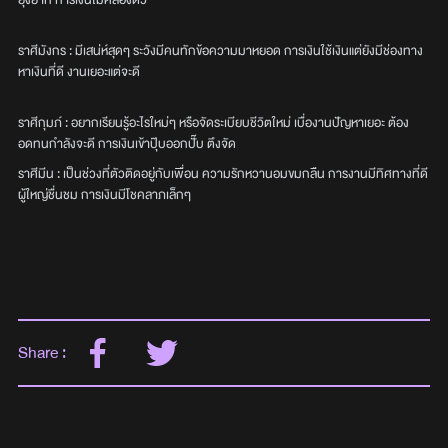
ยุ่งยาก การเงินไม่คล่องตัว
ราศีมังกร : มีเสน่ห์สุดๆ ระวังมีคนทักข้อความมาหยอด การเงินใช้เงินแต่ยังมีช่องทาง
หาเงินที่ดี งานเยอะแต่จะดี
ราศีกุมภ์ : อยากเรียนรู้อะไรใหม่ๆ หรือจัดระเบียบชีวิตใหม่ เบื่องานปัญหาเยอะ ต้อง
อดทนกำลังจะดี การเงินเข้าปุ๊บออกปั๊บ ตึงจัด
ราศีมีน : เป็นช่วงที่ตัวติดอยู่กับเพื่อน ความรักหวานอมขมกลืน การงานมีทิศทางที่ดี
ผู้ใหญ่ชื่นชม การเงินมีโชคลาภเล็กๆ
Share :