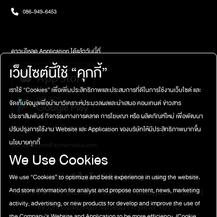
อุปสรรคจะคลี่คลาย และราบรื่นการเงิน อยู่ในช่วงหมุนเงินหนัก ต้องระวัง
086-949-6453
การใช้เงินเกินตัว การเป็นหนี้เพื่อซื้อของใหญ่ จะทำให้ทุกข์ใจเรื่องการเงิน
แต่ช่วงปลายเดือนจะมีโชคเข้ามาเล็กๆ น้อยๆความรัก คนโสดมีเสน่ห์มาก
กับคนอายุน้อยกว่า ต้องตั้งสติ เพราะจะมีคนเข้ามาหาผลประโยชน์กับ
คุณ ส่วนคนมีคู่ จะมีข่าวดีเรื่องงานวิวาห์ แต่ระวังเด็กเข้ามาอ่อย ลัคนา
ดาวน์โหลด Application ได้แล้ววันนี้ที่
ราศีธนูการงาน ติดขัด เกิดการผิดพลาดในสิ่งเล็กน้อย ระวังการมีปาก
เว็บไซต์นี้ใช้ “คุกกี้”
เสียง การแตกหักกับหุ้นส่วน แต่กลางเดือนเป็นต้นไป การงานจะมีทิศทาง
ที่ดีขึ้นการเงิน มีทิสทางที่ดี และโอกาสที่เงินเข้ามา แต่มีเกณฑ์ได้ซื้อของ
เราใช้ “Cookies” เพื่อเพิ่มประสิทธิภาพและประสบการที่ดีในการใช้งานเว็บไซต์ และ
ใหญ่ในเดือนนี้ และต้องคอยบริหารจัดการเรื่องการเงินให้ดีความรัก มี
จัดเก็บข้อมูลเพื่อนำมาวิเคราะห์ประมวลผลและนำเสนอ คอนเทนต์ ข่าวสาร
เสน่ห์มากในช่วงกลางเดือนเป็นต้นไป คนโสดจะมีคนเข้ามาพูดจารื่นหู
ทำให้คุณอิ่มเอมใจ ส่วนคนมีคู่ หรือมีครอบครัวอยู่ในจุดที่ความรักจะดี
ประชาสัมพันธ์ กิจกรรมทางการตลาด การโฆษณา หรือ ผลิตภัณฑ์ใหม่ เพื่อพัฒนา
มากขึ้น ลัคนาราศีมังกรการงาน อยู่ในจุดที่ก้าวหน้า มีความรับผิดชอบ
ติดต่อสอบถาม / แจ้งปัญหาการใช้งาน
ปรับปรุงการใช้งาน Website และ Application ของบริษัทให้มีประสิทธิภาพมากขึ้น
เพิ่มขึ้น เพราะความสามารถที่โดดเด่น และอาจจะมีการปรับตำแหน่ง
นโยบายคุกกี้
atimeplatform@atimemedia.com
ระวังการใช้คำพูดและการเข้าใจผิดการเงิน ใช้จ่ายเงินกับความสุข ความ
We Use Cookies
บันเทิงต่าง ๆ และมีเกณฑ์ได้ของชิ้นใหญ่ เช่น บ้าน รถ และห้ามให้เพื่อยืม
เงิน มีเกณฑ์จะถูกเปี้ยวความรัก คนโสดจะมีคนเข้าหา โดยเฉพาะคนใน
บริษัท จีเอ็มเอ็ม มีเดีย จำกัด (มหาชน)
We use “Cookies” to optimize and best experience in using the website.
เครื่องแบบ หรือคนที่ครอบครัวจัดหาให้ คนมีคู่ ต้องใช้ภาษาดอกไม้
เพราะจะมีปากเสียงกับคนรัก ลัคนาราศีกุมภ์การงาน มีอุปสรรค เหนื่อย
And store information for analyst and propose content, news, marketing
เลขที่ 50 อาคาร จีเอ็มเอ็ม แกรมมี่ เพลส ถนนสุขุมวิท21 (อโศก)
ใจกับการทำงาน มีศัตรูโดยไม่รู้ตัว ระวังคำพูด และการมีปากเสียงการ
activity, advertising, or new products for develop and improve the use of
แขวงคลองเตยเหนือ เขตวัฒนา กรุงเทพ 10110
เงิน ต้องแบกรับค่าใช้จ่ายที่จะเข้ามา มีโอกาสที่จะเป็นหนี้สิน จากการซื้อ
the Company's Website and Application to be more efficiency.
(Cookie