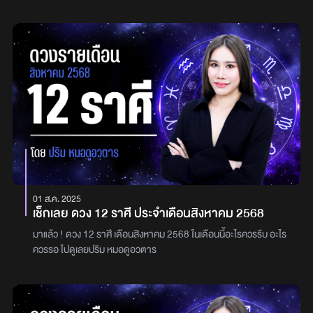
เพื่อนร่วมงาน การเงินยังไม่เป็นดั่งใจมากนักราศีมังกร ระวังสุขภาพของ
ความโชคดีทางการเงิน มีโชคลาภฟลุ๊คๆ ความรักอุปสรรคเยอะ พักก่อน
ผู้ใหญ่ในบ้าน หรือปัญหาเรื่องที่บ้าน หรือมีเกณฑ์ซ่อมบ้านซ่อมรถ มี
ราศีเมถุน งานรัดตัว งานหนัก เหนื่อยมาก แต่จะทำให้มีโอกาสดี ๆ ความ
เกณฑ์เจอคู่ในที่ทำงาน เพื่อนร่วมงานแอบสนใจคุณ การเงินจะมีทิศทางที่
รักมีเสน่ห์กับเพื่อนร่วมงาน การเงินคล่องตัว เหลือกินเหลือเก็บ ราศี
ดี แต่ใช้จ่ายเยอะราศีกุมภ์ ระวังคิดผิดตัดสินใจผิดเกี่ยวกับความรักหรือ
กรกฎ ช่วงนี้จะมีเซ้นส์แรง ให้ทำตามเซ้นส์จะดี การงานจะมีโอกาสดี ๆ ใน
การงาน เป็นช่วงไม่ค่อยอยากเข้าสังคมหรือติดต่อใคร จะมีความคิดมา
ระยะนี้ การเงินมีโชคลาภ เงินที่รอคอยจะได้สมใจ ราศีสิงห์ มีเกณฑ์ได้เดิน
หรือนอยด์บางอย่าง การเงินยังตึง ไม่โล่ง การงานต้องเปลี่ยนแปลง ระวัง
ทางไกล ทั้งในและนอกประเทศ การงานมีโอกาสก้าวหน้า ติดต่องานต่าง
ตกงานช่วงนี้ราศีมีน เป็นช่วงเอื่อยเฉื่อย หมดไฟ หมดแรงใจ ต้องกระตุ้น
ประเทศจะสมหวัง การเงินจะโชคดี ได้รับเงินก้อนปังๆ ราศีกันย์ การงานมี
ตัวเอง!ระวังคำพูดให้ดี อาจจะมีปากเสียงกับคนรักหรือคนอื่นได้ การ
โอกาสที่จะริเริ่มงานใหม่ ๆ ที่ท้าทาย และมีแนวโน้มที่ดีมาก แต่ระวังเรื่อง
งานมีเกณฑ์การเปลี่ยนแปลงได้ การเงินใช้จ่ายเยอะ ระวังถูกเอาเปรียบให้
การถูกเอาเปรียบ การเงินตึงมือ ความรักคาดหวังยาก ราศีตุลย์ การ
จ่ายเงินก่อนแล้วตามทวงคืนยากช่วงนี้
งานมีโอกาสเติบโต การเจรจา ดีงานจะเป็นไปด้วยดี การเงินโชคดี มีโชค
ลาภ แต่ใช้จ่ายเยอะ ความรักมีอุปสรรคระยะทางหรือเวลา ราศีพิจิก
การเจรจาดีลงาน มีความติดขัด มีเกณฑ์เสียเปรียบ หรือเอาแน่เรื่องการ
งานยาก ระวังตกงาน การเงินค่าใช้จ่ายเยอะ ต้องมีสติ อย่าลงทุนอะไรมั่ว
01 ส.ค. 2025
ๆ ราศีธนู การติดต่อประสานงานราบรื่น ทำงานร่วมกับคู่จะปังมากช่วง
เช็กเลย ดวง 12 ราศี ประจำเดือนสิงหาคม 2568
นี้ มีโอกาสสุขสมหวังในความรัก การเงินใช้จ่ายเยอะ ราศีมังกร ระวังคำ
พูดต่อเพื่อนร่วมงาน อาจะจะทำให้เกิดปัญหาภายหลัง อย่าเล่าทุก
มาแล้ว ! ดวง 12 ราศี เดือนสิงหาคม 2568 ในเดือนนี้อะไรควรรีบ อะไร
อย่าง การเงินระวังค่าใช้จ่ายจุกจิก ความรัก อย่าคิดเยอะ ต้องเชื่อเซ้นส์
ควรรอ ไปดูเลยปริม หมอดูอวตาร
แรกของตัวเอง ราศีกุมภ์ ระวังความคิดไม่ดี พลังงานลบในหัวจะทำให้
เลือกตัดสินใจผิด การงานมีอุปสรรคนิดหน่อย แต่ผ่านไปได้ การเงินยัง
ตึง ๆราศีมีน หากิจกรรมใหม่ ๆ ทำ เพื่อปลดปล่อยความทุกข์ ความ
กังวลที่ไม่สิ้นสุด การงานจะได้รับโอกาสที่ดี การเงินรายรับน้อยกว่าราย