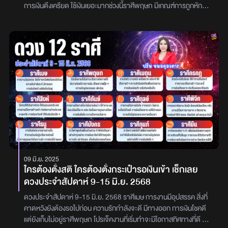
การเงินตึงเครียด ใช้เงินเยอะมากช่วงนี้ราศีพฤษภ มีเกณฑ์การถูกหัก
หลังแทงข้างหลังจากคนรอบข้าง เสียเปรียบคนอื่น หรือ ทะเลาะวิวาทได้
ต้องมีสติให้ดี การงานจะมีโอกาสที่ดีเข้ามา การเงินกำลังจะมีทิศทางที่
ดีแล้วราศีเมถุน ระมัดระวังการมีปากเสียงกับคนในครอบครัว เครือญาติ
หรือสุขภาพผู้ใหญ่ในบ้าน การงานยังมีโอกาสที่ดี มีเกณฑ์มีชื่อเสียง
เพราะความสามารถราศีกรกฎ มีเกณฑ์เครียดกดดันเรื่องการงานมาก
รับผิดชอบงานที่หนักหรือถูกเอาเปรียบ การเงิน เก็บเงินยาก มีเรื่องต้อง
ใช้จ่ายตลอด แต่จะมีโชคลาภเข้ามาบ้างให้ชื่นใจราศีสิงห์ การงานอยู่ใน
ช่วงต้องมีความรอบคอบ ต้องตรวจทานซ้ำ หรือถูกกินแรงเอาเปรียบได้
มีความแบกรับภาระเกี่ยวกับบ้านหรือครอบครัว การเงินจะโชคดี แต่ราย
จ่ายรออยู่เยอะเช่นกัน ความรัก ต้องมีสติ อย่าหลงใหลใครง่ายๆราศี
กันย์ ระวังอุบัติเหตุ หรือการทะเลาะมีปากเสียงกับคนอื่น หรือ มีเกณฑ์ผู้
อื่นทำให้เดือดร้อน ระวังการทะเลาะกับคนรัก การเงินมีความโชคดี มีโชค
ลาภดีราศีตุลย์ ระวังมีปากเสียงกับคนรัก หรือคนรอบข้าง การเงิน
09 มิ.ย. 2025
เหนื่อยหนักใจ ระวังมีคนมาหยิบยืมเงิน ทำให้อึดอัดใจ หรือมีคนเอา
ใครต้องตั้งสติ ใครต้องตั้งกระเป๋ารอเงินเข้า เช็กเลย
เปรียบทางการเงิน การงานต้องปรับตัว หรือระวังตกงานราศีพิจิก ยังคง
ดวงประจำสัปดาห์ 9-15 มิ.ย. 2568
ต้องระวังความเจ็บป่วยหรืออุบัติเหตุอยู่ มีเกณฑ์การงานเปลี่ยนแปลง
โยกย้าย ย้ายแล้วจะดี การเงินต้องใช้จ่ายอย่างมีสติ อย่าลงทุนอะไร
ดวงประจำสัปดาห์ 9-15 มิ.ย. 2568 ราศีเมษ การงานมีอุปสรรค สิ่งที่
เสี่ยงๆเด็ดขาดราศีธนู การเรียนการศึกษาต้องพยายามมากขึ้น มี
คาดหวังยังต้องรอไปก่อน ความรักกำลังจะดี มีทางออก การเงินโชคดี
เกณฑ์การแข่งขัน การประกวด จะมีโอกาสที่ดี ระวังมีเรื่องทะเลาะกับ
แต่ยังเก็บไม่อยู่ราศีพฤษภ โปรเจ็คงานที่เริ่มทำจะมีโอกาสทิศทางที่ดี มี