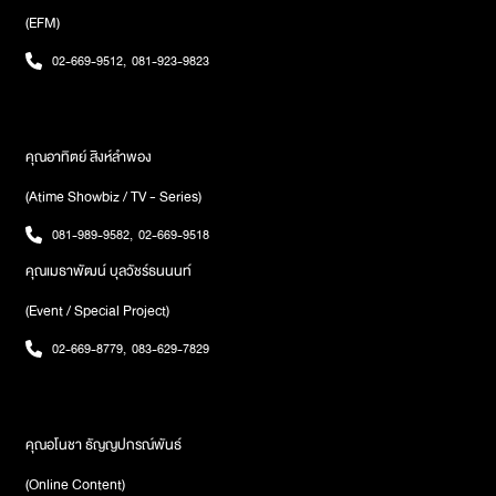
ในช่วงพักร้อน สำหรับคนที่ไม่ได้ลาในช่วงนี้งานที่ทำอาจจะมีปัญหา แต่
(EFM)
หากเป็นงานรับจ้างชั่วคราวจะเป็นผลดีมากกว่าการเงิน อยู่ในจุดที่
กระเป๋าเงินรั่ว มีค่าใช้จ่ายยิปย่อย หรือค่าใช้จ่ายในการเดินทาง แต่ช่วง
02-669-9512
,
081-923-9823
ปลายเดือนจะมีทิศทางการเงินที่ดี แต่ระวังการถูกหลอกถูกโกงความรัก
คนมีคู่ต้องประคับคอง ระวังคำพูดคำจา การห่างเหิน ส่วนคนโสด คนคุย
จะมีท่าทีเปลี่ยนไป ทำให้ไม่สามารถคาดหวังได้ ลัคนาราศีกันย์การงาน
หยิบจับอะไรก็ผิดที่ผิดทาง ท้อแท้ ลำบากใจในเรื่องงาน แต่ช่วงกลาง
คุณอาทิตย์ สิงห์ลำพอง
เดือนปัญหาจะคลี่คลาย อุปสรรคจะหายไป อาจจะได้ย้ายงาน เลื่อน
(Atime Showbiz / TV - Series)
ตำแหน่งการเงิน อยู่ในจุดที่รายจ่ายมากกว่ารายได้ ต้องเสียเงินไปกับ
เรื่องที่ตนเองไม่ได้รับประโยชน์ ระวังการยืมเงิน และการลงทุนร่วมกับผู้
081-989-9582
,
02-669-9518
อื่นความรัก คนมีคู่ อยู่ในจุดมืดบอดมองคนผิด รักคนผิด ระวังการเป็น
คุณเมธาพัฒน์ บุลวัชร์ธนนนท์
มือที่สามโดยไม่รู้ตัว ส่วนคนโสด อย่าพึ่งหาความรักในช่วงเดือนนี้
เพราะจะมีอุปสรรคเข้ามา ลัคนาราศีตุลย์การงาน มีอุปสรรคเยอะ
(Event / Special Project)
อึดอัดใจในที่ทำงาน ระวังคำพูด จะทำให้บรรยายกาศในที่ทำงานไม่ดี
ลักษณะงานจะต้องแข่งขัน พยายามมากขึ้น ถึงคุรจะอยู่ในสายตาผู้ใหญ่
02-669-8779
,
083-629-7829
การเงิน อยู่ในจุดที่เงินน้อยใช้สอยอย่างประหยัด เสียเงินง่าย มีเกณฑ์การ
เดินทางไกลไปต่างประเทศ ต่างจังหวัด หรือเสียเงินจากการลงทุนธุรกิจ
หรือซื้อของใหญ่เข้าบ้านความรัก คนโสด จะได้เจอคู่จากที่ทำงาน ส่วน
คนมีคู่ มีเกณฑ์ที่คู่จะช่วยคุณในเรื่องงานหรือคำปรึกษา ระวังปากเสียง
คุณอโนชา ธัญญปกรณ์พันธ์
ทะเลาะวิวาทจากคำพูด ลัคนาราศีพิจิกการงาน มีความยากลำบากใน
(Online Content)
การทำงาน มีอุปสรรคและศัตรูไม่รู้ตัว แต่ในช่วงกลางเดือนเป็นต้นไป