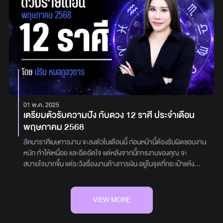
จ่าย ต้องจัดการให้ดี
01 พ.ค. 2025
เตรียมตัวรับความปัง กับดวง 12 ราศี ประจำเดือน
พฤษภาคม 2568
ลัคนาราศีเมษการงาน จะลงตัวในเดือนนี้ ก่อนหน้านี้ต้องรับผิดชอบงาน
หนัก ทำให้เหนื่อย และอึดอัดใจ แต่หลังจากนี้การงานของคุณ จะ
สบายใจมากขึ้น แต่ระวังเรื่องงานค้างการเงิน อยู่ในจุดที่กระเป๋าแห้ง
ตั้งแต่เดือนที่ผ่านมา มีค่าใช้จ่ายยิปย่อย ทำให้เก็บเงินไม่อยู่ แต่ครึ่งเดือน
หลังจะมีโอกาสในการหาเงินเข้ามา แต่ราศีนี้ห้ามลงทุนร่วมกับใคร เพราะ
มีเกณฑ์ถูกโกงความรัก ระวังเรื่องมือที่สาม หรือคนหลอกลวงที่จะเข้ามา
VIEW MORE
ในความสัมพันธ์ ทำให้คุณหลงไหล คุณจะมีความสัมพันธ์ที่รวดเร็วใน
ช่วงนี้ ต้องตั้งสติในดีในเดือนนี้ ลัคนาราศีพฤษภการงาน มีโอกาสได้