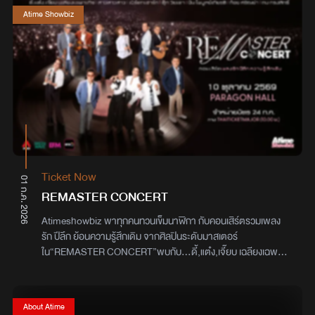
องค์กรสื่อสารมวลชนชั้นนำโดยวันนี้ได้มาเยี่ยมชมเบื้องหลังการจัด
เก็บครบทุกความสุข และความประทับใจ ได้เก็บกลับบ้านไปแบบเต็มอิ่ม
Atime Showbiz
รายการวิทยุของ ATIME ห้องปฏิบัติการบันทึกเสียงของสตูดิโอ
ATIME พร้อมฟังข้อมูลกระบวนการผลิตรายการวิทยุ เรียนรู้เบื้อง
หลังการถ่ายทำวิดีโอ รวมถึงเทคนิคการเล่าเรื่อง (Storytelling) เพื่อ
ให้ได้คอนเทนต์ที่เข้าถึงใจคนดูจากทีมงานเบื้องหลังมืออาชีพ โดยมี ดี
เจแนน รชาดา จึงวัฒนกิจ จาก EFM94 และดีเจพียู ภูริพรรธน์ จิระ
เมธาพร จาก GREENWAVE 106.5 FM ให้การต้อนรับอย่าง
อบอุ่น ณ สตูดิโอ ATIME ชั้น 38 อาคารจีเอ็มเอ็ม แกรมมี่ เพลส
Ticket Now
01 ก.ค. 2026
REMASTER CONCERT
Atimeshowbiz พาทุกคนทวนเข็มนาฬิกา กับคอนเสิร์ตรวมเพลง
รัก ปีลึก ย้อนความรู้สึกเดิม จากศิลปินระดับมาสเตอร์
ใน“REMASTER CONCERT”พบกับ…ดี้,แต๋ง,เจี๊ยบ เฉลียงเฉพาะ
กิจ : ศิลปินกลุ่มตัวโน้ตอารมณ์ดี ฟังแล้วต้องยิ้มละไม เปลี่ยนถ้อยคำ
ธรรมดาให้แฝงไปด้วยปรัชญาชวนคิดตามสาวสาวสาว : เกิร์ลกรุ๊ป
วงแรกของประเทศ ความสดใสชุ่มชื้นหัวใจ จุดเริ่มต้นของตำนานเพ
About Atime
ลงป๊อปขึ้นหึ้งของเมืองไทยเบิร์ดกะฮาร์ท : DUO เสียงอบอุ่นทรงเสน่ห์