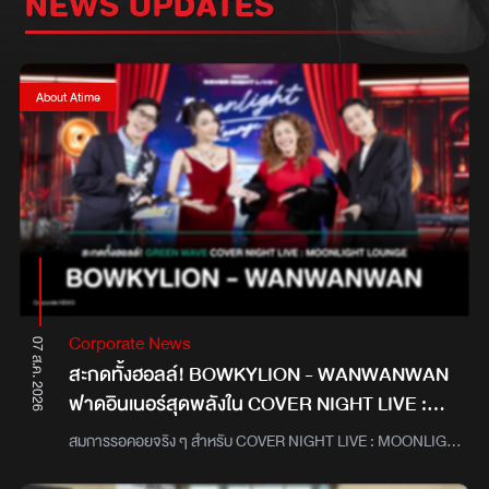
NEWS UPDATES
About Atime
Corporate News
07 ส.ค. 2026
สะกดทั้งฮอลล์! BOWKYLION - WANWANWAN
ฟาดอินเนอร์สุดพลังใน COVER NIGHT LIVE :
MOONLIGHT LOUNGE
สมการรอคอยจริง ๆ สำหรับ COVER NIGHT LIVE : MOONLIGHT
LOUNGE ฟรีคอนเสิร์ตระดับพรีเมียมจาก กรีนเวฟ 106.5 เอฟเอ็ม