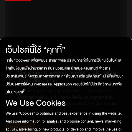
ผู้พาความโรแมนติกเดินทางข้ามกาลเวลามาจนถึงปัจจุบันตุ๊ก วิยะ
ดา : DIVA เสียงหวานมากความสามารถ เอาอยู่ทุกเวที การันตีตัว
แม่แห่งความสนุกปั่น ไพบูลย์เกียรติ : สุภาพบุรุษเสียงนุ่ม เจ้าของ
เพลงรักที่อยู่ในความทรงจำของใครหลายคนก้อย ศรัณย่า : ศิลปิน
หญิงเสียงหวานใส ผู้ส่งผ่านความรักและความคิดถึงจากวันวาน
ผ่านเสียงร้องและบทเพลงกบ ทรงสิทธิ์ : Divo ผู้มีเสียงร้องที่เป็น
เอกลักษณ์ เจ้าของเพลงรักที่ยังคงดังชัดในความทรงจำแล้วมาทวน
เว็บไซต์นี้ใช้ “คุกกี้”
เข็มนาฬิกา กับเพลงรักระดับมาสเตอร์พีซพร้อมกันวันเสาร์ที่ 10
ตุลาคม 2569 ที่ PARAGON HALLราคาบัตร : 4,500 / 4,000 /
เราใช้ “Cookies” เพื่อเพิ่มประสิทธิภาพและประสบการที่ดีในการใช้งานเว็บไซต์ และ
Corporate News
3,500 / 3,000 / 2,500 / 2000จำหน่ายบัตร 24 กรกฏาคม เวลา
29 มิ.ย. 2026
จัดเก็บข้อมูลเพื่อนำมาวิเคราะห์ประมวลผลและนำเสนอ คอนเทนต์ ข่าวสาร
10.00 น ทาง ThaiticketmajorLink ซื้อบัตร :
Gen Z ยกนิ้ว! 'พุธทอล์ค พุธทัวร์' คุยได้ทุกเรื่อง
ประชาสัมพันธ์ กิจกรรมทางการตลาด การโฆษณา หรือ ผลิตภัณฑ์ใหม่ เพื่อพัฒนา
https://bit.ly/Remasterconcert
เคลียร์ได้ทุกคำถาม
ปรับปรุงการใช้งาน Website และ Application ของบริษัทให้มีประสิทธิภาพมากขึ้น
ตอกย้ำความฮอต! กับรายการทอล์คที่สร้างไวรัลจากลีลาตอบ
นโยบายคุกกี้
คำถามสุดโดนใจของ 3 ดีเจไอดอล ดีเจต้นหอม ศกุลตลา เทียน
We Use Cookies
ไพโรจน์, ดีเจเผือก พงศธร จงวิลาส และไตเติ้ล-กิตติภัค ทองอ่วม
จากรายการ พุธทอล์ค พุธโทร ทาง EFM 94 ที่ครองใจคนทุกรุ่น
We use “Cookies” to optimize and best experience in using the website.
และวัยรุ่น Gen Z จนต่อยอดความฮิตจากสตูดิโอสู่เวทีจริงกับ "พุธ
And store information for analyst and propose content, news, marketing
ทอล์ค พุธทัวร์" ต่อเนื่องเป็นปีที่ 2 เปิดพื้นที่ปลอดภัยให้วัยมัธยม
Atime Showbiz
activity, advertising, or new products for develop and improve the use of
ถามทุกเรื่องแบบสด ๆปีนี้ทั้งไปบุกถึง 3 โรงเรียนมัธยมชื่อดัง เริ่มที่