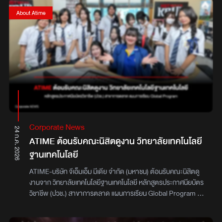
แห่งบ้าน ATIME ที่ครั้งนี้ชวนสองพี่น้องคุณภาพ BOWKYLION และ
WANWANWAN มาขึ้นเวทีประชันกันแบบเต็มอิ่ม ณ โรงละครอักษรา
About Atime
คิง เพาเวอร์ แค่เปิดเวทีมาก็สะกดทุกสายตาด้วยลุคสีแดงเพลิงมาใน
เพลง วิงวอน และ ของปลอม ที่ทั้งคู่โชว์อินเนอร์ออกมาจนกินกันไม่ลง
ก่อนต่อให้ BOWKYLION เริ่มประเดิมก่อนกับเพลย์ลิสต์ที่ตั้งใจเลือก
เอง เพราะอยากให้คอนเสิร์ตครั้งนี้เป็นเหมือนไดอารี่ที่บันทึกความทรง
จำการเติบโตของสองพี่น้อง ไม่ว่าจะเป็น องศาเดียว, Miss Call และ
รักเท่าไหร่ก็ยังไม่พอ ที่แฟนๆต่างร้องตามกันสนั่นฮอลล์ก่อนถึงคิวของ
WANWANWAN ที่เลือก กอด มาเปิดโชว์เป็นเพลงแรก พร้อมเผยว่า
เป็นเพลงที่มีความหมายกับชีวิต เพราะทำให้นึกถึงคุณแม่ที่จากไปจน
เจ้าตัวร้องไปน้ำตาซึมไป ทำเอาคนดูซาบซึ้งและส่งกำลังใจกลับไปทั้ง
ฮอลล์ก่อนเร่งอารมณ์ต่อด้วย ไม่มีเธอ ที่ปลุกบรรยากาศให้ร้อนแรงขึ้น
Corporate News
ทันทีจากนั้น BOWKYLION กลับมาปล่อยของต่อกับเพลงโปรดอีก
24 ก.ค. 2026
ATIME ต้อนรับคณะนิสิตดูงาน วิทยาลัยเทคโนโลยี
เพียบทั้ง อย่าทำอย่างนี้ไม่ว่ากับใคร และ ผิดไหม ก่อนถึงไฮไลต์ที่หลาย
คนรอคอยกับ นาฬิกาทราย เวอร์ชั่นสดที่พลังเสียงคือทำเอาทุกคนขน
ฐานเทคโนโลยี
ลุกสุดๆ สมมงตัวจริง ก่อนส่งเวทีให้ WANWANWAN อีกครั้ง กับ
ATIME-บริษัท จีเอ็มเอ็ม มีเดีย จำกัด (มหาชน) ต้อนรับคณะนิสิตดู
เพลงที่เจ้าตัวบอกว่าอยากร้องมานานอย่าง อเวจี, ทิ้งรักลงแม่น้ำ และ
งานจาก วิทยาลัยเทคโนโลยีฐานเทคโนโลยี หลักสูตรประกาศนียบัตร
เหนื่อยไหมหัวใจปิดจบด้วยเพลง ความเดิมตอนที่แล้ว ในเวอร์ชั่นดูเอท
วิชาชีพ (ปวช.) สาขาการตลาด แผนการเรียน Global Program ที่
ของพี่น้องที่ทั้งอบอุ่น ทรงพลัง และเต็มไปด้วยเคมีที่ลงตัว เป็นอีกหนึ่ง
ขอความอนุเคราะห์เข้ามาศึกษาดูงาน เพื่อได้รับความรู้เสริมภาค
เวอร์ชันคัฟเวอร์ที่หาฟังจากที่ไหนไม่ได้ นอกจากเวที COVER NIGHT
ทฤษฎีผ่านการดูงานและรับฟังการถ่ายทอดประสบการณ์จาก
LIVE เท่านั้น เรียกว่าเป็นอีกหนึ่งค่ำคืนที่ Green Wave ตั้งใจให้ทุกคนได้