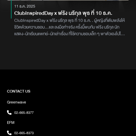
11 ธ.ค. 2025
ClubInspiredDay x ฟรัง นรีกุล พุธ ที่ 10 ธ.ค.
ClubInspiredDay x ฟรัง นรีกุล พุธ ที่ 10 ธ.ค. . ผู้หญิงที่เติมพลังให้
ชีวิตด้วยความชอบ…และลงมือทำจริง ครั้งนี้พบกับ ฟรัง นรีกุล นัก
แสดง–นักเรียนแพทย์–นักเล่าเรื่อง ที่ใช้ความชอบเล็ก ๆ พาตัวเองไปไกล
กว่าที่คิด จากเด็กสาวที่ชอบเรียนรู้ทุกอย่างรอบตัว…สู่ผู้หญิงยุคใหม่ที่
บาลานซ์ชีวิต เรียน–งาน–ธุรกิจ–หัวใจ ได้อย่างงดงามในแบบของเธอเอง
. ฟังพร้อมกันในคลับแห่งแรงบันดาลใจ พุธนี้ 3 ทุ่ม - 4 ทุ่ม ทาง
GreenWave 106.5 FM กับ ดีเจเป้ และ ดีเจแคน . เพราะที่ Club นี้ ทุก
Story จะมีความหมาย ให้คุณ “Inspired ทุก Moment” .
#ClubInspiredDay #GreenWave1065 #GreenWave #ฟรังนรี
กุล #FrungNarikun #แรงบันดาลใจชีวิต #ดีเจเป้ #ดีเจแคน
#InspiredทุกMoment
CONTACT US
Greenwave
02-665-8377
EFM
02-665-8373