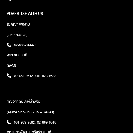
ADVERTISE WITH US
อังคณา พองาม
(Greenwave)
02-669-9444-7
จุฑา วนศานติ
(EFM)
02-669-9512
,
081-923-9823
คุณอาทิตย์ สิงห์ลำพอง
(Atime Showbiz / TV - Series)
081-989-9582
,
02-669-9518
คุณเมธาพัฒน์ บุลวัชร์ธนนนท์