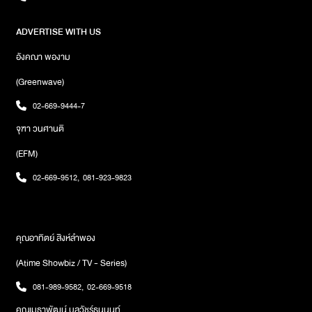
ADVERTISE WITH US
อังคณา พองาม
(Greenwave)
02-669-9444-7
จุฑา วนศานติ
(EFM)
02-669-9512
,
081-923-9823
คุณอาทิตย์ สิงห์ลำพอง
(Atime Showbiz / TV - Series)
081-989-9582
,
02-669-9518
คุณเมธาพัฒน์ บุลวัชร์ธนนนท์