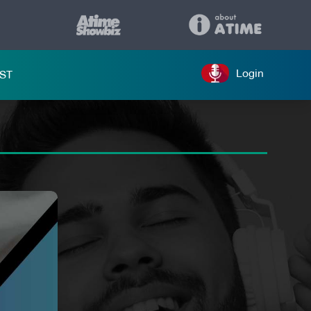
Login
ST