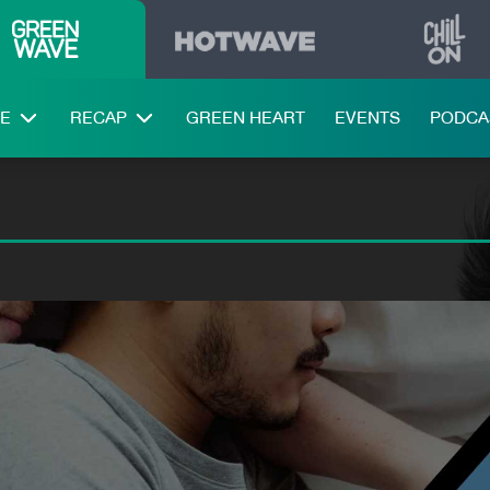
LE
RECAP
GREEN HEART
EVENTS
PODCA