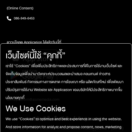
(Online Content)
086-949-6453
ดาวน์โหลด Application ได้แล้ววันนี้ที่
เว็บไซต์นี้ใช้ “คุกกี้”
เราใช้ “Cookies” เพื่อเพิ่มประสิทธิภาพและประสบการที่ดีในการใช้งานเว็บไซต์ และ
จัดเก็บข้อมูลเพื่อนำมาวิเคราะห์ประมวลผลและนำเสนอ คอนเทนต์ ข่าวสาร
ประชาสัมพันธ์ กิจกรรมทางการตลาด การโฆษณา หรือ ผลิตภัณฑ์ใหม่ เพื่อพัฒนา
ติดต่อสอบถาม / แจ้งปัญหาการใช้งาน
ปรับปรุงการใช้งาน Website และ Application ของบริษัทให้มีประสิทธิภาพมากขึ้น
นโยบายคุกกี้
atimeplatform@atimemedia.com
We Use Cookies
บริษัท จีเอ็มเอ็ม มีเดีย จำกัด (มหาชน)
We use “Cookies” to optimize and best experience in using the website.
And store information for analyst and propose content, news, marketing
เลขที่ 50 อาคาร จีเอ็มเอ็ม แกรมมี่ เพลส ถนนสุขุมวิท21 (อโศก)