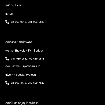
จุฑา วนศานติ
(EFM)
02-669-9512
,
081-923-9823
คุณอาทิตย์ สิงห์ลำพอง
(Atime Showbiz / TV - Series)
081-989-9582
,
02-669-9518
คุณเมธาพัฒน์ บุลวัชร์ธนนนท์
(Event / Special Project)
02-669-8779
,
083-629-7829
คุณอโนชา ธัญญปกรณ์พันธ์