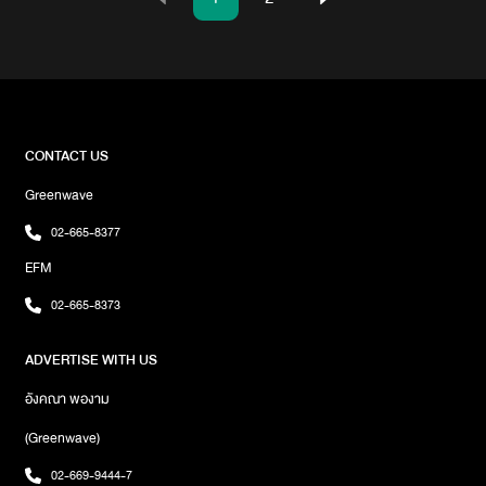
CONTACT US
Greenwave
02-665-8377
EFM
02-665-8373
ADVERTISE WITH US
อังคณา พองาม
(Greenwave)
02-669-9444-7