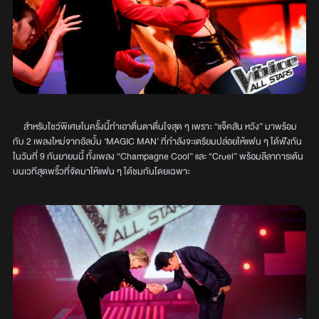
สำหรับโชว์พิเศษในครั้งนี้ทำเอาตื่นตาตื่นใจสุด ๆ เพราะ “แจ็คสัน หวัง” มาพร้อม
กับ 2 เพลงใหม่จากอัลบั้ม ‘MAGIC MAN’ ที่กำลังจะเตรียมปล่อยให้แฟน ๆ ได้ฟังกัน
ในวันที่ 9 กันยายนนี้ ทั้งเพลง “Champagne Cool” และ “Cruel” พร้อมลีลาการเต้น
บนเวทีสุดพริ้วที่จัดมาให้แฟน ๆ ได้ชมกันโดยเฉพาะ