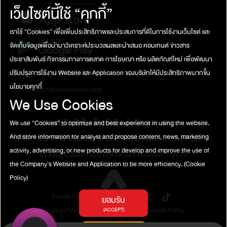
เว็บไซต์นี้ใช้ “คุกกี้”
เราใช้ “Cookies” เพื่อเพิ่มประสิทธิภาพและประสบการที่ดีในการใช้งานเว็บไซต์ และ
จัดเก็บข้อมูลเพื่อนำมาวิเคราะห์ประมวลผลและนำเสนอ คอนเทนต์ ข่าวสาร
ประชาสัมพันธ์ กิจกรรมทางการตลาด การโฆษณา หรือ ผลิตภัณฑ์ใหม่ เพื่อพัฒนา
ติดต่อสอบถาม / แจ้งปัญหาการใช้งาน
ปรับปรุงการใช้งาน Website และ Application ของบริษัทให้มีประสิทธิภาพมากขึ้น
นโยบายคุกกี้
atimeplatform@atimemedia.com
We Use Cookies
บริษัท จีเอ็มเอ็ม มีเดีย จำกัด (มหาชน)
We use “Cookies” to optimize and best experience in using the website.
And store information for analyst and propose content, news, marketing
เลขที่ 50 อาคาร จีเอ็มเอ็ม แกรมมี่ เพลส ถนนสุขุมวิท21 (อโศก)
activity, advertising, or new products for develop and improve the use of
แขวงคลองเตยเหนือ เขตวัฒนา กรุงเทพ 10110
the Company's Website and Application to be more efficiency.
(Cookie
Policy)
Follow Us
ยอมรับ
Privacy Policy
Terms of Service
Cookie Policy
(ACCEPT)