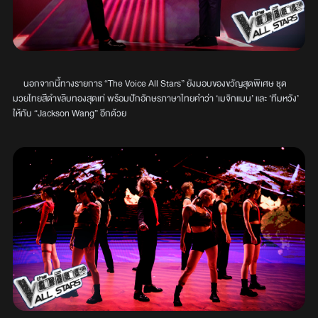
นอกจากนี้ทางรายการ “The Voice All Stars” ยังมอบของขวัญสุดพิเศษ ชุด
มวยไทยสีดำขลิบทองสุดเท่ พร้อมปักอักษรภาษาไทยคำว่า ‘เมจิกแมน’ และ ‘ทีมหวัง’
ให้กับ “Jackson Wang” อีกด้วย