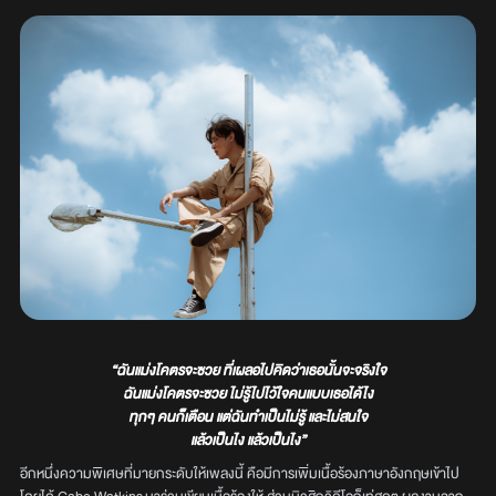
“ฉันแม่งโคตรจะซวย ที่เผลอไปคิดว่าเธอนั้นจะจริงใจ
ฉันแม่งโคตรจะซวย ไม่รู้ไปไว้ใจคนแบบเธอได้ไง
ทุกๆ คนก็เตือน แต่ฉันทำเป็นไม่รู้ และไม่สนใจ
แล้วเป็นไง แล้วเป็นไง”
อีกหนึ่งความพิเศษที่มายกระดับให้เพลงนี้ คือมีการเพิ่มเนื้อร้องภาษาอังกฤษเข้าไป