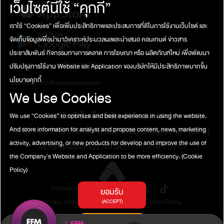
เว็บไซต์นี้ใช้ “คุกกี้”
เราใช้ “Cookies” เพื่อเพิ่มประสิทธิภาพและประสบการที่ดีในการใช้งานเว็บไซต์ และ
จัดเก็บข้อมูลเพื่อนำมาวิเคราะห์ประมวลผลและนำเสนอ คอนเทนต์ ข่าวสาร
ประชาสัมพันธ์ กิจกรรมทางการตลาด การโฆษณา หรือ ผลิตภัณฑ์ใหม่ เพื่อพัฒนา
ติดต่อสอบถาม / แจ้งปัญหาการใช้งาน
ปรับปรุงการใช้งาน Website และ Application ของบริษัทให้มีประสิทธิภาพมากขึ้น
นโยบายคุกกี้
atimeplatform@atimemedia.com
We Use Cookies
บริษัท จีเอ็มเอ็ม มีเดีย จำกัด (มหาชน)
We use “Cookies” to optimize and best experience in using the website.
And store information for analyst and propose content, news, marketing
เลขที่ 50 อาคาร จีเอ็มเอ็ม แกรมมี่ เพลส ถนนสุขุมวิท21 (อโศก)
activity, advertising, or new products for develop and improve the use of
แขวงคลองเตยเหนือ เขตวัฒนา กรุงเทพ 10110
the Company's Website and Application to be more efficiency.
(Cookie
Policy)
Follow Us
ยอมรับ
Privacy Policy
Terms of Service
Cookie Policy
(ACCEPT)
การตั้งค่าคุกกี้
♪
EFM