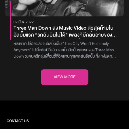
เพลงที่เป็นเนื้อหาออกไปทางประชดชีวิตความรักนิดหน่อย เป็นอารมณ์
ว่าถ้าอีกฝ่ายเขาไม่รับรักเราก็คงต้องโยนทิ้งไป เพลงนี้เป็น
แนวAlternativeผสมผสานกับOld School Rockและใส่ความขี้เล่นของ
02 มี.ค. 2022
วงลงไปในเพลงให้เพลงมีความกวนหน่อยๆ จะได้เป็นสีสันอะไรที่แปลก
Three Man Down ส่ง Music Video ตัวสุดท้ายใน
ใหม่จากOnly Mondayที่ทุกคนไม่เคยฟัง สุดท้ายนี้ก็ขอฝากเพลง ทิ้งไป
อัลบั้มแรก “รถฉันบินไม่ได้” เพลงที่มีกลิ่นอายของ
ด้วยนะครับ” ธีร์Only Monday สามารถเข้าไปติดตามฟังและชม
ดนตรี 80’s และซาวด์ใหม่ๆ แบบที่ไม่เคยทำมาก่อน
Music Video เพลง “ทิ้งไป” จาก Only Monday ได้แล้ววันนี้บน
หลังจากปล่อยผลงานอัลบั้มเต็ม “This City Won't Be Lonely
YouTube : GeneLab และทุก Music Streamingภาพ : GeneLab
Anymore” ไปเมื่อต้นปีที่แล้ว และเป็นอัลบั้มชุดแรกของ Three Man
Down วงดนตรีกลุ่มเพื่อนซี้ที่ฮิตแทบทุกเพลงในอัลบั้ม ทั้ง “ฝนตก
ไหม”, “เดาไม่เก่ง”, “ฝันถึงแฟนเก่า”, “ถ้าเธอรักฉันจริง”, “คุยคนเดียว
เก่ง” และอีกหลากหลายเพลง วันนี้เดินทางมาถึงเพลงสุดท้าย “รถฉันบิน
ไม่ได้” เพลงเร็วที่วงเลือกเอามาทำเป็น MV ส่งท้ายอัลบั้มแรกที่อัดแน่นไป
VIEW MORE
ด้วยความพิเศษมากมาย โดยมิวสิกวิดีโอเล่าเรื่องความเชื่อเกี่ยวความ
ทรงจำดีๆ ที่มักจะย้อนมาเวลาเรานั่งรถ เหตุผลคงเป็นแบบนั้นเพราะว่า
เมื่อก่อนเคยมีคนนั่งอยู่ข้างๆ ได้ร่วมทางไปด้วยกัน แต่วันนี้ไม่มีคนๆ นั้น
แล้ว ถ้าเป็นไปได้ก็อยากจะขอให้รถคันนี้ช่วยพาเราไปเจอเธออีกสักครั้ง
ซึ่งความพิเศษของเพลงนี้ คือ การนำกลิ่นอายของดนตรียุค 80’s ผสม
ซาวด์ดนตรีใหม่ๆ เข้าไว้ด้วยกัน ซึ่งเป็นการผสมผสานในแบบที่วงไม่เคย
ทำมาก่อน บวกกับเนื้อร้องที่แหวกแนว และโซโล่กีต้าร์สุดจัดจ้าน จน
CONTACT US
ทำให้เพลง “รถฉันบินไม่ได้” ออกมาเป็นโทนสีใหม่อีกสีหนึ่งของอัลบั้มที่