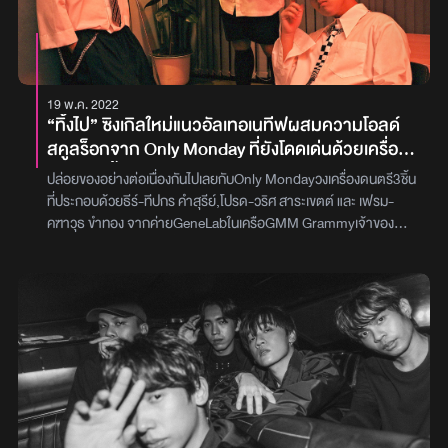
จนกลายเป็นความปั่นป่วนสุดขั้ว โดยมีผู้กำกับชื่อดัง ต้อง เต มาร่วม
เข้าไป เสียงกังวานเบาๆ แต่สามารถปลุกจิตใต้สำนึกได้มันสุดยอดมาก
ปรากฏตัว เติมสีสันและอารมณ์ขันให้เรื่องราวเข้มข้นยิ่งกว่าเดิมการร่วม
เลยนะ ผมเลยลองวางให้มันวนอยู่ในเพลงแต่ละช่วง เพื่อทำให้เราเหมือน
งานครั้งนี้คือการผสานพลังดนตรีข้ามเจเนอเรชัน ที่ทั้งสดใหม่และเต็มไป
ตกอยู่ในภวังค์ระลึกอดีตได้”เชามือกีตาร์กล่าวเสริมถึงการสร้างสรรค์
ด้วยเสน่ห์ของแต่ละยุค Only Monday และ ปั๊บ POTATO ได้สร้างสรรค์
กลิ่นอายดนตรีให้พิเศษยิ่งขึ้นติดตามปรากฏการณ์ ‘ลั่นทม’
บทเพลงที่ทั้งแปลกใหม่และคุ้นเคยในคราวเดียวกัน แฟนเพลงสามารถรับ
19 พ.ค. 2022
ของCOCKTAILพร้อมรับฟังซิงเกิลพิเศษประกอบซีรีส์ ‘หอมกลิ่นความ
ชมมิวสิกวิดีโอ ยอมอยู่แล้ว ได้แล้ววันนี้ทาง YouTube : GeneLabภาพ
“ทิ้งไป” ซิงเกิลใหม่แนวอัลเทอเนทีฟผสมความโอลด์
รัก’ทางYouTube: GeneLabและทุกช่องทาง Music Streamingภาพ
: GeneLab
สคูลร็อกจาก Only Monday ที่ยังโดดเด่นด้วยเครื่อง
: GeneLab
ดนตรี 3 ชิ้น
ปล่อยของอย่างต่อเนื่องกันไปเลยกับOnly Mondayวงเครื่องดนตรี3ชิ้น
ที่ประกอบด้วยธีร์-ทีปกร คำสุรีย์,โปรด-วริศ สาระเขตต์ และ เฟรม-
คฑาวุธ ขำทอง จากค่ายGeneLabในเครือGMM Grammyเจ้าของ
เพลงฮิต “ได้แต่นึกถึง” ที่กวาดยอดวิวปัจจุบันสูงถึง47ล้านวิว และ “ไม่
คิดจะลืม” ที่กำลังทะยานผ่านล้านวิวไปแล้ว ล่าสุด3หนุ่มได้ปล่อยซิงเกิล
ใหม่ “ทิ้งไป” ออกมา ตอกย้ำตัวตนและฝีไม้ลายมือทางดนตรีของพวก
เขาอีกครั้งกับดนตรีแนวอัลเทอเนทีฟผสมโอลด์สคูลร็อก กวนๆชวนโยก
ที่มีเนื้อหาเข้าทางกับความสัมพันธ์ของคนยุคนี้โดยพูดถึงการแอบชอบ
คนคนหนึ่งมานาน ได้ใกล้ชิดกันและดูเหมือนจะไปกันได้ดีจนกระทั่งเขาคน
นั้นมาบอกว่าดีแล้วที่เราเป็นแค่เพื่อน เพราะในใจของเขามีอีกคนอยู่เต็ม
หัวใจเลยเกิดคำถามขึ้นมาว่าอีกคนนั้นคือใคร?และเราไม่ดีตรงไหนเธอถึง
ไม่เลือก? “เพลง ทิ้งไป ซิงเกิลที่4ของพวกเราOnly Mondayเพลงนี้ผม
แต่งไว้ตั้งแต่เมื่อ2ปีที่แล้ว โดยตอนนั้นมีไอเดียกับทางวงว่า อยากได้สัก