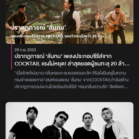
29 ก.ย. 2023
ปรากฏการณ์ ‘ลั่นทม’ เพลงประกอบซีรีส์จาก
COCKTAIL แรงไม่หยุด! ล่าสุดยอดผู้ชมทะลุ 20 ล้าน
แล้ว
“เมื่อรักแท้เบ่งบาน กลิ่นหอมจะอบอวลชวนระลึก จีรังยั่งยืนอยู่ในความ
ทรงจำตลอดกาล”เสน่ห์ของเพลง ‘ลั่นทม’ จากCOCKTAILกำลังสร้าง
ปรากฏการณ์เบ่งบานไปพร้อมกับซีรีส์ ‘หอมกลิ่นความรัก’ ฮิตติดเท
รนด์ในเวลาอันรวดเร็วตั้งแต่ยอดวิวในYouTubeที่แตะระดับมากกว่า
20 ล้านวิว ภายใน 1 เดือนจนไต่อันดับ1OnTrending for
MusicในYouTube,การทะยานขึ้นสู่Top 5ของBillboard Charts
Thailandไปจนถึงถูกหยิบแผ่นเสียงมาทำคอนเทนต์ในTikTokกว่าแสน
วิดีโอจนสร้างกระแสแฮชแท็ก#ลั่นทม ถล่มทลายถึงกว่า 32 ล้านวิว
สำหรับ ‘ลั่นทม’ เป็นเพลงประกอบซีรีส์ ‘หอมกลิ่นความรัก’ ฝีมือการ
สร้างสรรค์ของCOCKTAILที่เต็มไปด้วยเสน่ห์มากมาย ตั้งแต่การผสม