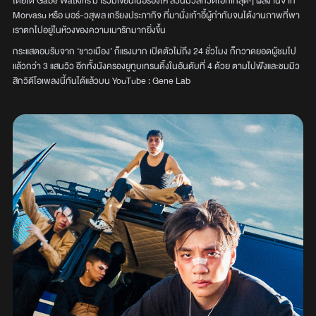
โดยได้ Gabe Watkins มาร่วมเขียนเนื้อร้องให้ ส่วนมิวสิกวิดีโอก็เท่สุดๆ ผลงานจาก
Morvasu หรือ มอร์-วสุพล เกรียงประภากิจ ที่มานั่งเก้าอี้ผู้กำกับจนได้งานภาพที่พา
เราตกไปอยู่ในห้วงของความเมารักมากยิ่งขึ้น
กระแสตอบรับจาก ‘ชาวเมือง’ ก็แรงมาก เปิดตัวไม่ถึง 24 ชั่วโมง ก็กวาดยอดผู้ชมไป
แล้วกว่า 3 แสนวิว อีกทั้งนังครองยูทูบเทรนดิ้งในอันดับที่ 4 ด้วย ตามไปฟังและชมมิว
สิกวิดีโอเพลงนี้กันได้แล้วบน YouTube : Gene Lab