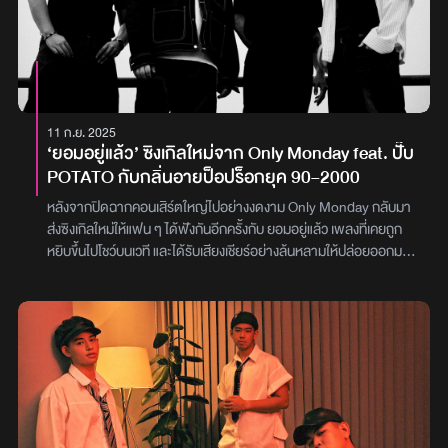
ผสานดนตรีสมัยใหม่บรรเลงร่วมกับวงออร์เคสตรา จนทำให้เกิดความ
คลาสสิกร่วมสมัยน่าหลงใหล ไปจนถึงการหยิบสัญลักษณ์ในเรื่อง ต่อย
อดสู่การสร้างสรรค์เพลงเพื่อสื่อสารแก่นแท้ได้อย่างไพเราะกินใจ“ต้น
ลั่นทมเป็นเสมือนสัญลักษณ์สำคัญของเรื่องที่เราเห็นได้บ่อยมากตอนดูซี
รีส์ครับ ความจริงดอกไม้เคยถูกเอามาเล่าถึงความรักในหลายแง่มุมมาก
มันไม่ใช่เรื่องใหม่ แต่เราจะทำยังไงให้มันมีเสน่ห์แตกต่าง จนสุดท้ายเราได้
11 ก.ย. 2025
คำถามนี้ขึ้นมาว่า ถ้าดอกลั่นทมว่าหอมนาน ความรักของฉันจะหอมได้
‘ยอมอยู่แล้ว’ ซิงเกิลใหม่จาก Only Monday feat. ปั๊บ
นานเท่าไร”โอมนักร้องนำวงCOCKTAILกล่าวถึงการหยิบหัวใจสำคัญ
POTATO กับกลิ่นอายป็อปร็อกยุค 90–2000
ของเรื่องมาถ่ายทอดเป็นบทเพลง ซึ่งนอกจากดอกลั่นทมจะสื่อสารถึง
รูปลักษณ์ที่เหี่ยวเฉาร่วงโรยไม่จีรังแล้ว ในขณะเดียวกันก็ถูกตีความถึง
หลังจากปิดฉากคอนเสิร์ตใหญ่ไปอย่างงดงาม Only Monday กลับมา
กลิ่นหอมที่สามารถอบอวลยาวนานอย่างนิรันดร์ได้ด้วยเช่นกันนอกจาก
ส่งซิงเกิลใหม่ให้แฟน ๆ ได้ฟังกันอีกครั้งกับ ยอมอยู่แล้ว เพลงที่เคยถูก
เนื้อร้องที่บรรจงคัดสรรคำสวยเปี่ยมความหมายมาร้อยเรียงให้ไพเราะ
หยิบขึ้นไปโชว์บนเวที และได้รับเสียงเชียร์อย่างล้นหลามให้ปล่อยออกมา
ทรงคุณค่าดั่งบทกวี รวมถึงสะท้อนกลิ่นอายละครแนวพีเรียดได้อย่าง
อย่างเป็นทางการ ความพิเศษของเพลงนี้อยู่ที่การได้ร่วมงานกับรุ่นพี่
ยอดเยี่ยมพร้อมกันแล้ว อีกหนึ่งสิ่งที่ได้รับการยกย่องและพูดถึงกันเป็น
ร่วมบ้าน GMM Music อย่าง ปั๊บ POTATO ถ่ายทอดซาวด์ป็อปร็อกที่
อย่างมากก็คือการเติมแต่งกลิ่นอายจรุงใจผ่านการสอดแทรกดนตรี
หวนให้นึกถึงบรรยากาศดนตรียุค 90–2000 อย่างลงตัวเนื้อหาใน ยอม
บำบัด หรือ Music Therapyผสานเข้าไปซึ่งเป็นเสียงตีขันทิเบต หรือ
อยู่แล้ว ว่าด้วยความรักที่แม้รู้ว่าต้องเจ็บ แต่ก็ยังเลือกจะยอมด้วยความ
Singing Bowlอันแผ่วเบา แต่สามารถสะท้อนดังก้องกังวานยาวนานใน
เต็มใจ ถ่ายทอดอย่างเข้มข้นตามสไตล์หัวจ่ายเพลงเศร้า และเมื่อเสียง
จิตใจ แล้วเทคนิคนี้ยังสามารถสร้างมิติเสียงสื่อสารถึงการระลึกชาติภพ
ร้องของ ปั๊บ เข้ามาเติมเต็ม ก็ยิ่งพาให้ผู้ฟังหวนคิดถึงความทรงจำในวัน
เพื่อสะท้อนแก่นของเรื่องได้อย่างดีเยี่ยมจนน่าประหลาดใจทีเดียว“พอ
วานของวัยรุ่นยุคนั้นได้ชัดเจนยิ่งขึ้นนอกจากดนตรีที่หนักแน่น มิวสิก
เข้าใจธีมเรื่องและได้เห็นเนื้อร้อง ผมก็นึกถึงพวกดนตรีบำบัดเลยครับ ผม
วิดีโอยังถ่ายทอดเรื่องราวความรักวุ่น ๆ ของชายหนุ่มที่ยอมจนเกินต้าน
ว่ามันน่าจะเข้ากันแล้วก็สื่อสารเรื่องนี้ได้ดี ก็เลยลองเอาซาวด์นี้ผสม