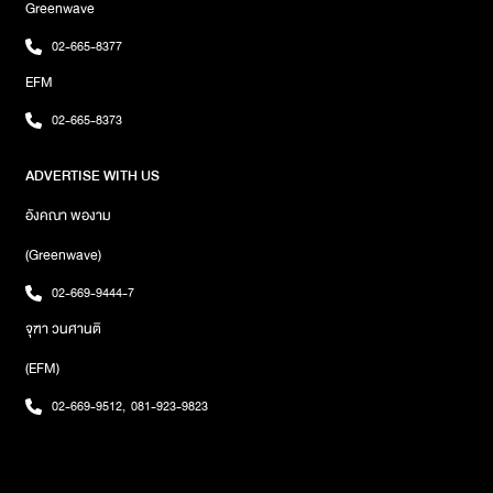
Greenwave
โดนใจติดหูแฟนเพลง พร้อมมิวสิกวิดีโอที่ทำให้เราจะได้เห็น 5 หนุ่มในลุค
เท่ๆ ยิ่งฟังตอนขับรถไปด้วยยิ่งฟิน งานนี้ Three Man Down ฝากบอก
02-665-8377
แฟนเพลงทุกคนด้วยว่า “พบกันใหม่อีกครั้งในอัลบั้มหน้าไม่นานเกินรอ
EFM
ยังไงก็ฝากติดตามผลงานต่อๆ ไปกันด้วยนะครับ”ภาพ : GeneLab
02-665-8373
ADVERTISE WITH US
อังคณา พองาม
(Greenwave)
02-669-9444-7
จุฑา วนศานติ
(EFM)
02-669-9512
,
081-923-9823