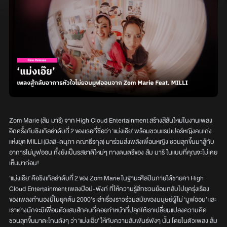
Zom Marie (ส้ม มารี) จาก High Cloud Entertainment สร้างสีสันใหม่ในงานเพลง
อีกครั้งกับซิงเกิลลำดับที่ 2 ของเธอที่ชื่อว่า ‘แม่งเอ๊ย’ พร้อมชวนแรปเปอร์หญิงคนเก่ง
แห่งยุค MILLI (มิลลิ-ดนุภา คณาธีรกุล) มาร่วมส่งพลังเพื่อนหญิง ชวนลุกขึ้นมาสู้กับ
อาการไม่มูฟออน ทั้งยังเป็นรสชาติใหม่ๆ ทางดนตรีของ ส้ม มารี ในแบบที่คุณจะไม่เคย
เห็นมาก่อน!
‘แม่งเอ๊ย’ คือซิงเกิลลำดับที่ 2 ของ Zom Marie ในฐานะศิลปินภายใต้ชายคา High
Cloud Entertainment เพลงป๊อป-พังก์ ที่ให้ความรู้สึกชวนย้อนกลับไปยุครุ่งเรือง
ของเพลงทำนองนี้ในยุคต้น 2000’s เล่าเรื่องราวร่วมสมัยของมนุษย์ผู้ไม่ ‘มูฟออน’ และ
เราต่างมักจะมีเพื่อนตัวแสบสักคนที่คอยทำหน้าที่ปลุกให้เราเปลี่ยนแปลงความคิด
ชวนลุกขึ้นมาตะโกนดังๆ ว่า ‘แม่งเอ๊ย’ ให้กับความสัมพันธ์พังๆ นั้น โดยในตัวเพลง ส้ม