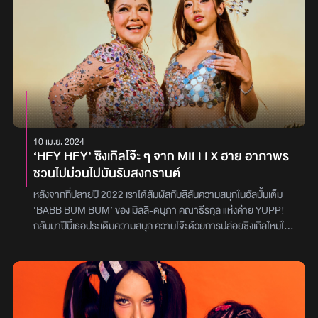
10 เม.ย. 2024
‘HEY HEY’ ซิงเกิลโจ๊ะ ๆ จาก MILLI X ฮาย อาภาพร
ชวนไปม่วนไปมันรับสงกรานต์
หลังจากที่ปลายปี 2022 เราได้สัมผัสกับสีสันความสนุกในอัลบั้มเต็ม
‘BABB BUM BUM’ ของ มิลลิ-ดนุภา คณาธีรกุล แห่งค่าย YUPP!
กลับมาปีนี้เธอประเดิมความสนุก ความโจ๊ะด้วยการปล่อยซิงเกิลใหม่ให้
เหล่าเบิ้บเบิ้ลชาวไทยได้ซาบซ่ากับเพลง ‘HEY HEY (เฮ่ เฮ่)’ พร้อม
เซอร์ไพรส์สุดฮือฮาด้วยการชวนตำนานเพลงลูกทุ่งเมืองไทย ฮาย-
อาภาพร นครสวรรค์ มาฟีเจอริงเพิ่มความม่วนจอย บอกเลยว่าเพลงนี้
จะเป็นอีกหนึ่งเพลงที่เซิ้งยับกันทุกเทศกาลงานรื่นเริงมิลลิ บอกว่า นี่คือ
การผนึกกำลังทางแนวเพลงขั้นสุด เมื่อดนตรีแทร็ปบีตจัดจ้าน ผสม