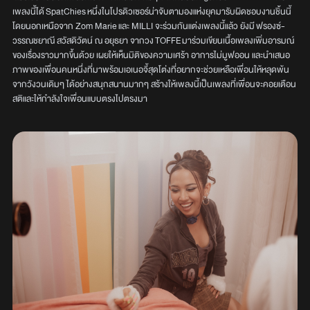
เพลงนี้ได้ SpatChies หนึ่งในโปรดิวเซอร์น่าจับตามองแห่งยุคมารับผิดชอบงานชิ้นนี้
โดยนอกเหนือจาก Zom Marie และ MILLI จะร่วมกันแต่งเพลงนี้แล้ว ยังมี ฟรองซ์-
วรรณชยาณี สวัสดิวัตน์ ณ อยุธยา จากวง TOFFE มาร่วมเขียนเนื้อเพลงเพิ่มอารมณ์
ของเรื่องราวมากขึ้นด้วย เผยให้เห็นมิติของความเศร้า อาการไม่มูฟออน และนำเสนอ
ภาพของเพื่อนคนหนึ่งที่มาพร้อมเอเนอจี้สุดโต่งที่อยากจะช่วยเหลือเพื่อนให้หลุดพ้น
จากวังวนเดิมๆ ได้อย่างสนุกสนานมากๆ สร้างให้เพลงนี้เป็นเพลงที่เพื่อนจะคอยเตือน
สติและให้กำลังใจเพื่อนแบบตรงไปตรงมา