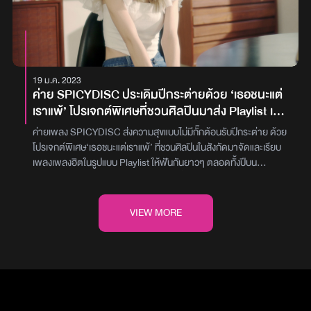
ให้มาดูกันเยอะๆ นะคะ ดู MV บอยพาโบ้ ได้ที่ช่อง YouTube: MILLI
กับฉันกับฉัน ดีใจที่พี่โต้งโปรดิวเซอร์ชวนส้มมาร้องเพลงนี้กับบิวกิ้นบอก
Official ค่ะ ฝากด้วยน้าาา”รับชม Music Video เพลง บอยพาโบ้ (Boy
เลยว่าสนุกและประทับใจมากค่ะ ซึ่งเพลงกันและกัน เป็นเพลงที่หลายๆ
Pablo) จาก MILLI Feat. Bowkylion ได้บน YouTube ช่อง MILLI
คนเคยฟัง และก็ประทับใจกันมาแล้ว อยากให้มาฟังในเวอร์ชันนี้และนึกถึง
Official และฟังเพลงนี้ได้จากทุก Music Streamingภาพ : YUPP!
ภาพบรรยากาศ และความรู้สึกนั้นไปด้วยกันนะคะตอนนี้ เพลงกันและกัน
Ost. เธอกับฉันกับฉัน สามารถฟังได้ทุกสตรีมมิ่งแพลตฟอร์มแล้วค่ะ
19 ม.ค. 2023
อยากให้ทุกคนเปิดฟังและเป็นกำลังใจให้พวกเราด้วยนะคะ”บิวกิ้น เล่าให้
ค่าย SPICYDISC ประเดิมปีกระต่ายด้วย ‘เธอชนะแต่
ฟังว่า “ผมเองก็รู้สึกดีใจเช่นกันครับ แฮปปี้มากครับ ที่พี่โต้งมาชวนร้อง
เราแพ้’ โปรเจกต์พิเศษที่ชวนศิลปินมาส่ง Playlist เพื่อ
เพลงประกอบภาพยนตร์เรื่องนี้ ดีใจที่พี่ๆ ยังนึกถึงเรา ทุกครั้งที่ได้
เยียวยาทุกหัวใจไม่ว่าเศร้าหรือสุข
ทำงานกับจีดีเอช ก็จะรู้สึกมีความสุข เอนจอยมากๆ ครับ ที่สำคัญเพลง
ค่ายเพลง SPICYDISC ส่งความสุขแบบไม่มีกั๊กต้อนรับปีกระต่าย ด้วย
กันและกัน เป็นเพลงของพี่ๆ Triumphs Kingdom ที่ผมชอบอยู่แล้ว ยิ่ง
โปรเจกต์พิเศษ‘เธอชนะแต่เราแพ้’ ที่ชวนศิลปินในสังกัดมาจัดและเรียบ
ได้ฟังย้อนหลัง ก็ยิ่งเพราะ พอได้มาร้องเพลงเวอร์ชันนี้ เลยรู้สึกพิเศษ
เพลงเพลงฮิตในรูปแบบ Playlist ให้ฟันกันยาวๆ ตลอดทั้งปีบน
มากขึ้น และถ้าใครได้ฟังเพลง และได้ดูเอ็มวีกันไปแล้วอย่าลืมไปดูหนัง
YouTube : SPICYDISC โดยก่อนหน้านี้ประเดิมด้วยการปล่อยลิสฝั่ง
เธอกับฉันกับฉันกันด้วยนะครับ วันที่ 9 กุมภาพันธ์นี้ ในโรงภาพยนตร์
‘เราแพ้’เพลงเศร้าน้ำตาซึมออกมาให้ได้ฟังกัน วันนี้ถึงคิวของฝั่ง ‘เธอ
ครับ”ติดตามชม Music Video เพลง ‘กันและกัน’ (Cover Version)
ชนะ’ ที่จะเปลี่ยนอารมณ์ให้อมยิ้มรับปีใหม่กันซึ่งพาร์ทนี้ประเดิมด้วย 2
VIEW MORE
Ost. ‘เธอกับฉันกับฉัน’ ได้ทาง YouTube : GDH และสามารถเข้าไปชม
ศิลปินนั่นคือ ZOM MARIEและ ROOFTOP โดย ส้ม หยิบเอาเพลง ‘เธอ
‘เธอกับฉันกับฉัน’ ได้แล้ววันนี้ทุกโรงภาพยนตร์ภาพ : GDH
จะเชื่อไหม’(original by KOR NOTAPOL SRICHOMKWAN )มาร้อย
เรียงใหม่สุดละมุน และนี่คือครั้งแรกที่ ส้ม ได้ร้องเพลงรัก อีกทั้งยังได้คู่รัก
ข้าวใหม่ปลามันอย่างอาย กมลเนตรและว่านไฉ อคิรมาถ่ายทอดโมเมนต์
สุดน่ารักในมิวสิควิดีโอนี้อีกด้วยทางฝั่งของหนุ่มๆROOFTOPได้หยิบ
เอาเพลง ‘Forever’(original by MILD )ที่มีแต่ความน่ารักมาอยู่ใน