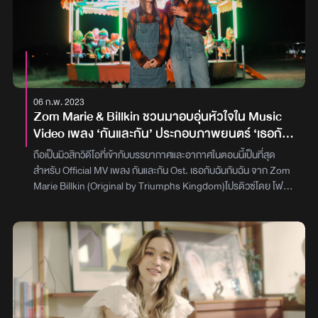
แหละค่ะ แล้วคำแนะนำแม่ก็แซ่บเกิ๊น ก็ขอฝากเพลง HEY HEY ด้วยนะคะ
ใส่สุดปรอท แถมด้วยกิมมิกท่อนร้องโหยหวนเมื่อต้องกลายร่างเป็นไอ้โบ้
อยากให้เพลงนี้เป็นเพลงประจำทุกเทศกาลความรื่นเริง ใครอยากเอาไป
และผสมผสานกับพาร์ตดนตรีที่มีกลิ่นอายซิตี้ป๊อปก็ยิ่งน่าฟัง กลายเป็น
เปิดไปเต้นไปม้วนหน้าม้วนหลัง หน้าฮ้านอะไร เอาไปเลยค่ะ เต้นลง
หนึ่งในเพลงจากอัลบั้ม BABB BUM BUM (แบบ เบิ้ม เบิ้ม) ที่หลายคน
TikTok แล้วแท็กมาให้หนูดูด้วยนะ ฝาก HEY HEY ไว้ในอ้อมอกอ้อมใจ
ชื่นชอบในขณะที่มิวสิกวิดีโอมาในรูปแบบการ์ตูนตาหวานสีฉูดฉาด
ของทุกคนด้วยนะคะ เบิ้บบู”สามารถรับชมมิวสิกวิดีโอเพลง ‘HEY HEY’
บาดใจ และนอกจากทั้งคู่จะปรากฏกายในหลากหลายลุคแบบคาดไม่ถึง
จาก MILLI ft. ฮาย อาภาพร ได้แล้ววันนี้ทาง YouTube : YUPP! และ
แล้ว ยังได้ อองรี แห่งวง PROXIE มารับบทเจ้าชายที่หล่อในระดับโหด
06 ก.พ. 2023
ทุกบริการ Music Streamingภาพ : YUPP!
เหี้ยม และดาว TikTok ที่มีผู้ติดตามกว่า 1.3 ล้านคนอย่าง
Zom Marie & Billkin ชวนมาอบอุ่นหัวใจใน Music
babyjolystar มารับบทนางเอกอีกด้วย“เบิ้บเบิ้ลจ๋า ฝากเอ็มวีตัวใหม่
Video เพลง ‘กันและกัน’ ประกอบภาพยนตร์ ‘เธอกับ
ของหนู เพลง บอยพาโบ้ ด้วยนะ เพลงนี้ก็อยู่ในอัลบั้ม BABB BUM
ฉันกับฉัน’ จาก GDH
BUM แหละ ได้พี่โบกี้ไลอ้อนมาฟีทเจอริง ต้องขอบคุณพี่โบมากๆ ที่ตอบ
ถือเป็นมิวสิกวิดีโอที่เข้ากับบรรยากาศและอากาศในตอนนี้เป็นที่สุด
รับมาแจมเพลงนี้กับหนู พี่โบเป็นนักร้องที่เต็มไปด้วยคุณภาพจริงๆ ค่ะ
สำหรับ Official MV เพลง กันและกัน Ost. เธอกับฉันกับฉัน จาก Zom
อยากให้ทุกคนฝากติดตามผลงานของพี่โบด้วยนะ จริงๆ เพลงนี้หลาย
Marie Billkin (Original by Triumphs Kingdom)โปรดิวซ์โดย โฟร์-
คนน่าจะเคยดูหนูเล่นสดแล้วล่ะ หนูว่าหลายคนคงเคยพบเจอกับ
ประทีป สิริอิสสระนันท์ งานนี้ ผู้กำกับเอ็มวีเอส-ปฏิพล ทีฆายุวัฒน์
เหตุการณ์อะไรแบบนี้ ที่เพื่อนเดินมาบอกว่า ฉันจะเลิกกับผู้ชายคนนี้แล้ว
เนรมิตบรรยากาศให้อบอุ่นละมุนใจสุดๆ โดยนำพา 2 ศิลปิน ส้ม มารี
นะ ฉันเจ็บปวดจากความรักครั้งนี้มากเหลือเกิน แต่พอผู้มาง้อขอคืนดี
และ บิวกิ้น ขึ้นรถทัวร์ กรุงเทพฯ-นครพนม เพื่อย้อนเวลากลับไปในยุค
เอ๊า! กลับไปซบอกซบไหล่เขาเฉย ไอ้เราก็กลายเป็นหมา เป็นไอ้โบ้เลยสิ!
2000 ท่ามกลางวิวสวยๆ ตลอดสองข้างทาง และที่ทำเอา บิวกิ้น ปลื้มใจ
ส่วนมิวสิกวิดีโอบอกเลยว่าหนุกสุดๆ หนุกอะไรเบอร์นี้ มีความเป็น
สุดๆ คือซีนที่ได้ยืนในตู้โทรศัพท์สาธารณะ และได้ร้องเพลงตอนที่
การ์ตูนตาหวานแบบ โอ้โห! พี่ๆ ทีม MV เก่งมากจริงๆ ค่ะ แล้วได้แต่งตัว
พระอาทิตย์ตกและกำลังจะเปลี่ยนสีเป็นวนิลาสกาย แถมทั้ง ส้ม มารี และ
เป็นน้องหมากับพี่โบด้วย ชอบมาก! รวมถึงมีคุณอองรีจากวง PROXIE
บิวกิ้ว ยังได้ขึ้นม้าหมุน ได้ฟิลลิ่งเหมือนกำลังเพลิดเพลินอยู่ในงานวัดส้ม
และ ดาว TikTok อย่างคุณ babyjolystar มารับบทคู่พระนางอีก อยาก
มารี กล่าวว่า “รู้สึกดีใจมากค่ะ ที่ได้มาร้องเพลงประกอบภาพยนตร์ เธอ