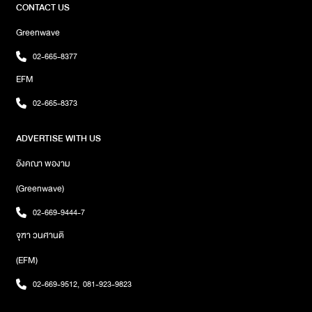
Playlist พิเศษนี้ ตามมาด้วยเพลง‘ยิ้มอ่อนแล้วมองบน’(original
CONTACT US
byZOMMARIE)โดย2Day Ago Kids,เพลง‘นิดนิด’(original by Ball
Greenwave
Jarulove)กับการเรียบเรียงใหม่โดยNap A Lean,เพลง‘The Wedding
Singer’(original bythe BOYKOR Feat. PICHAI
02-665-8377
CHIRATHIVAT)โดยWan Thanakrit,เพลง‘สักวัน’(original
EFM
byNOTAPOL SRICHOMKWAN feat. Karn The
Parkinson)โดยWin SQ,เพลง‘Love sick’(original by MILD)
02-665-8373
โดยSeenapatและปิดท้ายโปรเจกต์ด้วยเพลง‘รักลอยลม’(original
bySQWEEZ ANIMAL) ร้องโดยTapeสามารถเข้าไปฟังทุกเพลงจาก
ADVERTISE WITH US
โปรเจกต์พิเศษ ‘เธอชนะแต่เราแพ้’ พร้อมชม Music Video ภาพสวยๆ
ได้แล้ววันนี้บน YouTube : SPICYDISC และทุกช่องทาง Music
อังคณา พองาม
Streamingภาพ : SPICYDISC
(Greenwave)
02-669-9444-7
จุฑา วนศานติ
(EFM)
02-669-9512
,
081-923-9823