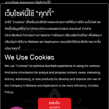
ดาวน์โหลด Application ได้แล้ววันนี้ที่
เว็บไซต์นี้ใช้ “คุกกี้”
เราใช้ “Cookies” เพื่อเพิ่มประสิทธิภาพและประสบการที่ดีในการใช้งานเว็บไซต์ และ
จัดเก็บข้อมูลเพื่อนำมาวิเคราะห์ประมวลผลและนำเสนอ คอนเทนต์ ข่าวสาร
ประชาสัมพันธ์ กิจกรรมทางการตลาด การโฆษณา หรือ ผลิตภัณฑ์ใหม่ เพื่อพัฒนา
ติดต่อสอบถาม / แจ้งปัญหาการใช้งาน
ปรับปรุงการใช้งาน Website และ Application ของบริษัทให้มีประสิทธิภาพมากขึ้น
นโยบายคุกกี้
atimeplatform@atimemedia.com
We Use Cookies
บริษัท จีเอ็มเอ็ม มีเดีย จำกัด (มหาชน)
We use “Cookies” to optimize and best experience in using the website.
And store information for analyst and propose content, news, marketing
เลขที่ 50 อาคาร จีเอ็มเอ็ม แกรมมี่ เพลส ถนนสุขุมวิท21 (อโศก)
activity, advertising, or new products for develop and improve the use of
แขวงคลองเตยเหนือ เขตวัฒนา กรุงเทพ 10110
the Company's Website and Application to be more efficiency.
(Cookie
Policy)
Follow Us
ยอมรับ
Privacy Policy
Terms of Service
Cookie Policy
(ACCEPT)