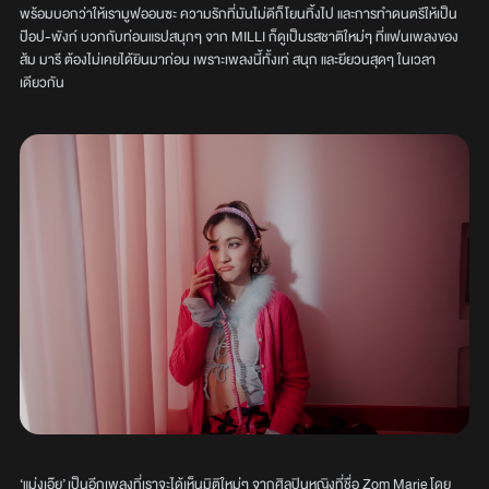
พร้อมบอกว่าให้เรามูฟออนซะ ความรักที่มันไม่ดีก็โยนทิ้งไป และการทำดนตรีให้เป็น
ป๊อป-พังก์ บวกกับท่อนแรปสนุกๆ จาก MILLI ก็ดูเป็นรสชาติใหม่ๆ ที่แฟนเพลงของ
ส้ม มารี ต้องไม่เคยได้ยินมาก่อน เพราะเพลงนี้ทั้งเท่ สนุก และยียวนสุดๆ ในเวลา
เดียวกัน
‘แม่งเอ๊ย’ เป็นอีกเพลงที่เราจะได้เห็นมิติใหม่ๆ จากศิลปินหญิงที่ชื่อ Zom Marie โดย