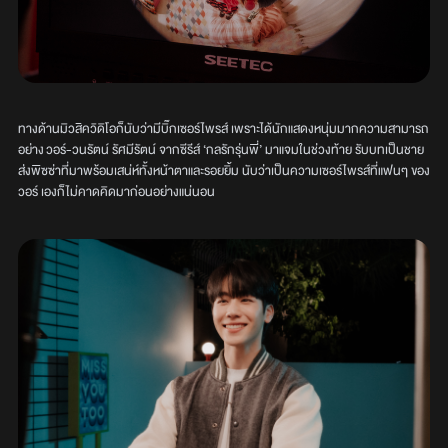
ทางด้านมิวสิควิดิโอก็นับว่ามีบิ๊กเซอร์ไพรส์ เพราะได้นักแสดงหนุ่มมากความสามารถ
อย่าง วอร์-วนรัตน์ รัศมีรัตน์ จากซีรีส์ ‘กลรักรุ่นพี่’ มาแจมในช่วงท้าย รับบทเป็นชาย
ส่งพิซซ่าที่มาพร้อมเสน่ห์ทั้งหน้าตาและรอยยิ้ม นับว่าเป็นความเซอร์ไพรส์ที่แฟนๆ ของ
วอร์ เองก็ไม่คาดคิดมาก่อนอย่างแน่นอน