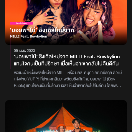
ผสานกลิ่นอายเพลงพื้นบ้านอย่างเพลงเต้นกำรำเคียว สิ่งใหม่ในวงการ
ดนตรีเมืองไทยจึงถือกำเนิดขึ้น นอกจากจะได้โปรดิวเซอร์คู่บุญอย่าง
SpatChies มาดูแลทุกขั้นตอนเช่นเดิมแล้ว ยังมี SEXYLOUIS หรือ
หลุยส์-ธชา คงคาเขตร มาเสริมทัพด้านครีเอทีฟ ช่วยแต่งคำร้องและ
ร่วมเป็น Executive Producer ร่วมกับ มิลลิ อีกด้วยส่วนมิวสิกวิดีโอก็
ทำถึงมากคุณน้า! จัดใหญ่ใส่เต็มกับทุกองค์ประกอบ แถมยังได้เหล่าอิน
ฟลูเอนเซอร์ชื่อดังในโลกโซเชียลมาสร้างสีสันแบบจอสระอึ้ง จึ้ง! สุด
ๆ“แม่ฮายคือชื่อแรกและชื่อเดียวสำหรับศิลปินรับเชิญในเพลงนี้ค่ะ ดีใจ
05 เม.ย. 2023
มากที่แม่ฮายตอบรับมาฟีเจอริงเพลง HEY HEY ของหนู บอกเลยว่า
‘บอยพาโบ้’ ซิงเกิลใหม่จาก MILLI Feat. Bowkylion
เชฟบ๊ะ, เลิกแล้วค่ะ, อารมณ์เสีย นี่หนูร้องได้หมด อยากขอบคุณแม่ฮาย
แทนใจคนเป็นที่ปรึกษา เมื่อเห็นว่าเขากลับไปคืนดีกัน
ที่ให้เกียรติหนู แม่ฮายคือศิลปินมืออาชีพแบบสุด ๆ วันถ่ายเอ็มวีคือร้อน
มาก แสงแดดแผดเผาแต่แม่ฮายคือเต็มที่มาก หนูว่าหนูเต้นแรงแล้วนะ
ขอแนะนำหนึ่งเพลงใหม่จาก MILLI หรือ มิลลิ-ดนุภา คณาธีรกุล ตัวแม่
เจอแม่ฮายไปคืออ้าปากค้าง นอกจากแม่ฮายก็ต้องขอบคุณเพื่อน ๆ พี่ ๆ
แห่งค่าย YUPP! ที่ล่าสุดกลับมาพร้อมซิงเกิลใหม่ บอยพาโบ้ (Boy
เหล่าอินฟลูฯ ที่เดินทางมาร่วมเข้าซีนทั้งพี่ ๆ แก๊งหิ้วหวี พี่นัท นิสามณี,
Pablo) แทนใจคนเป็นที่ปรึกษา เวลาเห็นว่าเขากลับไปคืนดีกัน โดยเพลง
พี่มิกซ์ เฉลิมศรี, พี่เอแคลร์ จือปาก, พี่เอิ๊ก ชาลิสา, พี่ตูน Alie
นี้ได้ชวน Bowkylion จาก What The Duck ข้ามค่ายมาร่วมเติมความ
Blackcobra แล้วก็มีพี่ฟลุ๊คกะล่อน พี่พัมกิ้น เพื่อนเปเปอร์ พี่เอม
แซบในเพลงนี้สำหรับ บอยพาโบ้ (Boy Pablo) เพลงนี้ มิลลิ ขอเป็น
วิทวัส, พี่ๆ แก๊ง OHANA, พี่ม้าม่วง พี่ใหม่ Powerpuff GAY, ยายป๋อม
ตัวแทนของเพื่อนสาวที่มาเล่าปัญหากับหนุ่มคนรักให้ โบกี้ไลอ้อน ฟัง
แป๋ม, พี่เจนนี่ ปาหนัน, พี่ปิงปอง และทุกคนที่ไม่ได้เอ่ยชื่อคือเยอะมาก ทุก
แบบว่าอยากจะเลิกใจจะขาด แต่สุดท้ายก็หวั่นไหวใจอ่อน หวนกลับไปอยู่
คนคือผู้มีพระคุณของหนูค่ะ“พาร์ตดนตรีก็คือสุด วิ่งสุดอะไรสุด ส่วน
ในอ้อมกอดของชายหนุ่ม เพื่อนผู้ให้คำปรึกษาก็เลยกลายเป็น ‘ไอ้โบ้’
เนื้อหาหนูว่าก็เติบโตขึ้นตามวัยนะ หนูเรียนจบละไง แบบว่าวัยรุ่นก็เริ่มจะ
แบบไม่รู้เนื้อรู้ตัวโดยเพลงนี้ยังคงโดดเด่นด้วยเทคนิคการร้องที่เล่าเรื่อง
มีความรักเนอะ ก็เลยอยากปรึกษาผู้มีประสบการณ์ ซึ่งก็คือแม่ฮายนั่น
ผ่านท่อนแร็ปแบบฉบับของ มิลลิ บวกกับพลังเสียงของ โบกี้ไลอ้อน แบบ