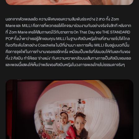
นอกจากตัวเพลงแล้ว ความพิเศษของความสัมพันธ์ระหว่าง 2 สาว ทั้ง Zom
Marie และ MILLI คือการที่พวกเธอได้โคจรมาร่วมงานกันอย่างจริงจังสักที หลังจาก
ที่ Zom Marie เคยให้สัมภาษณ์ไว้กับรายการ On That Day ของ THE STANDARD
POP ทั้งน้ำตาว่าเธอรู้สึกขอบคุณ MILLI ในฐานะศิลปินหญิงไทยที่สามารถไปได้ไกล
ถึงเวทีระดับโลกอย่าง Coachella ในปีที่ผ่านมา และการเห็น MILLI ยืนอยู่บนเวทีนั้น
คือการจุดไฟในการทำงานของเธออีกครั้ง เหมือนเป็นพลังที่ส่งมอบให้กันและกันของ
ทั้ง 2 ศิลปิน ทำให้เธอ ‘ช่างแม่ง’ กับความหวาดกลัวบนเส้นทางการเป็นศิลปินของเธอ
และเพลงนี้แสดงให้เห็นว่าพลังของศิลปินหญิงในวงการเพลงไทยไม่ธรรมดาจริงๆ