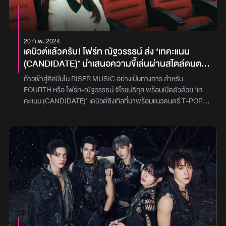
20 ก.พ. 2024
เดบิวต์แล้วครับ! โฟร์ท ณัฐวรรธน์ ส่ง ‘เทคะแนน
(CANDIDATE)’ นำเสนอความขี้เล่นผ่านสไตล์ดนตรี
สุดสนุก ก้าวแรกในฐานะศิลปิน
ก้าวเข้าสู่ศิลปินใน RISER MUSIC อย่างเป็นทางการ สำหรับ
FOURTH หรือ โฟร์ท-ณัฐวรรธน์ จิโรชน์ธิกุล พร้อมเปิดตัวด้วย ‘เท
คะแนน (CANDIDATE)’ เดบิวต์ซิงเกิลที่มาพร้อมแนวดนตรี T-POP
จังหวะสนุกสนานเนื้อหาสดใส มีท่าเต้นและท่อนแร็ปที่ โฟร์ท ใส่ความขี้
เล่นที่เป็นตัวเองเข้าไป ทำให้เพลงนี้มีลูกเล่นและสีสันมากขึ้น โดยมี
แกงส้ม-ธนทัต ชัยอรรถ รับหน้าที่โปรดิวเซอร์ให้ด้วย และล่าสุด 18.00
น. ที่ผ่านมาก็เพิ่งปล่อยมิวสิกวิดีโอสุดคิ้วท์ออกมาให้แฟน ๆ ได้ลุ้นไปกับ
นโยบายความรัก ที่ต้องการให้คนที่แอบชอบมาเทคะแนนให้กับ
CANDIDATE คนนี้ให้ได้“24/7 พร้อม Take Careจะคอยดูแลไม่มีพัก
เพื่อเธอ”โฟร์ท เล่าถึงการทำงานเพลงนี้ให้เราได้ฟังด้วยว่า“เพลง
CANDIDATE เป็นเพลงที่ผมตั้งใจมาก ๆ เป็นเพลงเร็วสนุก ๆ ที่ร้องไม่
ยาก ทุกคนสามารถร้องตามกันได้ และยังเป็นเพลงที่ผมจะได้เต้นทั้งเพ
ลงเลย เต้นไม่ยากเหมือนกัน ก็อยากให้ทุกคนมาเต้นด้วยกันเยอะ ๆ นะ
ครับ แล้วเพลงนี้ยังมีท่อนแร็ปที่ทำให้เพลงสนุกมากขึ้น ซึ่งผมก็ชอบแร็ปอ