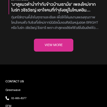
‘มาดูแมวดำน้ำทำกับข้าวบ้านเรามั้ย’ เพลงใหม่จาก
ไบร์ท วชิรวิชญ์ เอาใจคนที่กำลังอยู่ในโหมดอิน
เลิฟ..และอยากอยู่กับคนคนนั้นนานๆ
ทุ่มเทใส่ความตั้งใจในทุกรายละเอียด เพื่อให้ได้ผลงานเพลงคุณภาพ
โดนใจคนฟัง กับซิงเกิ้ลใหม่จากมินิอัลบั้มของศิลปินหนุ่มฮอต BRIGHT
หรือ ไบร์ท-วชิรวิชญ์ ชีวอารี เพราะล่าสุดขอเสิร์ฟฟิวส์ลิ่งอินเลิฟด้วย
เพลงรักที่มีชื่อว่า ‘มาดูแมวดำน้ำทำกับข้าวบ้านเรามั้ย’ (Saturday
Night) พร้อมชวน บัว-นลินทิพย์ สกุลอ่องอำไพ นักแสดงสาวชื่อดัง ที่
หอบเอาความน่ารักสดใสมาแสดงมิวสิควิดีโอร่วมกันเป็นครั้งแรก และได้
VIEW MORE
เคมีใหม่ที่ดีมากเวอร์ เพื่อบอกเล่าโมเมนต์ความหวานผ่านบรรยากาศ
ของกรุงเทพในคืนวันเสาร์ ที่ทั้งอบอุ่นและสุดแสนโรแมนติกสำหรับเพลง
‘มาดูแมวดำน้ำทำกับข้าวบ้านเรามั้ย’ (Saturday Night) ได้ แอ้ม-อัจฉ
ริยา ดุลยไพบูลย์ นักเขียนเพลงชื่อดังมานั่งแท่นเป็นโปรดิวเซอร์ดูแลการ
ผลิต พร้อมจรดปากกาแต่งทั้งเนื้อร้องและทำนองอีกด้วย ส่วนพาร์
ทดนตรียังคงโดดเด่นในสไตล์ RB ที่ผสมผสาน Jazz Hop ได้อย่าง
ลงตัว ร้อยเรียงเมโลดี้และคอร์ดที่มีความติดหู อีกทั้งในพาร์ทของเนื้อหา
CONTACT US
เพลงเป็นการถ่ายทอดเรื่องราวของคนสองคนกับช่วงเวลาแห่งการพบ
Greenwave
กันครั้งแรกและตกหลุมรักกัน ซึ่ง ไบร์ท ก็เป็นเจ้าของไอเดียที่อยาก
ถ่ายทอดความสัมพันธ์ในมุมนี้ รับรองว่าเพลงนี้จะพาใจคนฟังให้ตกอยู่
02-665-8377
ในห่วงอารมณ์ของความอินเลิฟได้อย่างแน่นอนเอ็นจอยไปกับเสียง
EFM
เพราะของ BRIGHT ที่มาเพิ่มดีกรีความหวานในมิวสิกวีดิโอเพลง ‘มาดู