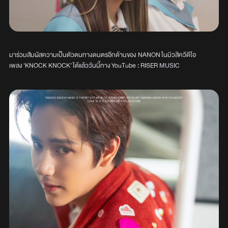
มาร่วมสัมผัสความเป็นตัวตนทางดนตรอีกด้านของ NANON ในมิวสิควีดีโอ
เพลง ‘KNOCK KNOCK’ ได้แล้ววันนี้ทาง YouTube : RISER MUSIC