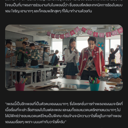
ใจจนเป็นที่มาของการร่วมงานกันในเพลงนี้ว่า ชื่นชอบสไตล์และเทคนิคการร้องในแบบ
ของ โจริญ เอามากๆ และก็คอมพลีทสุดๆ ที่ได้มาทำงานด้วยกัน
“เพลงนี้เป็นอีกเพลงที่เป็นตัวตนของผมมากๆ ซึ่งไดเรคชั่นการทำเพลงของผมจะยึดที่
เนื้อเรื่องที่จะเล่า สื่อสารลงไปในแต่ละเพลง และผมก็ชอบแนวดนตรีหลายแนวมากๆ ไม่
ได้มีฟิคซ์ว่าชอบแนวดนตรีไหนเป็นพิเศษ ค่อนข้างจะมีความวาไรตี้อยู่ในการทำเพลง
ของผมเรื่อยๆ เพราะ นนนเท่ากับวาไรตี้ครับ”