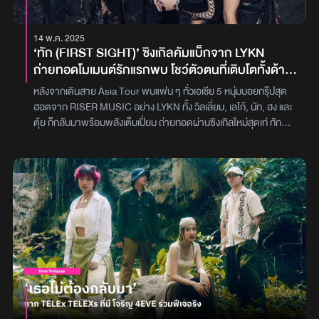
ยู่แล้ว เลยใส่ความขี้เล่นที่เป็นตัวเองลงไป และพยายามปรับเสียงร้องให้
เข้ากับสไตล์ของตัวเองให้มากที่สุดครับ“ในส่วนของเนื้อเพลงเล่าเรื่องถึง
14 พ.ค. 2025
ความรักวัยใส ที่แอบชอบใครคนหนึ่ง แล้วเราต้องการที่จะพรีเซนต์ให้เค้า
‘ทัก (FIRST SIGHT)’ ซิงเกิลคัมแบ็กจาก LYKN
เห็นว่าถ้ารักเราแล้วจะดียังไง เพื่อที่เธอจะเทคะแนนให้กับ CANDIDATE
ถ่ายทอดโมเมนต์รักแรกพบ โชว์ตัวตนที่เติบโตทั้งด้าน
คนนี้ ส่วนในพาร์ทมิวสิกวิดีโอเนื้อหาก็ตามชื่อเพลง CANDIDATE ที่ได้
เพลงและเพอร์ฟอร์แมนซ์
เล่าคอนเซ็ปต์และการเล่าเรื่องที่ล้อไปกับการหาเสียงเลือกตั้ง ที่อยากให้
หลังจากเดินสาย Asia Tour พบแฟน ๆ ทั่วเอเชีย 5 หนุ่มบอยกรุ๊ปสุด
นางเอกเทคะแนนให้กับนโยบายความรักของ CANDIDATE คนนี้ ซึ่งก็ได้
ฮอตจาก RISER MUSIC อย่าง LYKN ทั้ง วิลเลี่ยม, เลโก้, นัท, ฮง และ
บอนนี่-ภัสรสรณ์ โบสุวรรณ มาเป็นนางเอกมิวสิกวิดีโอ โดยบรรยากาศ
ตุ้ย ก็กลับมาพร้อมพลังเต็มเปี่ยม ถ่ายทอดผ่านซิงเกิลใหม่สุดเท่ ทัก
การถ่ายทำก็สนุกสนานมาก ๆ ครับ“ฝากแฟน ๆ ติดตามเพลงนี้กันด้วย
(FIRST SIGHT) ที่สะท้อนภาพลักษณ์ใหม่และความเป็นตัวเองของวงได้
นะครับ เป็นเพลงที่ผมภูมิใจนำเสนอมาก ๆ ที่ได้ทำอะไรใหม่ ๆ ให้ทุกคนได้
ชัดเจนยิ่งกว่าเดิมเพลง ทัก (FIRST SIGHT) ถ่ายทอดความรู้สึกของ
เห็นผมในอีกเวอร์ชันครับ”ติดตามผลงานแรกของ FOURTH กับเพลง
คนที่ตกหลุมรักตั้งแต่แรกเห็น แต่ไม่รู้จะเริ่มทักยังไงดี ผ่านสไตล์ T-POP
เปิดตัวในฐานะศิลปิน RISER MUSIC ในมิวสิควีดีโอเพลง ‘เทคะแนน
ผสม HIPHOP ที่โชว์ความ swag เท่ ๆ ของทั้งห้าหนุ่มอย่างเต็มที่ เพลง
(CANDIDATE)’ ได้แล้ววันนี้ ทาง YouTube : RISER MUSIC และทุก
นี้ได้ แกงส้ม-ธนทัต ชัยอรรถ มารับหน้าที่โปรดิวเซอร์ พร้อมได้ 2
ช่องทาง Music Streaming หรือขอเพลงนี้ได้ทาง EFM94ภาพ :
สมาชิกของวงอย่าง ตุ้ย และ ฮง มาร่วมแต่งท่อนแร็ปด้วยตัวเอง เพื่อเติม
RISER MUSIC
ความเป็น LYKN เข้าไปในทุกอณูของเพลงนอกจากการมีส่วนร่วมในการ
แต่งเพลงแล้ว สมาชิกทุกคนยังได้ร่วมแชร์ไอเดียในการทำงานในพาร์ต
ต่าง ๆ ทั้งโปรดักชันและทิศทางดนตรี โดยพวกเขาเผยว่าอยากให้แฟน ๆ
ได้เห็นการเติบโตทั้งในแง่ของดนตรี คาแรกเตอร์ และเพอร์ฟอร์แมนซ์ที่
พัฒนาขึ้นแบบก้าวกระโดดจากผลงานก่อนหน้าหนึ่งความพิเศษของ
เพลงนี้คือการใส่คำทักทายในหลายภาษา เพื่อสื่อถึงความตั้งใจของ