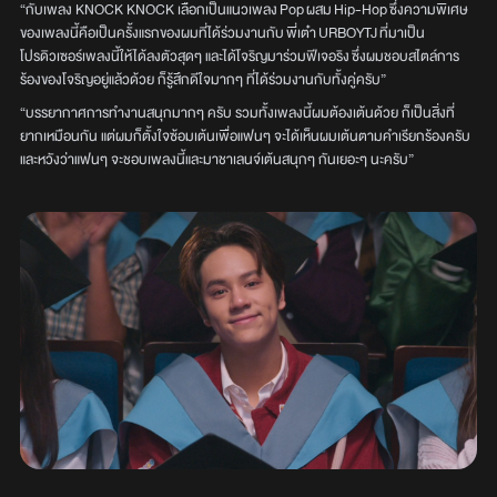
“กับเพลง KNOCK KNOCK เลือกเป็นแนวเพลง Pop ผสม Hip-Hop ซึ่งความพิเศษ
ของเพลงนี้คือเป็นครั้งแรกของผมที่ได้ร่วมงานกับ พี่เต๋า URBOYTJ ที่มาเป็น
โปรดิวเซอร์เพลงนี้ให้ได้ลงตัวสุดๆ และได้โจริญมาร่วมฟีเจอริง ซึ่งผมชอบสไตล์การ
ร้องของโจริญอยู่แล้วด้วย ก็รู้สึกดีใจมากๆ ที่ได้ร่วมงานกับทั้งคู่ครับ”
“บรรยากาศการทำงานสนุกมากๆ ครับ รวมทั้งเพลงนี้ผมต้องเต้นด้วย ก็เป็นสิ่งที่
ยากเหมือนกัน แต่ผมก็ตั้งใจซ้อมเต้นเพื่อแฟนๆ จะได้เห็นผมเต้นตามคำเรียกร้องครับ
และหวังว่าแฟนๆ จะชอบเพลงนี้และมาชาเลนจ์เต้นสนุกๆ กันเยอะๆ นะครับ”