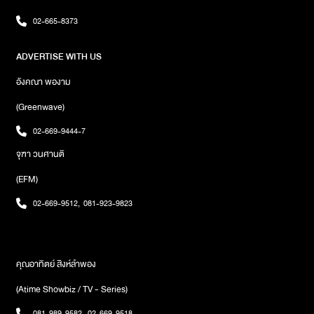
แมวดำน้ำทำกับข้าวบ้านเรามั้ย’ (Saturday Night) ได้แล้ววันนี้ ทาง
02-665-8373
YouTube : RISER MUSIC และทุกบริการ Music Streaming หรือจะ
ขอเพลงนี้มาที่ EFM94 ได้ทุกวันและทุกช่วง DJภาพ : RISER MUSIC
ADVERTISE WITH US
อังคณา พองาม
(Greenwave)
02-669-9444-7
จุฑา วนศานติ
(EFM)
02-669-9512
,
081-923-9823
คุณอาทิตย์ สิงห์ลำพอง
(Atime Showbiz / TV - Series)
081-989-9582
,
02-669-9518