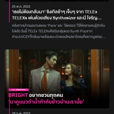
LYKN ที่อยากทักทายแฟน ๆ ทั้งชาวไทยและอินเตอร์แฟนทั่วโลก อีกทั้ง
25 พ.ค. 2023
ในมิวสิกวิดีโอยังได้ ฟิล์ม-รชานันท์ มหาวรรณ์ นักแสดงสาวสวยมาก
‘เธอไม่ต้องกลับมา’ ซิงเกิลช้าๆ เจ็บๆ จาก TELEx
เสน่ห์มาร่วมถ่ายทอดความรู้สึกของ love at first sight ได้อย่าง
TELEXs เด่นด้วยเสียง Synthesizer และมี โจริญ
สมบูรณ์แบบ ซึ่งหนุ่ม ๆ ต่างยกนิ้วให้กับความเป็นมืออาชีพและเคมีที่เข้า
4EVE มาร่วมฟีเจอริง
กันได้อย่างลงตัว5 หนุ่ม LYKN ส่งข้อความปิดท้ายว่าพวกเขาอยากให้
หลังจากฝากผลงานเพลง ‘Paris’ และ ‘ใช่หรอวะ’ไว้ให้หลายคนรู้จักกัน
เพลงนี้ เป็นอีกหนึ่งเพลงที่เชื่อมต่อระหว่างวงกับแฟน ๆ อย่างอบอุ่น
ไปแล้ว วันนี้ TELEx TELEXsศิลปินกลุ่มแนว Synth Popจาก
พร้อมเชิญชวนให้ทุกคนไปชมมิวสิกวิดีโอ ทัก (FIRST SIGHT) ที่ปล่อย
ค่ายJUICEYก็กลับมาพร้อมแนะนำเพลงใหม่เอาใจคนที่อยากมูฟออน
ออกมาให้ฟังและชมกันแบบเต็ม ๆ แล้ววันนี้บน YouTube : LYKN และ
และไม่อยากรอให้เสียเวลา จนต้องบอกว่า‘เธอไม่ต้องกลับมา’สำหรับ
ทุกบริการ Music Streamingภาพ : RISER MUSIC
‘เธอไม่ต้องกลับมา’(Just Don’t)ซิงเกิลเจ็บๆ มีจังหวะช้าๆ ด้วยสไตล์ที่
นำเสนอแนวดนตรีBalladที่มีการผสมเสียงSynthesizerเข้าไปตามแบบ
ฉบับของTELEx TELEXsและการถ่ายทอดอันเป็นเอกลักษณ์ของออม,
ปิ้ว และ นาวบวกกับความพิเศษที่ได้โจริญ แห่งวง4EVE เข้ามาเพิ่มเป็น
อีกเสียงของการถ่ายทอดความรู้สึกผ่านเพลงที่เล่าถึงความเจ็บปวด
จากการรอคอยความรักจนเหนื่อย และอยากจะพอกับความToxicที่
เกิดขึ้น ‘เธอไม่ต้องกลับมา’จึงเป็นประโยคที่คิดอยู่ในใจ และอยากตะโกน
ออกไปมากที่สุด เพราะเรารับมือกับการกระทำนี้ไม่ไหวแล้ว และเราจะ
ไม่มีวันกลับเข้าไปในวงโคจรของเธออีกต่อไปสามารถเข้าไปฟังและชม
Music Video เพลง ‘เธอไม่ต้องกลับมา’ (Just Don’t)จาก TELEx
TELEXsและ โจริญ 4EVE ได้แล้ววันนี้บน YouTube : JUICEY และทุก
บริการ Music Streamingภาพ : JUICEY
28 ก.พ. 2023