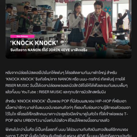
หลังจากปล่อยโปสเตอร์โปรโมทให้แฟนๆ ได้รอติดตามกันมาพักใหญ่ สำหรับ
‘KNOCK KNOCK’ ซิงเกิลใหม่จาก NANON หรือ นนน-กรภัทร์ เกิดพันธุ์ ภายใต้
RISER MUSIC วันนี้ได้เวลาปล่อยเพลงและมิวสิกวิดีโอให้ได้ฟังและชมกันแบบเต็มๆ
แล้วทั้งบน YouTube : RISER MUSIC และทุกบริการมิวสิกสตรีมมิง
สำหรับ ‘KNOCK KNOCK’ เป็นเพลง POP ที่มีส่วนผสมของ HIP-HOP ที่หยิบเอา
เนื้อหาน่ารักๆ มาเล่าในแบบฉบับของคนคิวท์ๆ ที่แอบเก็บซ่อนความรู้สึกของตัวเองเอา
ไว้ในใจ เพื่อรอให้ใครสักคนมาเคาะประตูแล้วเปิดเข้ามาดูในหัวใจ ที่ได้เจ้าพ่อเพลง T-
POP อย่าง URBOYTJ มานั่งแท่นโปรดิวฯ ดีไซน์ให้เพลงนี้ออกมาลงตัว
พิเศษไปกว่านั้นคือ นี่เป็นครั้งแรกที่ นนน ได้ร่วมงานกับศิลปินสาวเสียงดีอีกคนของ
วงการ T-POP นั่นคือ โจริญ คัมภีรพันธุ์ แห่งวง 4EVE ซึ่ง นนน ได้เล่าถึงความประทับ