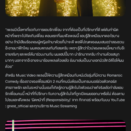
“เพลงมีเนื้อหาเกี่ยวกับการแอบรักเพื่อน จากที่ต้องเป็นที่ปรึกษาที่ดี แต่ดันทำผิด
หน้าที่เพราะไปคิดเกินเพื่อน ตอนแรกที่ผมฟังเพลงนี้ แอบรู้สึกเหมือนขาดอะไรบาง
อย่าง ถ้ามีเสียงร้องของผู้หญิงเข้ามาด้วยก็น่าจะดี พอพี่ปณตของผมเสนอว่าลองชวน
อ๊ะอายมาฟีทไหม ผมตอบตกลงทันทีเลยครับ เพราะรู้สึกว่าไวบ์ของเพลงนี้เหมาะกับอ๊ะ
อายจริงๆ และพอได้มาร่วมงานกัน ผมแฮปปี้มาก น่ารักมากครับ ทำงานด้วยสนุก
มากๆ นอกจากอ๊ะอายจะมาร้องเพลงด้วยแล้ว ยังมาเล่นเป็นนางเอกมิวสิกวิดีโอให้ผม
ด้วย”
สำหรับ Music Video เพลงนี้ให้ความรู้สึกเหมือนกับหนังวัยรุ่นที่มีความ Romantic
Comedy เรื่องราวของเพื่อนสนิท 2 คนที่คนนึงต้องเป็นเทรนเนอร์ช่วยติวคอร์ส
สารภาพรัก และในระหว่างนั้นเองก็เกิดรู้ความรู้สึกในใจตัวเองว่าแท้จริงแล้วกำลังแอบ
รักเพื่อนคนนี้ หน้าที่ที่ปรึกษา กับความรู้สึกในใจที่ถูกเปิดเผยออกมาหรือไม่ ต้องตาม
ไปชมและฟังเพลง ‘ผิดหน้าที่ (Responsibility)’ จาก ทิกเกอร์ พร้อมกันบน YouTube
: gnest_official และทุกบริการ Music Streaming