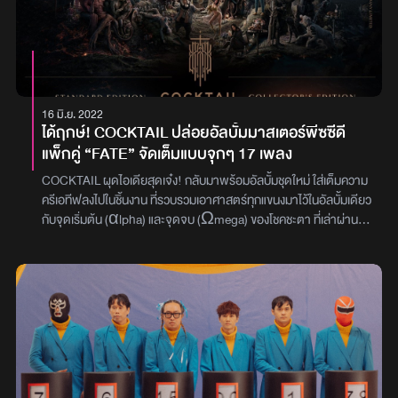
16 มิ.ย. 2022
ได้ฤกษ์! COCKTAIL ปล่อยอัลบั้มมาสเตอร์พีซซีดี
แพ็กคู่ “FATE” จัดเต็มแบบจุกๆ 17 เพลง
COCKTAIL ผุดไอเดียสุดเจ๋ง! กลับมาพร้อมอัลบั้มชุดใหม่ ใส่เต็มความ
ครีเอทีฟลงไปในชิ้นงาน ที่รวบรวมเอาศาสตร์ทุกแขนงมาไว้ในอัลบั้มเดียว
กับจุดเริ่มต้น (αlpha) และจุดจบ (Ωmega) ของโชคชะตา ที่เล่าผ่าน
บทเพลงฮิตอย่าง ชั่วชีวิต, ดึงดัน Feat. ตั๊ก ศิริพร, อภิสิทธิ์ชน, รักจริง
(ให้ดิ้นตาย) Feat. Tik Shiro F.HERO หรือเพลงใหม่ล่าสุดอย่าง
“คนจริงใจ” ที่ได้ “ปู่จ๋าน ลองไมค์, พงศ์ พัทลุง, ลำไย ไหทองคำ” มารวม
เติมเต็มสีสันในครั้งนี้ยังไม่หมดเพียงเท่านี้ เพราะในอัลบั้มจัดเต็มจุกๆ ไว้
ถึง 17 เพลง พร้อมงานออกแบบปกอัลบั้มที่การันตีด้วยรางวัล Best
Cover Art of The Year จาก TOTY Music Awards 2021 ถือเป็น
อัลบั้มมาสเตอร์พีซจาก “COCKTAIL” ที่อัดแน่นไปด้วยคุณภาพ
สำหรับ CD อัลบั้มแพ็กคู่ “FATE” ประกอบไปด้วยอัลบั้มชุดที่ 7
"αlpha" และชุดที่ 8 "Ωmega" รวมทั้งสิ้นจำนวน 17 เพลง จำหน่าย