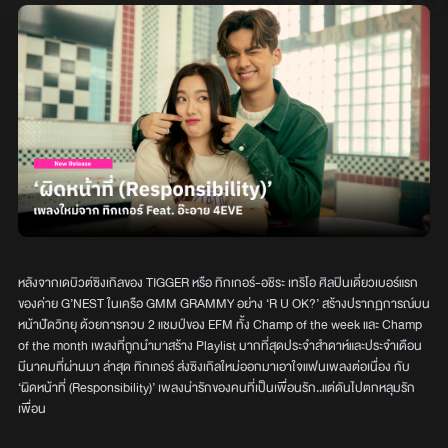
หลังจากเดบิวต์ซิงเกิลของ TIGGER หรือ ทิกเกอร์-อชิระ เทริโอ ศิลปินเดี่ยวเบอร์แรก
ของค่าย G’NEST ในเครือ GMM GRAMMY อย่าง ‘R U OK?’ สร้างปรากฏการณ์บน
หน้าปัดวิทยุ ด้วยการควบ 2 แชมป์ของ EFM ทั้ง Champ of the week และ Champ
of the month เพลงที่ถูกนำมาสร้าง Playlist มากที่สุดประจำสำดาห์และประจำเดือน
มีนาคมที่ผ่านมา ล่าสุด ทิกเกอร์ ส่งซิงเกิลใหม่ออกมาเอาใจแฟนเพลงต่อเนื่อง กับ
‘ผิดหน้าที่ (Responsibility)’ เพลงน่ารักของคนที่เป็นเพื่อนรัก..แต่ดันไปตกหลุมรัก
เพื่อน