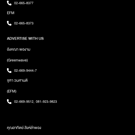
ว่า“โดนัทยังมีรู แล้วเมื่อไรยูจะมีใจ”โดยมีการถ่ายทำมิวสิควิดีโอกันที่โรง
02-665-8377
แรมไมอามี่สุขุมวิท13โดยได้ เน็ท ผู้กำกับชื่อดังมานั่งเก้าอี้เป็นผู้กำกับ
EFM
มิวสิควีดีโอเพลงนี้ และได้น้องเกรซซี่ดาวดังในอินสตาแกรมมาเล่นเป็น
นางเอก นอกจากเรื่องราวน่ารักๆ ของการแย่งจีบสาวแล้ว ยังมีท่อนที่
02-665-8373
โชว์สเต็ปการเต้นที่ออกแบบโดย ครูเบนซ์จากB HOUSE STUDIOซึ่ง
ท่าเต้นก็เป็นท่าง่ายๆ สามารถเต้นตามได้ไม่ยากเข้าไปชม Music Video
ADVERTISE WITH US
เพลง ‘Stand byหล่อ’ จาก New Countryได้แล้ววันนี้ทาง YouTube :
Grammy Gold Official และทุกบริการ Music Streaming และ
อังคณา พองาม
ติดตามข่าวสารความเคลื่อนไหวต่างๆ ของพวกเขาได้ที่ Facebook
New Countryภาพ : Grammy Gold
(Greenwave)
02-669-9444-7
จุฑา วนศานติ
(EFM)
02-669-9512
,
081-923-9823
คุณอาทิตย์ สิงห์ลำพอง