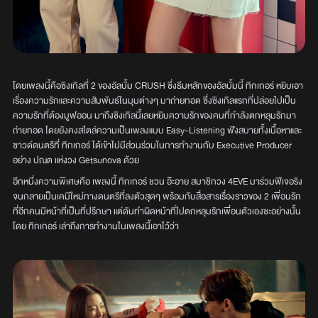
โดยเพลงนี้คือซิงเกิลที่ 2 ของอัลบั้ม CRUSH ซึ่งธีมหลักของอัลบั้มนี้ ทิกเกอร์ หยิบเอา
เรื่องความรักและความสัมพันธ์ในมุมต่างๆ มาถ่ายทอด ซึ่งซิงเกิลแรกที่ปล่อยไปเป็น
ความรักที่ต้องมูฟออน มาถึงซิงเกิลนี้เลยหยิบความรักของคนที่กำลังตกหลุมรักมา
ถ่ายทอด โดยยังคงสไตล์ความเป็นเพลงแบบ Easy-Listening ฟังสบายทั้งเนื้อหาและ
ซาวด์ดนตรีที่ ทิกเกอร์ ได้เข้าไปมีส่วนร่วมในการทำงานกับ Executive Producer
อย่าง ปณต แห่งวง Getsunova ด้วย
อีกหนึ่งความพิเศษคือ เพลงนี้ ทิกเกอร์ ชวน อ๊ะอาย สมาชิกวง 4EVE มาร่วมฟีเจอริง
จนกลายเป็นเคมีใหม่ทางดนตรีที่ลงตัวสุดๆ พร้อมกับสื่อสารเรื่องราวของ 2 เพื่อนรัก
ที่อีกคนมีหน้าที่เป็นที่ปรึกษา แต่ดันทำผิดหน้าที่ไปตกหลุมรักเพื่อนตัวเองซะอย่างนั้น
โดย ทิกเกอร์ เล่าถึงการทำงานในเพลงนี้เอาไว้ว่า