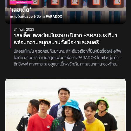
ในรูปแบบ Standard Edition และแบบ Collector's Editionภาพ :
GMMGrammy
31 ก.ค. 2023
‘เลขเด็ด’ เพลงใหม่ในรอบ 6 ปีจาก PARADOX ที่มา
พร้อมความสนุกสนานทั้งเนื้อหาและดนตรี
ปล่อยให้แฟน ๆ รอคอยกันมานาน สำหรับวงร็อกที่ยืนหนึ่งเรื่องครีเอทีฟ
ไอเดีย ผ่านการนำเสนอสุดแฟนตาซีอย่างPARADOX โดย4 หนุ่ม ต้า-
อิทธิพงศ์ กฤดากร ณ อยุธยา,บิ๊ก-ขจัดภัย กาญจนาภา,สอง-จักร
พงศ์ สิริริน และ โจอี้-เสรฐพร กฤดากร ณ อยุธยา จากค่ายgenie
records หลังจากว่างเว้นจากการปล่อยเพลงใหม่มากว่า 6 ปี ล่าสุด
พวกเขากลับมาพร้อมความสนุกครั้งใหม่ ที่เซอร์ไพร์สแฟนเพลงด้วย
สีสันทางดนตรีแบบใหม่ที่ไม่เคยทำมาก่อนในเพลง ‘เลขเด็ด’ ประเดิมผล
งานอัลบั้มเต็มชุดที่ 8 ของวงเพลงก็เด็ดสมชื่อเลยทีเดียวเพราะเป็นเพลง
ตลกร้าย เนื้อหามีความเสียดสี ยียวน กวน ๆ ตามสไตล์PARADOXซึ่ง
ต้า ได้แรงบันดาลใจในการแต่งเพลงนี้มาจากการได้ยินผลประกาศ
รางวัลสลากกินแบ่งรัฐบาล บวกกับเรื่องราวและเหตุการณ์ที่เกิดขึ้นรอบ
ๆ ตัว จนเกิดเป็นไอเดียอยากแต่งเพลงแซวเพื่อนที่ชอบบ่นว่าพลาด
ผสมเข้ากับจังหวะดนตรีแนวทดลอง ที่มีการใส่เสียงแปลก ๆ เข้าไป