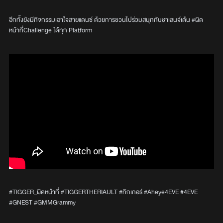
อีกทั้งยังมีกิจกรรมเอาใจสายแดนซ์ ด้วยการชวนไปร่วมสนุกกับชาเลนจ์เต้น #ผิด
หน้าที่Challenge ได้ทุก Platform
#TIGGER_ผิดหน้าที่ #TIGGERTHERIAULT #ทิกเกอร์ #Aheye4EVE #4EVE
#GNEST #GMMGrammy