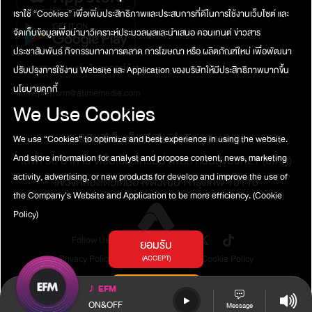
เราใช้ “Cookies” เพื่อเพิ่มประสิทธิภาพและประสบการที่ดีในการใช้งานเว็บไซต์ และ
จัดเก็บข้อมูลเพื่อนำมาวิเคราะห์ประมวลผลและนำเสนอ คอนเทนต์ ข่าวสาร
ประชาสัมพันธ์ กิจกรรมทางการตลาด การโฆษณา หรือ ผลิตภัณฑ์ใหม่ เพื่อพัฒนา
ติดต่อสอบถาม / แจ้งปัญหาการใช้งาน
ปรับปรุงการใช้งาน Website และ Application ของบริษัทให้มีประสิทธิภาพมากขึ้น
นโยบายคุกกี้
atimeplatform@atimemedia.com
We Use Cookies
บริษัท จีเอ็มเอ็ม มีเดีย จำกัด (มหาชน)
We use “Cookies” to optimize and best experience in using the website.
And store information for analyst and propose content, news, marketing
เลขที่ 50 อาคาร จีเอ็มเอ็ม แกรมมี่ เพลส ถนนสุขุมวิท21 (อโศก)
activity, advertising, or new products for develop and improve the use of
แขวงคลองเตยเหนือ เขตวัฒนา กรุงเทพ 10110
the Company's Website and Application to be more efficiency.
(Cookie
Policy)
Follow Us
ยอมรับ
Privacy Policy
Terms of Service
Cookie Policy
(ACCEPT)
การตั้งค่าคุกกี้
♪
EFM
(COOKIES SETTINGS)
ON&OFF
Message