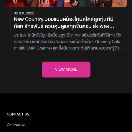
เซ็กคิวทีฟโปรดิวเซอร์ “โลกอิสระ เป็นเพลงที่อยากให้ทุกคนมาปลด
ปล่อยความรู้สึกทุกข์ในแต่ละวัน ที่เจอเรื่องราวแย่ๆ มาปลดปล่อยไปกับ
02 ธ.ค. 2022
เสียงดนตรีที่สนุก อย่างน้อยก็ทำให้รู้สึกว่าความเครียดที่มันสะสมมา
New Country บอยแบนด์น้องใหม่สไตล์ลูกทุ่ง ที่มี
ทั้งหมดมันได้ผ่อนคลายลง เพลงเปรียบเหมือนยาวิเศษ ที่กินเข้าไปแล้ว
ก๊อท จักรพันธ์ ควบคุมดูแลทุกขั้นตอน ส่งเพลง
ทำให้มีกำลังใจในการใช้ชีวิตในสถานการณ์นั้น เพราะเนื้อเพลงถูกเขียน
‘Stand by หล่อ’ กุมหัวใจแม่ยก
ขึ้นด้วยความเข้าใจในสิ่งที่หลายคนต้องเผชิญ ทุกท่อนจึงทำหน้าที่พูด
ประโยค ‘โดนัทยังมีรู แล้วเมื่อไรยูจะมีใจ’ กลายเป็นไวรัลทันทีที่มีการเปิด
แทนใจคนฟัง ในพาร์ทดนตรีแฝงกรูฟสไตล์ละติน ที่ชวนคนฟังให้สนุกไป
เผยตัวอย่างซิงเกิลเดบิวต์ของบอยแบนด์น้องใหม่ของ Grammy Gold
ด้วยกัน เพลงนี้เราได้ พี่ตุล -อพาร์ตเมนต์คุณป้า” มาทำหน้าที่เอ็กซ์เซ็ก
ภายใต้ GMM Grammy และยิ่งเป็นการกระตุ้นให้หลายคนอยากรู้จัก
คิวทีฟโปรดิวเซอร์เช่นเคย และได้ เมฆ Machina ศิลปิน ดีเจ และ
กับพวกเขาให้มากยิ่งขึ้น กระทั่งช่วงเช้าวันที่ 2 ธันวาคมที่ผ่านมาก็ได้
โปรดิวเซอร์ มาเรียบเรียงเพลงให้มีสีสันที่ซุกซ่อนไปด้วยความสนุกในซา
ฤกษ์ดีส่งเพลง ‘Stand byหล่อ’และเป็นการเปิดตัวโปรเจกต์New
วนด์ดนตรี ในส่วนของมิวสิกวิดีโอได้ เจโต-ปณิธิ นวสมิตวงศ์ มากำกับ
Country อย่างเป็นทางการสำหรับ New Country ประกอบไปด้วย
VIEW MORE
ให้ครับ”
สมาชิกทั้งหมด 4 คนด้วยกันคือ เอ็มโบ, ติณติณ, นุ และ กีต้าร์ ผลผลิต
จากการเทรนอย่างเข้มข้นตลอดเวลา 3 ปีจากศิลปินเจ้าของฉายา ‘เจ้า
ชายลูกทุ่ง’ อย่าง ก๊อท จักรพันธ์ ที่ควบคุมดูแลในทุกๆ ขั้นตอน ตั้งแต่
การคัดเลือกศิลปินหน้าใหม่ แต่งเพลง ไปจนถึงใส่ใจงานโปรดักชั่นทั้ง
ภาพและเสียง จน New Country กลายเป็นโปรเจกต์ยิ่งใหญ่ที่จะมาเพิ่ม
สีสันให้กับวงการเพลง โดยเฉพาะแวดวงลูกทุ่งบ้านเราโดยเพลงแรกจาก
New Country อย่าง ‘Stand byหล่อ’ เป็นเพลงรักสนุกสนานเอาไว้จีบ
CONTACT US
สาวๆ เรื่องราวของ4หนุ่มที่ไปเจอสาวสวย เลยหาวิธีแย่งกันจีบ โดยใช้
Greenwave
ขนมโดนัทเป็นสัญญลักษณ์ เปรียบเปรยในเนื้อเพลงท่อนฮุคที่ร้อง