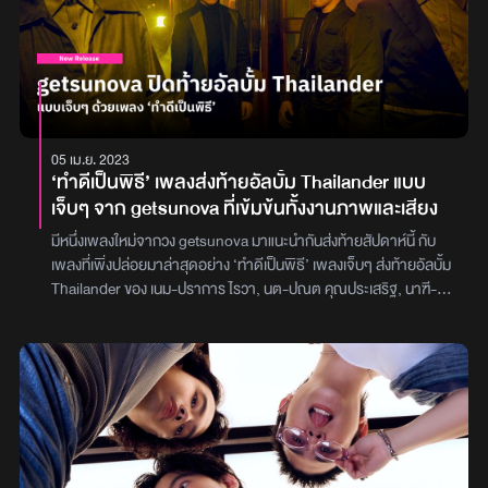
05 เม.ย. 2023
‘ทำดีเป็นพิธี’ เพลงส่งท้ายอัลบั้ม Thailander แบบ
เจ็บๆ จาก getsunova ที่เข้มข้นทั้งงานภาพและเสียง
มีหนึ่งเพลงใหม่จากวง getsunova มาแนะนำกันส่งท้ายสัปดาห์นี้ กับ
เพลงที่เพิ่งปล่อยมาล่าสุดอย่าง ‘ทำดีเป็นพิธี’ เพลงเจ็บๆ ส่งท้ายอัลบั้ม
Thailander ของ เนม-ปราการ ไรวา, นต-ปณต คุณประเสริฐ, นาฑี-
นาฑี โอสถานุเคราะห์ และ ไปร์ท-คมฆเดช แสงวัฒนาโรจน์ จากค่าย
White Music ในเครือ GMM Grammyเพลงนี้ไม่เพียงแต่จะเข้มข้นใน
พาร์ทเนื้อหา และซาวด์ดนตรีที่ 4 หนุ่มทุ่มเทและตั้งใจ ในพาร์ทงานภาพ
ยังได้ 2 นักแสดงทั้ง ติ๊ก เจษฎาภรณ์ และ โดนัท มนัสนันท์ มาร่วมแสดง
ในมิวสิกวิดีโอ เพื่อถ่ายทอดเรื่องราวของคู่รักที่ทะเลาะกันเพราะฝ่าย
หนึ่งเข้าใจผิดคิดว่าอีกฝ่ายมีคนอื่น กระทั่งบานปลายไปจนถึงขึ้นตอน
การฟ้องร้องในชั้นศาลขณะที่ 2 นักแสดงได้พูดถึงความรู้สึกของการ
ร่วมงานในมิวสิกวิดีโอชิ้นนี้ว่า เป็นบทที่ยาก เพราะน้อยครั้งที่จะมีโอกาส