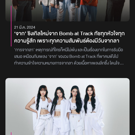
จากนั้นก็ได้ท้าทายด้วยการทำเพลงไทยและประสบความสำเร็จถึง 2
อัลบั้ม จนรู้สึกว่าถึงเวลาที่จะต้องกลับไปสู่จุดเริ่มต้น ด้วยการทำในสิ่งที่
เป็น Tilly Birds ในรูปแบบที่โตขึ้น ซึ่งแม้ว่าเนื้อเพลงจะเป็นสากล แต่ทุก
รายละเอียดก็ยังคงบ่งบอกถึงความเป็น Tilly Birds ได้อย่างชัดเจน“ทุก
21 มี.ค. 2024
อย่างในเพลงนี้ยังเป็น Tilly Birds ทั้งหมดเลยครับ ทั้งดนตรีที่เป็น
‘จาก’ ซิงเกิลใหม่จาก Bomb at Track ทัชทุกหัวใจทุก
Alternative, การเรียบเรียง และซาวด์กีตาร์ ซึ่งเพลงนี้เป็นเพลงที่พูดถึง
ความรู้สึก เพราะทุกความสัมพันธ์ต้องมีวันจากลา
ความรู้สึกที่เราอยากจะลืมแต่ก็ยังลืมไม่ได้ ยังเจ็บยังทรมานกับการเห็น
ภาพความทรงจำเก่า ๆ อยู่อย่างนั้น จะนอนก็นอนไม่หลับ เชื่อว่าหลาย
‘การจากลา’ เหตุการณ์ที่ใครก็หนีไม่พ้น และเป็นเรื่องยากในการรับมือ
คนคงเข้าใจความรู้สึกนี้ที่มันมูฟออนไม่ได้สักที“เพลงนี้เราก็เขียนกันเอง
เสมอ เหมือนกับเพลง ‘จาก’ ของวง Bomb at Track ที่พาคนฟังไป
เป็นหลักครับ แต่ได้ Alex Syps และ Nache Chan มาช่วยทำให้เพลง
ทำความเข้าใจความหมายการจากลา ด้วยเนื้อหาเพลงลึกซึ้ง โดนใจคน
ออกมาสมบูรณ์มากขึ้น ส่วนพาร์ตดนตรีก็ยังคงความชัดในแบบของ
ฟัง ซึ่ง เต้ นักร้องนำของวงรับหน้าที่เขียนเนื้อร้องเพื่อถ่ายทอดทุกความ
Tilly birds ที่มีความเป็น เติร์ด บิลลี่ และ ไมโล ที่คุ้นเคยอยู่ ส่วนมิวสิก
รู้สึกใจใจ“นี่ฉันต้องเสียใครไปจากชีวิตอีกหรือเปล่านอกจากเธอยังมีใคร
วิดีโอก็ได้เพื่อนของเรา ตุลย์-ณัฐดนัย ป้อมบ้านต้า มาเป็นผู้กำกับให้อีก
อีกหรือเปล่าต้องการให้ฉันเดียวดายใช่ไหมถึงต้องมาทิ้งกัน”ไม่เพียงแต่
ครั้ง หลังจากเคยร่วมงานกันในเพลง ‘ฉันมันเป็นใคร’ และ ‘เดอะแบก’ ซึ่ง
เนื้อหาจะบาดลึก มิวสิกวิดีโอยังได้ เฟย-ภัทร เอกแสงกุล มานำแสดง
เขาก็ถ่ายทอดภาพและเรื่องราวออกมาในแบบที่เราชอบมาก ๆ ครับ
ร่วมกับนักแสดงอีก 27 ชีวิต ที่ผู้กำกับได้ร้อยเรียงรายละเอียด เพื่อ
อยากฝากให้ทุกคนได้ติดตาม”สัมผัสตัวตนและเป็นจุดเริ่มต้นบนเส้น
ถ่ายทอดเรื่องราวครบถ้วนด้วยวิธีถ่ายแบบ Long Take ในเวลาเพียง
ทางดนตรีของ Tilly Birds ผ่านซิงเกิลสากลใหม่ ‘White Pills’ ก้าวแรก
3.33 นาที แต่กลับทำให้ใครหลายคนเข้าใจความหมายของการจากลา
ของการเดินทางครั้งใหม่ที่ใหญ่และท้าทายกว่าเดิม เพื่อเป้าหมายในการ
และหวนนึกถึงเรื่องราวของตนเอง จนพายอดวิวทะลุ 1 ล้านวิวภายใน 1
ลุยตลาดเพลงสากลแบบเต็มตัว ฟังและชมมิวสิกวิดีโอเพลงนี้ได้แล้วทาง
สัปดาห์เท่านั้นที่เพลงถูกปล่อยออกมา ทั้งยังติดอันดับที่ 11 on
YouTube : GeneLab และทุกบริการ Music Streamingภาพ : Tilly
Trending for music ในยูทูปไปเรียบร้อย (ข้อมูลเมื่อวันที่ 21 มีนาคม