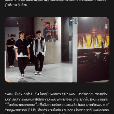
จุใจถึง 10 วันด้วย
“เพลงนี้เป็นซิงเกิลลำดับที่ 4 ในอัลบั้มพวกเรา จริงๆ เพลงนี้เราทำมาก่อน ‘ทรงอย่าง
แบด’ เลยมีการเพิ่มดนตรีไปให้เข้ากับเพลงชุดใหม่ของพวกเรามากขึ้น มีจังหวะดนตรี
ที่ทั้งเศร้าและกระแทกกระทั้นเพื่อดึงอารมณ์ความประชดประชันออกจากตัวเพลง และที่
สำคัญพวกเรากลับไปปรับเลี่ยงคำหยาบในท่อนแรปออก เนื่องจากเราก็มีแฟนคลับวัย