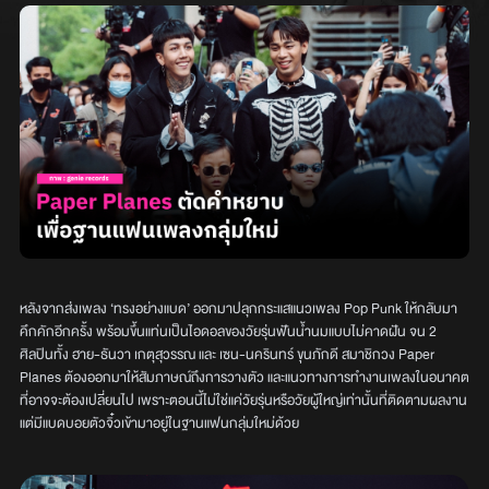
หลังจากส่งเพลง ‘ทรงอย่างแบด’ ออกมาปลุกกระแสแนวเพลง Pop Punk ให้กลับมา
คึกคักอีกครั้ง พร้อมขึ้นแท่นเป็นไอดอลของวัยรุ่นฟันน้ำนมแบบไม่คาดฝัน จน 2
ศิลปินทั้ง ฮาย-ธันวา เกตุสุวรรณ และ เซน-นครินทร์ ขุนภักดี สมาชิกวง Paper
Planes ต้องออกมาให้สัมภาษณ์ถึงการวางตัว และแนวทางการทำงานเพลงในอนาคต
ที่อาจจะต้องเปลี่ยนไป เพราะตอนนี้ไม่ใช่แค่วัยรุ่นหรือวัยผู้ใหญ่เท่านั้นที่ติดตามผลงาน
แต่มีแบดบอยตัวจิ๋วเข้ามาอยู่ในฐานแฟนกลุ่มใหม่ด้วย