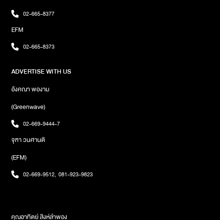
สื่อสารความเป็น ALALA ของพวกเราได้อย่างดี ส่วนคำว่า To The
02-665-8377
Top สื่อถึงความสนุกสนานที่จะเกิดขึ้นในเพลงนี้ เนื้อหาเพลงนี้ก็จะเล่า
EFM
ถึงการพาตัวเองไปถึงจุดสูงสุด ไม่ว่าด้วยวิธีไหนก็ตาม ก็จะเอาชนะทุก
สิ่งเพื่อไปให้ถึง เป็นเพลงที่สื่อความหมายและ Attitude ของพวกเราด้วย
02-665-8373
ค่ะ“ส่วนมิวสิกวิดีโอเพลงนี้ก็จะได้เห็น Performance ท่าเต้นที่ยากขึ้น
อีก เป็นการชาเลนจ์พวกเราด้วยค่ะ กับภาพ CG สวยแปลกใหม่ ที่ได้พี่
ADVERTISE WITH US
จีน-คำขวัญ ดวงมณี กลับมาร่วมงานกันอีก เล่าเรื่องราวของพวกเราที่
นำพาตัวเองขึ้นไปอยู่บนที่สูงในรูปแบบต่าง ๆ เปรียบกับความ
อังคณา พองาม
ทะเยอทะยานตามความฝัน ถึงแม้ว่าพวกเราจะตกลงมา หรือมีวันที่ Fail
แต่เราก็ยังมีความมั่นใจอยู่เสมอ เป็นการซ่อนข้อคิดเปรียบเหมือนชีวิต
(Greenwave)
ของคนด้วยค่ะ ว่า บางครั้ง To The Top ของแต่ละคนอาจไม่เท่ากัน ขึ้น
02-669-9444-7
อยู่กับว่าเราพอใจที่จะอยู่ To the top ตรงไหน พวกเราตั้งใจกันมาก
และหวังว่าทุกคนจะสนุกแล้วเต้นไปกับพวกเรา ALALA นะคะ”แฟน ๆ
จุฑา วนศานติ
สามารถติดตามฟังและชมมิวสิกวิดีโอเพลง ‘ALALA (To The Top)’
(EFM)
Executive Prod. URBOYTJ ได้แล้ววันนี้ทาง YouTube :
Officialwhitemusic และทุกบริการมิวสิกสตรีมมิงภาพ : WhiteFox
02-669-9512
,
081-923-9823
คุณอาทิตย์ สิงห์ลำพอง