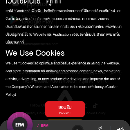
เว็บไซต์นี้ใช้ “คุกกี้”
เราใช้ “Cookies” เพื่อเพิ่มประสิทธิภาพและประสบการที่ดีในการใช้งานเว็บไซต์ และ
จัดเก็บข้อมูลเพื่อนำมาวิเคราะห์ประมวลผลและนำเสนอ คอนเทนต์ ข่าวสาร
ประชาสัมพันธ์ กิจกรรมทางการตลาด การโฆษณา หรือ ผลิตภัณฑ์ใหม่ เพื่อพัฒนา
ติดต่อสอบถาม / แจ้งปัญหาการใช้งาน
ปรับปรุงการใช้งาน Website และ Application ของบริษัทให้มีประสิทธิภาพมากขึ้น
นโยบายคุกกี้
atimeplatform@atimemedia.com
We Use Cookies
บริษัท จีเอ็มเอ็ม มีเดีย จำกัด (มหาชน)
We use “Cookies” to optimize and best experience in using the website.
And store information for analyst and propose content, news, marketing
เลขที่ 50 อาคาร จีเอ็มเอ็ม แกรมมี่ เพลส ถนนสุขุมวิท21 (อโศก)
activity, advertising, or new products for develop and improve the use of
แขวงคลองเตยเหนือ เขตวัฒนา กรุงเทพ 10110
the Company's Website and Application to be more efficiency.
(Cookie
Policy)
Follow Us
ยอมรับ
Privacy Policy
Terms of Service
Cookie Policy
(ACCEPT)
การตั้งค่าคุกกี้
♪
EFM