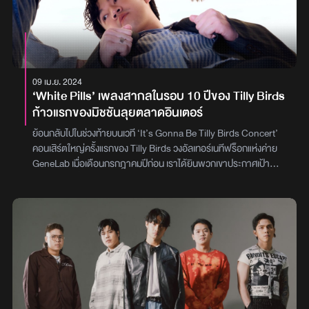
ได้มาแสดงมิวสิกวิดีโอ เรียกว่าเข้าถึงอารมณ์ บาดลึก และฟาดฟันกัน
ทางอารมณ์ตั้งแต่ซีนแรก แม้จะยากแต่ก็ทำมันออกมาได้ด้วยดี ซึ่งเรื่อง
ราวก็เข้ากับยุคสมัยที่เชื่อว่าทุกคนน่าจะโดนในแน่นอนสามารถรับชม
เรื่องราวคู่รักคู่ ‘ทำดีเป็นพิธี’ ได้แล้วทาง YouTube :
OfficialWhiteMusic หรือรับฟังได้ทุกบริการ Music Streaming รวม
09 เม.ย. 2024
ไปถึงขอเพลงนี้เข้ามาได้ที่ EFM94 ในช่วง EFM DJ PLAYLIST ตลอด
‘White Pills’ เพลงสากลในรอบ 10 ปีของ Tilly Birds
ทั้งวันภาพ : White Music
ก้าวแรกของมิชชันลุยตลาดอินเตอร์
ย้อนกลับไปในช่วงท้ายบนเวที ‘It’s Gonna Be Tilly Birds Concert’
คอนเสิร์ตใหญ่ครั้งแรกของ Tilly Birds วงอัลเทอร์เนทีฟร็อกแห่งค่าย
GeneLab เมื่อเดือนกรกฎาคมปีก่อน เราได้ยินพวกเขาประกาศเป้า
หมายใหม่ที่ตั้งใจลุยตลาดเพลงอินเตอร์แบบเต็มตัว พร้อมหยิบ 1 เพลง
ที่มีชื่อว่า ‘White Pills’ ออกมาบรรเลงให้แฟน ๆ ในคอนเสิร์ตได้ฟังก่อน
ใครวันนี้ได้เวลาแล้วสำหรับก้าวแรกของมิชชั่นยิ่งใหญ่ เติร์ด-อนุโรจน์
เกตุเลขา, บิลลี่-ณัฐดนัย ชูชาติ และไมโล-ธุวานนท์ ตันติวัฒนวรกุล เลย
ขอประเดิมอัลบั้มสากลด้วยการปล่อยเพลง ‘White Pills’ ออกมาให้ฟัง
กันแบบเต็ม ๆ พร้อมชวนขยับไปตามกรูฟ และซาวด์ดนตรีที่อัดแน่นไป
ด้วยเอกลักษณ์ของ Tilly Birdsพวกเขาเล่าว่านี่เป็นการกลับมาทำงาน
เพลงสากลในรอบกว่า 10 ปี เพราะ Tilly Birds เริ่มต้นด้วยการทำเพลง
สากลมาก่อนทั้ง ‘Heart In A Cage’ และ ‘Like A Dead Man’ แต่หลัง