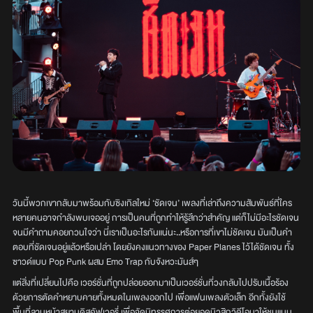
วันนี้พวกเขากลับมาพร้อมกับซิงเกิลใหม่ ‘ชัดเจน’ เพลงที่เล่าถึงความสัมพันธ์ที่ใคร
หลายคนอาจกำลังพบเจออยู่ การเป็นคนที่ถูกทำให้รู้สึกว่าสำคัญ แต่ก็ไม่มีอะไรชัดเจน
จนมีคำถามคอยกวนใจว่า นี่เราเป็นอะไรกันแน่นะ..หรือการที่เขาไม่ชัดเจน มันเป็นคำ
ตอบที่ชัดเจนอยู่แล้วหรือเปล่า โดยยังคงแนวทางของ Paper Planes ไว้ได้ชัดเจน ทั้ง
ซาวด์แบบ Pop Punk ผสม Emo Trap กับจังหวะมันส์ๆ
แต่สิ่งที่เปลี่ยนไปคือ เวอร์ชั่นที่ถูกปล่อยออกมาเป็นเวอร์ชั่นที่วงกลับไปปรับเนื้อร้อง
ด้วยการตัดคำหยาบคายทั้งหมดในเพลงออกไป เพื่อแฟนเพลงตัวเล็ก อีกทั้งยังใช้
พื้นที่ลานหน้าสยามดิสคัฟเวอรี่ เพื่อจัดนิทรรศการต่อยอดมิวสิกวิดีโอมาให้ชมแบบ