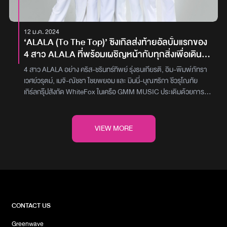
Birds
2567)แฟน ๆ ติดตามชมมิวสิกวิดีโอเพลง ‘จาก(Expired)’ จาก
Bomb at Track ได้แล้ววันนี้ทาง Youtube : genierock และทุกบริการ
Music Streamingภาพ : genie records
12 ม.ค. 2024
‘ALALA (To The Top)’ ซิงเกิลส่งท้ายอัลบั้มแรกของ
4 สาว ALALA ที่พร้อมเผชิญหน้ากับทุกสิ่งเพื่อเดินไป
สู่จุดหมาย
4 สาว ALALA อย่าง คริส-ชรินทร์ทิพย์ รุ่งธนเกียรติ, อิม-พิมพ์ภัทรา
เวศย์วรุตม์, เมจิ-ณัชชา ไชยพยอม และ มินนี่-บุณฑริกา ชีวรุโณทัย
เกิร์ลกรุ๊ปสังกัด WhiteFox ในเครือ GMM MUSIC ประเดิมด้วยการ
ปล่อยเพลงแรกของปี 2024 แบบฉ่ำ ๆ กับเพลง ‘ALALA (To The
Top)’ ซึ่งเป็นซิงเกิลลำดับที่ 5 ปิดท้ายอัลบัมชุดแรกของพวกเธออย่าง
‘BABY MVP’ ส่ง Energy ของเด็กยุคใหม่เพื่อพาทุกคนไปเอ็นจอยด้วย
VIEW MORE
สไตล์เพลงสนุกสนาน แปลกใหม่ ท่าเต้นยากชาเลนจ์กว่าที่เคยไม่เพียง
เท่านั้นพวกเธอยังคัมแบ็กกับลุคใหม่สุดเปรี้ยว โดยยังคงได้ URBOYTJ
ทำหน้าที่เป็น Executive Producer และพิเศษสุดได้ทีมทำเพลงระดับ
โลก The Kennels มา Produce ตั้งต้นให้ โดยทำ Beat และ Melody
ได้อย่างน่าสนใจ แถมเนื้อเพลงยังมีการผสมผสาน ภาษาไทยและภาษา
อังกฤษได้อย่างลงตัว ตื่นตาตื่นใจติดหูแฟน ๆ แน่นอนALALA เล่าถึง
ความพิเศษและเบื้องหลังการทำงานในเพลงนี้ให้เราได้ฟังว่า“เพลง
CONTACT US
ALALA (To The Top) เป็นซิงเกิลสุดท้ายในอัลบั้ม BABYMVP ของ
Greenwave
พวกเรา ที่มีความพิเศษมาก ๆ ตั้งแต่ชื่อเพลงเลย ที่นำชื่อวงมาใช้ เพื่อ