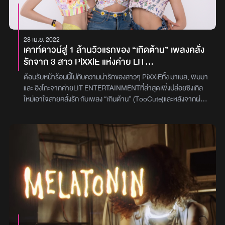
28 เม.ย. 2022
เคาท์ดาวน์สู่ 1 ล้านวิวแรกของ “เกิดต้าน” เพลงคลั่ง
รักจาก 3 สาว PiXXiE แห่งค่าย LIT
ENTERTAINMENT
ต้อนรับหน้าร้อนนี้ไปกับความน่ารักของสาวๆ PiXXiEทั้ง มาเบล, พิมมา
และ อิงโกะจากค่ายLIT ENTERTAINMENTที่ล่าสุดเพิ่งปล่อยซิงเกิล
ใหม่เอาใจสายคลั่งรัก กับเพลง “เกินต้าน” (TooCute)และหลังจากผ่าน
ไปเพียง 1 สัปดาห์ ยอดผู้ชมบน YouTube ก็พุ่งกระฉูด ทำเอาแฟนๆ
เตรียมนับถอยหลังสู่ 1 ล้านวิวแรกกันแล้ว สำหรับ “เกินต้าน”
(TooCute)เป็น Special Single ที่นำเอาคำฮิตติดปากของคนในยุคนี้
มาใช้บอกความรู้สึกเวลาเราเจอใครที่น่ารักมากๆ ว่า “น่ารักเกินต้าน”
แทนความรู้สึกของการแอบรักใครจนควบคุมตัวเองไว้ไม่อยู่ เพราะคนที่
เราหลงรัก มันน่ารักจนเกินต้านจริงๆ โดยผลงานครั้งนี้ยังคงได้ฮาย-
ธันวา เกตุสุวรรณที่เคยร่วมงานกันมาแล้วในเพลง“เด็ด”และ“มู
เตลู”กลับมาดูแลในตำแหน่งโปรดิวเซอร์เช่นเดิม พร้อมด้วยMUKUมา
รับหน้าที่เขียนเนื้อร้องและทำนอง นอกจากเนื้อหาและเมโลดี้ของเพลงนี้ที่
น่ารักมากๆ แล้วSpecial Videoของเพลงนี้ก็น่ารักไม่แพ้กัน ไม่ว่าจะเป็น
เสื้อผ้าหน้าผมที่สดใส รวมไปถึงบรรยากาศทะเลช่างพอดีและลงตัวไป