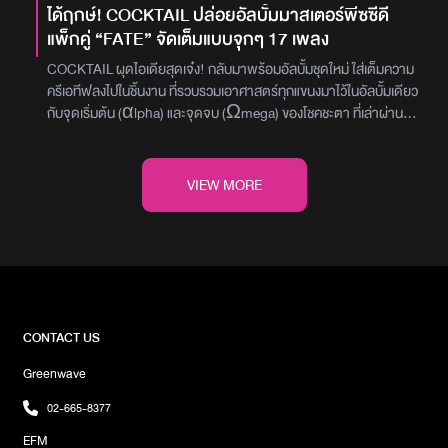
ฟังและชม Music Video เพลง “INK WARUNTORN” ได้ที่ YouTube
ได้ฤกษ์! COCKTAIL ปล่อยอัลบั้มมาสเตอร์พีซซีดี
: BOXX MUSIC และปิดท้ายการเดินทางของ อิ้งค์ วรันธร ในอัลบั้มเต็ม
แพ็กคู่ “FATE” จัดเต็มแบบจุกๆ 17 เพลง
อัลบั้มแรกกันแบบสนุก สดใส และเหมาะอย่างยิ่งที่จะชวนแฟนเพลงทุกคน
ไปยืนดูการแสดงเพลงนี้แบบสดๆ ด้านหน้าเวทีภาพ : BOXX MUSIC
COCKTAIL ผุดไอเดียสุดเจ๋ง! กลับมาพร้อมอัลบั้มชุดใหม่ ใส่เต็มความ
ครีเอทีฟลงไปในชิ้นงาน ที่รวบรวมเอาศาสตร์ทุกแขนงมาไว้ในอัลบั้มเดียว
กับจุดเริ่มต้น (αlpha) และจุดจบ (Ωmega) ของโชคชะตา ที่เล่าผ่าน
บทเพลงฮิตอย่าง ชั่วชีวิต, ดึงดัน Feat. ตั๊ก ศิริพร, อภิสิทธิ์ชน, รักจริง
(ให้ดิ้นตาย) Feat. Tik Shiro F.HERO หรือเพลงใหม่ล่าสุดอย่าง
“คนจริงใจ” ที่ได้ “ปู่จ๋าน ลองไมค์, พงศ์ พัทลุง, ลำไย ไหทองคำ” มารวม
VIEW MORE
เติมเต็มสีสันในครั้งนี้ยังไม่หมดเพียงเท่านี้ เพราะในอัลบั้มจัดเต็มจุกๆ ไว้
ถึง 17 เพลง พร้อมงานออกแบบปกอัลบั้มที่การันตีด้วยรางวัล Best
Cover Art of The Year จาก TOTY Music Awards 2021 ถือเป็น
อัลบั้มมาสเตอร์พีซจาก “COCKTAIL” ที่อัดแน่นไปด้วยคุณภาพ
สำหรับ CD อัลบั้มแพ็กคู่ “FATE” ประกอบไปด้วยอัลบั้มชุดที่ 7
"αlpha" และชุดที่ 8 "Ωmega" รวมทั้งสิ้นจำนวน 17 เพลง จำหน่าย
ในรูปแบบ Standard Edition และแบบ Collector's Editionภาพ :
CONTACT US
GMMGrammy
Greenwave
02-665-8377
EFM