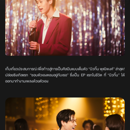
เก็บเกี่ยวประสบการณ์ เพื่อก้าวสู่การเป็นศิลปินแบบเต็มตัว “บิวกิ้น พุฒิพงศ์” ล่าสุด!
ปล่อยซิงเกิลแรก “ชอบตัวเองตอนอยู่กับเธอ” ซึ่งเป็น EP แรกในชีวิต ที่ “บิวกิ้น” ได้
ออกมาทำงานเพลงด้วยตัวเอง