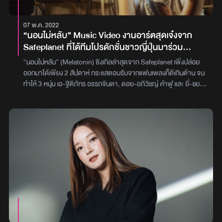
หมด เป็นเพลงฟังสบายๆ เหมาะสำหรับSummerสามารถเข้าไป
ติดตามชม Special Video“เกินต้าน” (TooCute)จาก 3 สาวPiXXiE
07 พ.ค. 2022
กันได้ที่ YouTube : LIT Entertainment และทุก Music
“นอนไม่หลับ” Music Video งานอาร์ตสุดเจ๋งจาก
Streamingภาพ : LIT Entertainment
Safeplanet ที่ได้ทีมโปรดักชั่นชาวญี่ปุ่นมาร่วม
ออกแบบความรักบนโลก Metaverse
“นอนไม่หลับ” (Melatonin) ซิงเกิลล่าสุดจาก Safeplanet เพิ่งปล่อย
ออกมาได้เพียง 2 สัปดาห์ กระแสตอบรับจากแฟนเพลงก็ดีเกินต้าน จน
ทำให้ 3 หนุ่ม เอ-ฐิติภัทร อรรถจินดา, ดอย-อภิวิชญ์ คำฟู และ ยี่-ชย
ปัญญ์ จันทรานุสนธิ์ ปลื้มปริ่มกับผลงานเพลงที่ตั้งใจทำอย่างสุดฝีมือ
และเพื่อเป็นการตอบแทนแฟนเพลงทุกคน Safeplanet จึงขอมอบ
เซอร์ไพรส์พิเศษ ด้วยการปล่อยมิวสิกวีดีโอเพลง “นอนไม่หลับ”
(Melatonin) ซึ่งพวกเขาได้ดึงทีมงานโปรดักชั่นชื่อดังจากประเทศญี่ปุ่น
มาช่วยดีไซน์ตัวมิวสิกวีดีโอร่วมกับสมาชิกในวง แถมทุกๆ ฉากยังถ่ายทำ
และตัดต่อ ส่งตรงมาจากประเทศญี่ปุ่นทั้งหมดอีกด้วย โดยเรื่องราวขอ
งมิวสิกวีดีโอตัวนี้ พูดถึงแอนดรอยด์หนุ่มสาวที่อยู่กันคนละ Metaverse
ซึ่งต่างฝ่ายต่างก็กำลังค้นหาสัญญาณ เพื่อตามหารักแท้ของตัวเอง จน
วันหนึ่งก็ได้ทะลุมิติมาเจอกัน แต่เรื่องราวจะเป็นอย่างไรต่อนั้น ต้องไปรับ
ชมกันในมิวสิกวีดีโอชิ้นนี้บน YouTube : Safeplanet และภายหลังจาก
ปล่อยออกมาให้ชมกัน ยอดผู้ชมก็ทะลุไปกว่า 300,000 ครั้งภายในเวลา
เพียง 24 ชั่วโมงเท่านั้นภาพ : Safeplanet