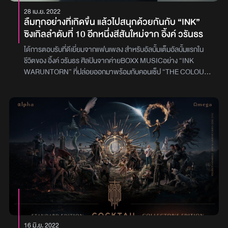
28 เม.ย. 2022
ลืมทุกอย่างที่เกิดขึ้น แล้วไปสนุกด้วยกันกับ “INK”
ซิงเกิลลำดับที่ 10 อีกหนึ่งสีสันใหม่จาก อิ้งค์ วรันธร
ได้การตอบรับที่ดีเยี่ยมจากแฟนเพลง สำหรับอัลบั้มเต็มอัลบั้มแรกใน
ชีวิตของ อิ้งค์ วรันธร ศิลปินจากค่ายBOXX MUSICอย่าง “INK
WARUNTORN” ที่ปล่อยออกมาพร้อมกับคอนเซ็ป “THE COLOUR
OF INK”ซึ่งทุกเพลงล้วนสะท้อนตัวตน มุมมอง และสีสันที่หลากหลาย
เป็นตัวแทนความรู้สึกของเธอในช่วงเวลาต่างๆ ของชีวิตโดยล่าสุดเดิน
ทางมาถึงซิงเกิลลำดับที่ 10 ที่ชื่อเดียวกันกับตัวเอง คือ “INK” เป็นเพลง
ที่แทนความรู้สึกทุกครั้งที่ได้ขึ้นไปบนเวที แล้วมักลืมทุกอย่างที่เกิดขึ้น เพื่อ
สนุกไปกับทุกคนให้มากที่สุดเท่าที่ทำได้ และก็อยากจะชวนให้ทุกคน อยู่
ด้วยกันตรงนี้แล้วสนุกไปด้วยกัน โดย อิ้งค์ เล่าถึงเพลงนี้ว่า“ถ้าพูดถึง
เพลงในอัลบั้ม รู้สึกว่าเพลงนี้เป็นเพลงที่มีความเป็นเราที่สุด และสามารถ
จบปิดความรู้สึกของอิ้งค์ในอัลบั้มนี้ได้อย่างดี และมีความเป็นเพลงไดเร
คชั่นที่จัดที่สุดในอัลบั้มนี้ด้วย เลยอยากเลือกมาปิดท้ายส่วนมิวสิกวิดีโอ
ก็ขอจัดเพอร์ฟอแมนซ์ เพื่อถ่ายทอดการเป็นศิลปินของอิ้งค์ที่สุด เพราะ
ที่ผ่านมาในทุกๆเอ็มวีของอัลบั้มนี้ ยังไม่มีเพลงไหนที่เป็นภาพอิ้งค์กับวง
เลย เลยคิดว่าเพลงนี้อยากทำให้ทุกคนสนุกไปกับดนตรี กับเพลงที่สุด
เลยใช้แสงมาเล่นกับวง ทำให้ภาพมันไปกับเพลงมากขึ้น”สามารถเข้าไป
16 มิ.ย. 2022