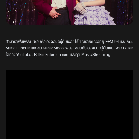
สามารถฟังเพลง “ชอบตัวเองตอนอยู่กับเธอ” ได้ทางรายการวิทยุ EFM 94 และ App
Atime FungFin และ ชม Music Video เพลง “ชอบตัวเองตอนอยู่กับเธอ” จาก Billkin
ได้ทาง YouTube : Billkin Entertainment และทุก Music Streaming