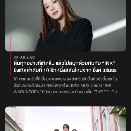
แล้วจะให้ความรู้สึกแปลกใหม่ ในขณะที่พาร์ทดนตรีทั้งสามพาร์ทก็
หวังจนคิดไปเองว่าเค้ามีใจ แต่มันไม่ใช่ ก็เลยต้องเก็บอาการเอาไว้ ไม่กล้า
สามารถร้อยเรียงให้เข้ากันอย่างลงตัวนอกจากนี้ในส่วนของมิวสิควิดีโอ
ให้อีกฝ่ายรู้ ในส่วนพาร์ทดนตรีทาง ฟุ้ง ได้ดีไซด์ซาวด์ให้เพลงนี้เน้น
ก็ได้ถ่ายทอดเรื่องราวผ่านตัวละครผู้ชายคนหนึ่งที่เจ็บปวดกับคำพูด
จังหวะให้ฟังแล้วรู้สึกอยากขยับตัวเบาๆ ถึงแม้จะเป็นเพลงช้า แต่เสริม
ของคนรอบข้างจนทำให้หลายครั้งเขารู้สึกแปลกแยกภาพ : Smallroom
ด้วยเสียงกลองและเพอร์คัชชันให้ได้กลิ่นอายวงร็อคในยุค 80’s และเพิ่ม
สีสันด้วย MV วงได้ร่วมงานกับ เหม่เหม ธัญญวีร์ นักแสดงดาวรุ่งจาก
ทางช่อง 7 และ อ๊อม กณิศ จากนาดาวบางกอก เพื่อร่วมถ่ายทอด
อารมณ์เพลงได้เข้าถึงความหมายอย่างแท้จริง โดยแฟนๆ สามารถฟัง
และชม Music Video เพลง “เก็บอาการ” จาก Better Weather ได้แล้ว
วันนี้บน YouTube : Tero Music และทุก Music Streamingภาพ :
28 เม.ย. 2022
Tero Music
ลืมทุกอย่างที่เกิดขึ้น แล้วไปสนุกด้วยกันกับ “INK”
ซิงเกิลลำดับที่ 10 อีกหนึ่งสีสันใหม่จาก อิ้งค์ วรันธร
ได้การตอบรับที่ดีเยี่ยมจากแฟนเพลง สำหรับอัลบั้มเต็มอัลบั้มแรกใน
ชีวิตของ อิ้งค์ วรันธร ศิลปินจากค่ายBOXX MUSICอย่าง “INK
WARUNTORN” ที่ปล่อยออกมาพร้อมกับคอนเซ็ป “THE COLOUR
OF INK”ซึ่งทุกเพลงล้วนสะท้อนตัวตน มุมมอง และสีสันที่หลากหลาย
เป็นตัวแทนความรู้สึกของเธอในช่วงเวลาต่างๆ ของชีวิตโดยล่าสุดเดิน
ทางมาถึงซิงเกิลลำดับที่ 10 ที่ชื่อเดียวกันกับตัวเอง คือ “INK” เป็นเพลง
ที่แทนความรู้สึกทุกครั้งที่ได้ขึ้นไปบนเวที แล้วมักลืมทุกอย่างที่เกิดขึ้น เพื่อ
สนุกไปกับทุกคนให้มากที่สุดเท่าที่ทำได้ และก็อยากจะชวนให้ทุกคน อยู่
ด้วยกันตรงนี้แล้วสนุกไปด้วยกัน โดย อิ้งค์ เล่าถึงเพลงนี้ว่า“ถ้าพูดถึง