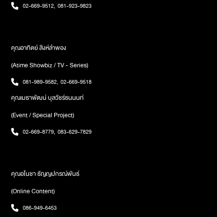
, มินมิน – รชยา ทัพพ์คุณานนต์ วงBNK48, วี – วีรยา จาง วงBNK48,
02-669-9512
,
081-923-9823
จีจี้ – ณัฐกุล พิมพ์ธงชัยกุล วงBNK48, มามิ้งค์ – มาณิฌา เอี่ยมดิลก
วงศ์ วง CGMM48 , ไข่มุก – วรัทยา ดีสมเลิศ วงBNK48, มิโอริ – มิโอริ
โอคุโบะวงBNK48 และ ออม- ปุณยวีร์ จึงเจริญ วงCGM48 ”ภาพ :
BNK48
คุณอาทิตย์ สิงห์ลำพอง
(Atime Showbiz / TV - Series)
081-989-9582
,
02-669-9518
คุณเมธาพัฒน์ บุลวัชร์ธนนนท์
(Event / Special Project)
02-669-8779
,
083-629-7829
คุณอโนชา ธัญญปกรณ์พันธ์
(Online Content)
086-949-6453