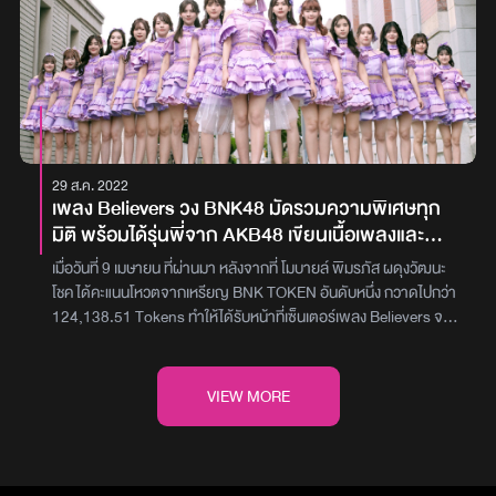
เพลงในอัลบั้ม รู้สึกว่าเพลงนี้เป็นเพลงที่มีความเป็นเราที่สุด และสามารถ
จบปิดความรู้สึกของอิ้งค์ในอัลบั้มนี้ได้อย่างดี และมีความเป็นเพลงไดเร
คชั่นที่จัดที่สุดในอัลบั้มนี้ด้วย เลยอยากเลือกมาปิดท้ายส่วนมิวสิกวิดีโอ
ก็ขอจัดเพอร์ฟอแมนซ์ เพื่อถ่ายทอดการเป็นศิลปินของอิ้งค์ที่สุด เพราะ
ที่ผ่านมาในทุกๆเอ็มวีของอัลบั้มนี้ ยังไม่มีเพลงไหนที่เป็นภาพอิ้งค์กับวง
เลย เลยคิดว่าเพลงนี้อยากทำให้ทุกคนสนุกไปกับดนตรี กับเพลงที่สุด
เลยใช้แสงมาเล่นกับวง ทำให้ภาพมันไปกับเพลงมากขึ้น”สามารถเข้าไป
29 ส.ค. 2022
ฟังและชม Music Video เพลง “INK WARUNTORN” ได้ที่ YouTube
เพลง Believers วง BNK48 มัดรวมความพิเศษทุก
: BOXX MUSIC และปิดท้ายการเดินทางของ อิ้งค์ วรันธร ในอัลบั้มเต็ม
มิติ พร้อมได้รุ่นพี่จาก AKB48 เขียนเนื้อเพลงและ
อัลบั้มแรกกันแบบสนุก สดใส และเหมาะอย่างยิ่งที่จะชวนแฟนเพลงทุกคน
ออกแบบท่าเต้น
ไปยืนดูการแสดงเพลงนี้แบบสดๆ ด้านหน้าเวทีภาพ : BOXX MUSIC
เมื่อวันที่ 9 เมษายน ที่ผ่านมา หลังจากที่ โมบายล์ พิมรภัส ผดุงวัฒนะ
โชค ได้คะแนนโหวตจากเหรียญ BNK TOKEN อันดับหนึ่ง กวาดไปกว่า
124,138.51 Tokens ทำให้ได้รับหน้าที่เซ็นเตอร์เพลง Believers จาก
การที่แฟนๆ ให้การตอบรับอย่างล้นหลามเพลง Believers เป็นเพลง
หลักในซิงเกิลที่ 12 และมีอีกหนึ่งความพิเศษคือ ได้รุ่นพี่วง AKB48 คือ
นานะ โอคาดะ มาโปรดิวเซอร์เนื้อเพลง และ ยุยริ มุรายามะ ออกแบบท่า
VIEW MORE
เต้น เพื่อให้วงรุ่นน้อง BNK48 ในประเทศไทยออกมาดีที่สุดโดยเพลง
Believers มีสไตล์เพลง J-POP จังหวะเพลงเร็วปานกลาง เพลงนี้
เซ็นเตอร์คือ โมบายล์ พิมรภัส ซึ่งเนื้อหาเพลงจะสะท้อนวิถีไอดอลที่
หลากหลายมุมมอง เช่น ความฝัน ความหวัง เป้าหมาย และกำลังใจ ผ่าน