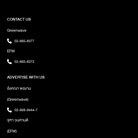
การเล่าเรื่องจาก 16 เซ็มบัตสึสำหรับการออกแบบชุดเซ็นเตอร์ที่มีความ
สวยงาม เซ็นเตอร์ก็ให้ความสำคัญรวมถึง 15 เซ็มบัตสึอีกด้วยเพื่อ
ความเหมาะสมในคาแรคเตอร์ในแต่ละเมมเบอร์และ MV เพลงนี้ได้เดิน
CONTACT US
ทางไปถ่ายทำที่เมืองคิตะคิวชู รวมถึงที่โตเกียว ประเทศญี่ปุ่น ซึ่งเมมเบอร์
Greenwave
และทีมงานก็รู้สึกเหมือนได้กลับบ้านเกิดอีกครั้ง หลังจากห่างหายการก
ลับไปประเทศญี่ปุ่นเนื่องจากช่วงสถานะการณ์ไวรัสโควิด-19ทางด้านผู้
02-665-8377
กำกับมิวสิควีดีโอนี้ ก็ได้เล่าว่า “ด้านไอเดียมิวสิกวิดีโอการถ่ายทอด
EFM
เนื้อหาเพลง Believers ต้องการกล่าวขอบคุณอดีตในวันนั้นนั้น ที่ไม่ทิ้ง
ความฝันและล้มเลิกความตั้งใจ แบ่งเป็น 4 กลุ่มเมมเบอร์ที่จะแตกต่างกัน
02-665-8373
ออกไปตามแลนด์มาร์กในประเทศญี่ปุ่น เช่น การช้อปปิ้ง ,ดูวิวธรรมชาติ
ที่สวยงาม หรือเข้าวัดขอพร และช่วงท้ายมิวสิกวิดีโอเซ็นเตอร์จะพูด
ADVERTISE WITH US
ขอบคุณตัวเองที่อยู่ในกระจก โดยฉากนี้จะสะท้อนถึงตัวตนในอนาคตใน
การเป็นเซ็มบัตสึเพลง Believers เพื่อพูดขอบคุณตัวตนปัจจุบันที่ทำให้
อังคณา พองาม
ตัวเองได้มาถึงจุดนี้ได้ ”อย่างไรก็ตาม 16 เซ็มบัตสึในเพลง Believers
ได้แก่ โมบายล์ -พิมรภัส ผดุงวัฒนะโชค วงBNK48 รับตำแหน่ง
(Greenwave)
เซ็นเตอร์ , มิวสิค – แพรวา สุธรรมพงษ์ วง BNK48 , เนย – กานต์ธีรา
02-669-9444-7
วัชรทัศนกุล วงBNK48 ,น้ำหนึ่ง – มิลิน ดอกเทียน วงBNK48 ,พิม –
พรวารินทร์ วงศ์ตระกูลกิจ วง CGM48 , คนิ้ง – วิทิตา สระศรีสม วง
จุฑา วนศานติ
CGMM48 , ตาหวาน – อิสราภา ธวัชภักดี วงBNK48 , ปูเป้ – จิรดา
(EFM)
ภา อินทจักร วง BNK48 ,ฟ้อนด์ – ณัฐทิชา จันทรวารีเลขา วงBNK48