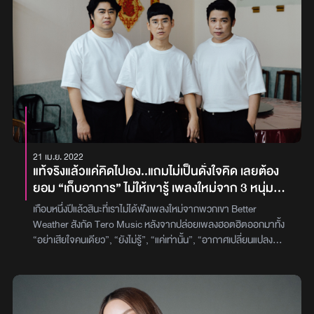
สังคมที่ทำให้คนหนึ่งคนต้องเจ็บปวด สำหรับ “นับ 1 ไม่ถึง 10 (Count 1
not to 10)”บทเพลงที่ถ่ายทอดความอดทนของคนที่ถูกรังแกด้วยคำ
พูด เช่น การโดนตำหนิหรือหยอกล้อถึงรูปร่าง ผิวพรรณ รวมไปถึงคำ
พูดติดตลกที่ไม่ตลก โดยเนื้อหาของเพลงเกิดจากการที่เจได้เห็นข่าว
สถิติพฤติกรรมการกลั่นแกล้งรังแกกัน หรือบูลลี่ของประเทศไทย ติด
อันดับสองของโลก รวมถึงตัวของเจเองที่เคยผ่านเรื่องราวดังกล่าวใน
สมัยตนยังเด็ก ผ่านทางคำพูดที่คนส่วนใหญ่มองว่าเป็นการหยอกล้อ
ทักทายกันขำๆ จนทำให้พฤติกรรมเหล่านั้นเกิดเป็นความเคยชิน ซึ่ง เจ
เชื่อว่าเรื่องราวการบูลลี่มักพบเห็นได้บ่อยครั้งในสังคมไทย และมีคน
มากมายที่เจ็บปวดหรือโดนทำร้ายจิตใจ จากการถูกกลั่นแกล้งทางคำ
21 เม.ย. 2022
พูด เพลงนี้จึงอยากเป็นตัวแทนของคนที่กำลังเจอปัญหาดังกล่าว และ
แท้จริงแล้วแค่คิดไปเอง..แถมไม่เป็นดั่งใจคิด เลยต้อง
เพื่อให้หลายคนได้ตระหนักว่าการบูลลี่หรือการหยอกล้อกันนั้นไม่ควร
ยอม “เก็บอาการ” ไม่ให้เขารู้ เพลงใหม่จาก 3 หนุ่ม
เป็นเรื่องปกติ เพราะมีใครอีกหลายคนที่ต้องเผชิญปัญหาและเสียน้ำตา
Better Weather
จากการทำร้ายผ่านทางคำพูด ซึ่งเจหวังว่าซิงเกิลนี้จะสามารถเป็น
เกือบหนึ่งปีแล้วสินะที่เราไม่ได้ฟังเพลงใหม่จากพวกเขา Better
ตัวแทนของคนที่เจ็บปวดจากการถูกบูลลี่ และอยากเป็นหนึ่งกำลังใจให้
Weather สังกัด Tero Music หลังจากปล่อยเพลงฮอตฮิตออกมาทั้ง
กับคนที่เจ็บปวดจากพฤติกรรมเหล่านี้ โดยพาร์ทดนตรีของซิงเกิลนี้ มา
“อย่าเสียใจคนเดียว”, “ยังไม่รู้”, “แค่เท่านั้น”, “อากาศเปลี่ยนแปลง
พร้อมความแปลกใหม่ของจังหวะดนตรีที่จะทำให้คนฟังสัมผัสถึงความ
บ่อย” วันนี้พวกเขากลับมาพร้อมกับของขวัญพิเศษเพื่อแฟนเพลงของ
รู้สึกที่หลากหลายในเพลงเดียว ด้วยลูกเล่นที่มีการเปลี่ยนแนวดนตรี
Better Weather ด้วยซิงเกิลใหม่ “เก็บอาการ” เพลงนี้ได้ ข้าว fellow
ท่อนต่อท่อนเลยทีเดียวเริ่มต้นท่อนเวิร์สด้วยอินดี้ป็อป ก่อนจะส่งเข้า
fellow มาร่วมแจมในการเขียนเนื้อเพลงร่วมกับ ฟุ้ง มือกีต้าร์ พร้อม
ฮิปฮอปแบบไม่ให้คนฟังรู้ตัว อีกทั้งยังแฝงความร็อคจางๆ ที่ฟังไฟเรื่อยๆ
พ่วงตำแหน่งโปรดิวเซอร์ของวง โดยเนื้อหาเล่าเรื่องของคนที่ถูกให้ความ