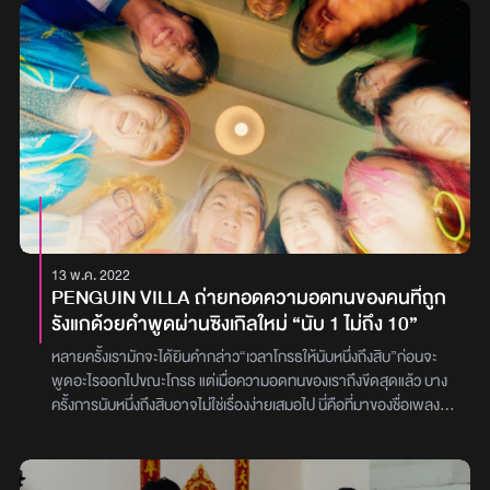
13 พ.ค. 2022
PENGUIN VILLA ถ่ายทอดความอดทนของคนที่ถูก
รังแกด้วยคำพูดผ่านซิงเกิลใหม่ “นับ 1 ไม่ถึง 10”
หลายครั้งเรามักจะได้ยินคำกล่าว“เวลาโกรธให้นับหนึ่งถึงสิบ”ก่อนจะ
พูดอะไรออกไปขณะโกรธ แต่เมื่อความอดทนของเราถึงขีดสุดแล้ว บาง
ครั้งการนับหนึ่งถึงสิบอาจไม่ใช่เรื่องง่ายเสมอไป นี่คือที่มาของชื่อเพลง
ใหม่ล่าสุดจากค่ายSmallroom“นับ 1 ไม่ถึง 10 (Count 1 not to
10)”ซิงเกิลใหม่ล่าสุดโดยศิลปินหนุ่มเสียงทรงเสน่ห์เจ-เจตมน มละโยธา
แห่งPenguin Villaพร้อมตีแผ่ความรู้สึกการถูกบูลลี่ (Bully)ปัญหา