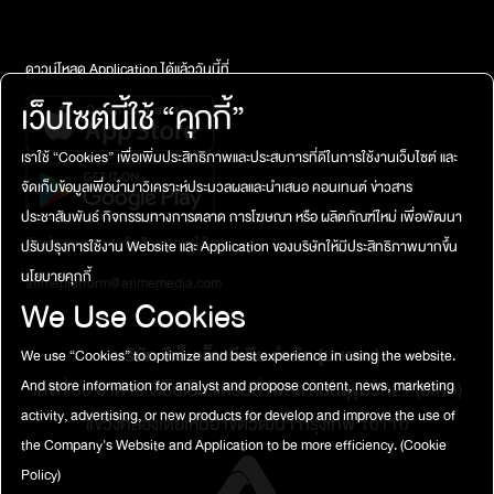
ดาวน์โหลด Application ได้แล้ววันนี้ที่
เว็บไซต์นี้ใช้ “คุกกี้”
เราใช้ “Cookies” เพื่อเพิ่มประสิทธิภาพและประสบการที่ดีในการใช้งานเว็บไซต์ และ
จัดเก็บข้อมูลเพื่อนำมาวิเคราะห์ประมวลผลและนำเสนอ คอนเทนต์ ข่าวสาร
ประชาสัมพันธ์ กิจกรรมทางการตลาด การโฆษณา หรือ ผลิตภัณฑ์ใหม่ เพื่อพัฒนา
ติดต่อสอบถาม / แจ้งปัญหาการใช้งาน
ปรับปรุงการใช้งาน Website และ Application ของบริษัทให้มีประสิทธิภาพมากขึ้น
นโยบายคุกกี้
atimeplatform@atimemedia.com
We Use Cookies
บริษัท จีเอ็มเอ็ม มีเดีย จำกัด (มหาชน)
We use “Cookies” to optimize and best experience in using the website.
เลขที่ 50 อาคาร จีเอ็มเอ็ม แกรมมี่ เพลส ถนนสุขุมวิท21 (อโศก)
And store information for analyst and propose content, news, marketing
activity, advertising, or new products for develop and improve the use of
แขวงคลองเตยเหนือ เขตวัฒนา กรุงเทพ 10110
the Company's Website and Application to be more efficiency.
(Cookie
Policy)