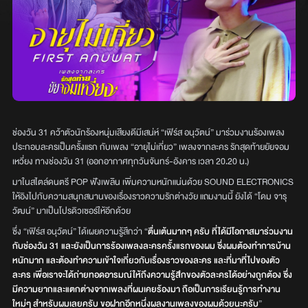
ช่องวัน 31 คว้าตัวนักร้องหนุ่มเสียงดีมีเสน่ห์ “เฟิร์ส อนุวัตน์” มาร่วมงานร้องเพลง
ประกอบละครเป็นครั้งแรก กับเพลง “อายุไม่เกี่ยว” เพลงจากละคร รักสุดท้ายยัยจอม
เหวี่ยง ทางช่องวัน 31 (ออกอากาศทุกวันจันทร์-อังคาร เวลา 20.20 น.)
มาในสไตล์ดนตรี POP ฟังเพลิน เพิ่มความหนักแน่นด้วย SOUND ELECTRONICS
ให้อิงไปกับความสนุกสนานของเรื่องราวความรักต่างวัย แถมงานนี้ ยังได้ “โดม จารุ
วัฒน์” มาเป็นโปรดิวเซอร์ให้อีกด้วย
ซึ่ง “เฟิร์ส อนุวัตน์” ได้เผยความรู้สึกว่า “
ตื่นเต้นมากๆ ครับ ที่ได้มีโอกาสมาร่วมงาน
กับช่องวัน 31 และยังเป็นการร้องเพลงละครครั้งแรกของผม ซึ่งผมต้องทำการบ้าน
หนักมาก และต้องทำความเข้าใจเกี่ยวกับเรื่องราวของละคร และที่มาที่ไปของตัว
ละคร เพื่อเราจะได้ถ่ายทอดอารมณ์ให้ถึงความรู้สึกของตัวละครได้อย่างถูกต้อง ซึ่ง
มีความยากและแตกต่างจากเพลงที่ผมเคยร้องมา ถือเป็นการเรียนรู้การทำงาน
ใหม่ๆ สำหรับผมเลยครับ ขอฝากอีกหนึ่งผลงานเพลงของผมด้วยนะครับ
”