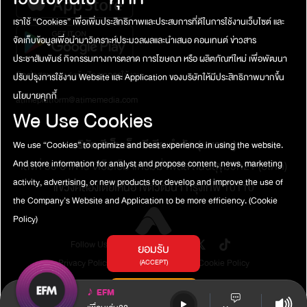
เราใช้ “Cookies” เพื่อเพิ่มประสิทธิภาพและประสบการที่ดีในการใช้งานเว็บไซต์ และ
จัดเก็บข้อมูลเพื่อนำมาวิเคราะห์ประมวลผลและนำเสนอ คอนเทนต์ ข่าวสาร
ประชาสัมพันธ์ กิจกรรมทางการตลาด การโฆษณา หรือ ผลิตภัณฑ์ใหม่ เพื่อพัฒนา
ติดต่อสอบถาม / แจ้งปัญหาการใช้งาน
ปรับปรุงการใช้งาน Website และ Application ของบริษัทให้มีประสิทธิภาพมากขึ้น
นโยบายคุกกี้
atimeplatform@atimemedia.com
We Use Cookies
บริษัท จีเอ็มเอ็ม มีเดีย จำกัด (มหาชน)
We use “Cookies” to optimize and best experience in using the website.
เลขที่ 50 อาคาร จีเอ็มเอ็ม แกรมมี่ เพลส ถนนสุขุมวิท21 (อโศก)
And store information for analyst and propose content, news, marketing
activity, advertising, or new products for develop and improve the use of
แขวงคลองเตยเหนือ เขตวัฒนา กรุงเทพ 10110
the Company's Website and Application to be more efficiency.
(Cookie
Policy)
Follow Us
ยอมรับ
Privacy Policy
Terms of Service
Cookie Policy
(ACCEPT)
การตั้งค่าคุกกี้
♪
EFM
(COOKIES SETTINGS)