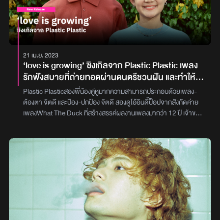
สัมพันธ์ทุกรูปแบบ ไม่ว่าจะเป็นครอบครัว, เพื่อน รวมไปถึงคู่รัก ที่ต่างก็
เคยแตกสลายด้วยคำโกหกจากคนที่ไว้ใจที่สุด เพลงนี้จึงเปรียบเหมือน
ตัวแทนความรู้สึกของคนที่ถูกหักหลัง มาพร้อมเนื้อเพลงที่มีความหมาย
ตรงไปตรงมา และผสมความประชดประชันเล็กน้อย ทำให้เข้าถึงความ
รู้สึกของผู้โดนกระทำมากยิ่งขึ้นโต เล่าให้ EFM ได้ฟังถึงความหมาย
21 เม.ย. 2023
พิเศษของเพลงนี้ว่า “เป็นเพลงที่ใช้ได้กับทุกความสัมพันธ์เลยนะครับ
‘love is growing’ ซิงเกิลจาก Plastic Plastic เพลง
เพราะขณะที่โดนทำร้ายความรู้สึก แต่อีกมุมก็รู้สึกขอบคุณบทเรียนครั้ง
รักฟังสบายที่ถ่ายทอดผ่านดนตรีชวนฝัน และทำให้
นี้ ที่สอนอะไรได้หลายอย่าง”ส่วนในพาร์ทดนตรีพวกเขาก็ยังคง
เราเติบโต
เอกลักษณ์ด้วยดนตรีแบบ Alternative Pop ที่ ผสมกลิ่นของความเป็น
Plastic Plasticสองพี่น้องคู่หูมากความสามารถประกอบด้วยเพลง-
RB มาพร้อมกับไลน์ Guitar Solo เอกลักษณ์ของ นาว ที่ดีไซน์และผสม
ต้องตา จิตดี และป้อง-ปกป้อง จิตดี สองดูโอ้อินดี้ป็อปจากสังกัดค่าย
เครื่องดนตรีหลากหลายชนิดออกมาได้อย่างสร้างสรรค์ สมกับเป็น
เพลงWhat The Duck ที่สร้างสรรค์ผลงานเพลงมากว่า 12 ปี เจ้าของ
ศิลปินคลื่นลูกใหม่น่าจับมามองแห่งยุค และเมื่อผสมผสานกับเนื้อร้องของ
เพลงมู้ดดีฟังสบายอย่าง‘วันศุกร์’, ‘ฮัม’, ‘อยากรู้’ และอีกมากมาย โดย
โต แล้ว ทำให้เพลง‘นายแน่มาก’สมบูรณ์แบบยิ่งขึ้นภาพ : What The
ในปี 2022 พวกเขาคัมแบ็คมาพร้อมกับซิงเกิล‘Pillow Pillow’ ที่ชวน
Duck
แฟนเพลงย้อนกลับไปในซาวน์ดนตรีที่คุ้นชินและอบอุ่นในสไตล์ Plastic
Plasticlove is growingซิงเกิลที่จะนำเสนอมุมมองความรักของคนๆ
หนึ่ง ที่ได้เรียนรู้ถึงการเติบโต เปรียบความรักเป็นดั่งหยดน้ำที่มีมากเกิน
กว่าจะนับได้ ก็เหมือนกับความรักที่มีหลากหลายมุมมองเกินกว่าที่ใครจะ
เข้าใจ ซึ่งเพลงนี้ได้หยิบยกเอาเรื่องราวรอบตัวมาตีความผ่านเอกลักษณ์
ของการเขียนเนื้อร้องของ Plastic Plastic นำมาร้อยเรียงจนกลายเป็น
เพลงรักที่ช่วยสอนให้เราเติบโตในพาร์ทของดนตรีPlastic