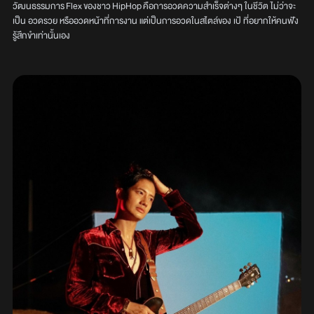
วัฒนธรรมการ Flex ของชาว HipHop คือการอวดความสำเร็จต่างๆ ในชีวิต ไม่ว่าจะ
เป็น อวดรวย หรืออวดหน้าที่การงาน แต่เป็นการอวดในสไตล์ของ เป้ ที่อยากให้คนฟัง
รู้สึกขำเท่านั้นเอง