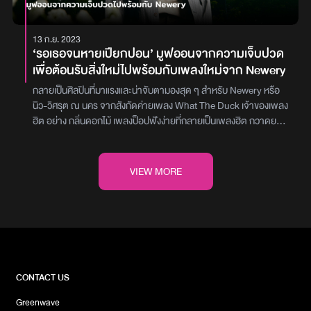
ของเพลงป็อปฟังง่าย แต่ความหมายลึกซึ้งโดนใจคนฟังแน่นอนสามารถ
เข้าไปฟังและชมมิวสิกวิดีโอเพลง ‘สำรอง’ เพลงใหม่จาก ต้นหน ได้แล้ว
13 ก.ย. 2023
วันนี้บน YouTube : TONHON และทุกบริการมิวสิกสตรีมมิงภาพ :
‘รอเธอจนหายเปียกปอน’ มูฟออนจากความเจ็บปวด
What The Duck
เพื่อต้อนรับสิ่งใหม่ไปพร้อมกับเพลงใหม่จาก Newery
กลายเป็นศิลปินที่มาแรงและน่าจับตามองสุด ๆ สำหรับ Newery หรือ
นิว-วิศรุต ณ นคร จากสังกัดค่ายเพลง What The Duck เจ้าของเพลง
ฮิต อย่าง กลิ่นดอกไม้ เพลงป็อปฟังง่ายที่กลายเป็นเพลงฮิต กวาดยอด
วิวไปกว่า 33 ล้านกว่าวิววันนี้เขากลับมาพร้อมกับแนะนำซิงเกิลใหม่ รอ
เธอจนหายเปียกปอน (dry my tears) บอกลาสายฝน พร้อมต้อนรับ
สายรุ้งสดใสในวันพรุ่งนี้ โดย Newery ได้เปรียบเทียบ ฝน เหมือนกับ
VIEW MORE
ความเสียใจ ในวันที่ความสัมพันธ์ไม่เป็นไปตามความที่หวัง จนรู้ตัวว่า
ต้องหยุดจมอยู่กับความเสียใจและก้าวเดินต่อไปสักที ก็เหมือนกับสาย
ฝน ที่ย่อมมีวันหยุดตก เพื่อวันใหม่ที่สดใสกว่าเดิมซึ่งนิวได้เขียนเนื้อเพลง
ท่อนหนึ่งไว้ว่า “ไม่รู้จะแบกความทุกข์ไว้ทำไม เปิดประตูออกไปต้อนรับสิ่ง
ใหม่และวันที่สดใสดีกว่า” เป็นการสื่อถึงกำลังใจดี ๆ ให้กับทุกคนที่กำลัง
ก้าวข้ามผ่านเรื่องราวแย่ ๆ ในชีวิตในพาร์ทดนตรี Newery ได้เสริมกิม
มิคในช่วงต้นของเพลงด้วยการใช้เสียงฝนตก ก่อนไล่ระดับความสนุก
CONTACT US
จากซาวน์ดนตรีสไตล์ synth-pop ผสานกับเสียงนุ่ม ๆ เฉพาะตัวของ
Greenwave
Newery จนกลายเป็นจังหวะดนตรีสดใสชุบใจคนฟัง พร้อมส่งพลังบวก