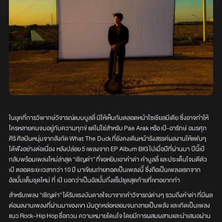
ในยุคที่การวิพากษ์วิจารณ์แบบบูลลี่ มีให้เห็นกันตลอดหน้าโซเชียลมีเดีย ซึ่งอาจทำให้
ใครหลายคนจมอยู่กับความทุกข์ แต่ไม่ใช่สำหรับ Pae Arak หรือ เป้-อารักษ์ อมรศุภ
ศิริ ศิลปินหนุ่มจากสังกัด What The Duck ที่ยังคงเดินหน้ารังสรรค์ผลงานให้แฟนๆ
ได้ฟังอย่างต่อเนื่อง หลังปล่อย 5 เพลงจาก EP Album BIG ไปเมื่อปีที่ผ่านมา ปีนี้เป้
กลับพร้อมเพลงใหม่ล่าสุด “เชิญด่า” ที่ขอหยิบเอาคำด่า คำบูลลี่ และประเด็นโจมตีตัว
เป้ ตลอดระยะเวลากว่า 10 ปี มาเขียนถ่ายทอดเป็นเพลงนี้ ซึ่งถือเป็นเพลงแรกจาก
อัลบั้มเต็มชุดใหม่ ที่ เป้ บอกว่าเป็นอัลบั้มกึ่งแร็ปชุดสุดท้ายที่เขาอยากทำ
สำหรับเพลง “เชิญด่า” ได้รับแรงบันดาลใจมาจากคำวิจารณ์ต่างๆ รวมถึงคำด่า ที่มีผล
ต่อผลงานเพลงที่ผ่านมาของเขา มันถูกหล่อหลอมจนกลายเป็นพลัง และเกิดเป็นเพลง
แนว Rock-Hip Hop ชื่อกวน ความหมายโดนใจ โดยมีการผสมผสานและนำเสนอผ่าน