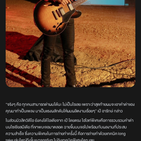
“จริงๆ คือ ทุกคนสามารถด่าผมได้นะ ไม่เป็นไรเลย เพราะว่าสุดท้ายผมจะเอาคำด่าของ
คุณมาทำเป็นเพลง มาเป็นแรงผลักดันให้ผมผลิตงานเรื่อยๆ” เป้ อารักษ์ กล่าว
ในส่วนมิวสิควิดีโอ ยังคงได้ไอเดียจาก เป้ โดยตรง ไฮไลท์พิเศษคือการรวบรวมคำด่า
บนโซเชียลมีเดีย ที่เขาพบเจอมาตลอด ฉายขึ้นบนจอไปพร้อมกับผลงานที่ประสบ
ความสำเร็จ ซึ่งความพิเศษในการถ่ายทำครั้งนี้ คือการถ่ายทำด้วยเทคนิค long
take เล่นใหญ่ถึงขั้นเผาจอจริงๆ ไม่อิงเทคนิคพิเศษใดๆ เลย