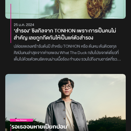
Plasticถ่ายทอดเรื่องราวผ่านความคลาสสิกของเสียงเปียโนที่ชวนฝัน
ผสมผสานกับเสียงกีตาร์ Acoustic ฟังสบาย ร่วมกับเสียงร้องที่เป็น
เอกลักษณ์ของเพลงพร้อมเสียงคอรัสที่ช่วยให้เข้าถึงอารมณ์เพลงได้
อย่างลงตัวภาพ : What The Duck
25 ม.ค. 2024
‘สำรอง’ ซิงเกิลจาก TONHON เพราะการเป็นคนไม่
สำคัญ เลยถูกกีดกันให้เป็นแค่ตัวสำรอง
ปล่อยเพลงเศร้ารับต้นปี สำหรับ TONHON หรือ ต้นหน ตันติเวชกุล
ศิลปินคนล่าสุดจากค่ายเพลง What The Duck กลับโปรเจกต์เดี่ยวที่
เต็มไปด้วยตัวตนชัดเจนผ่านเนื้อร้อง ทำนอง รวมไปถึงงานอาร์ตที่รวม
อยู่ในแต่ละผลงาน วันนี้เขากลับมาพร้อมเพราะเศร้าเพลงแรกรับปี
2024 ในซิงเกิล ‘สำรอง’ กับการยอมเป็นคนไม่สำคัญเป็นได้แค่ให้ความ
สบายใจสำหรับ ‘สำรอง’ เป็นอีกหนึ่งซิงเกิลที่ท้าทายความสามารถของ
ต้นหน เพราะเพลงนี้เป็นเพลงแรกที่มาพร้อมกับอารมณ์เศร้า เกิดมา
เพื่อเข้าใจความสัมพันธ์ของการเป็นคนที่ไม่สำคัญ โดย ต้นหน ได้
อธิบายความเป็นตัวสำรองของเพลงนี้ไว้ว่า “ไม่ว่าตอนคุณสวมกอดผม
คุณจะนึกถึงอีกคนก็ไม่เป็นไร” เรียกได้ว่าเป็นสถานะตัวสำรองที่ยอมทุก
อย่างเพื่อให้อีกฝ่ายมีความสุขและเช่นเดิมในเพลงนี้ ต้นหน ลงมือทำ
เพลงเองในทุกขั้นตอน ซึ่งมีความแตกต่างจากเพลงก่อนหน้า อย่าง
‘TikTok Girl’ และ ‘I โง่’ ที่ดูมีความขี้เล่นกวน ๆ แต่เพลง ‘สำรอง’ นั้นมา
พร้อมกับมู้ดเศร้าเพื่อให้ทุกคนได้เห็นอีกหนึ่งมุมมองที่โตขึ้น ผ่านทำนอง