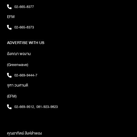
ต้อนรับวันใหม่ที่ดีกว่าเดิมหลังจากปล่อยออกมาได้กว่า 2 สัปดาห์ วันนี้
02-665-8377
ยอดวิวบน YouTube ก็ทะลุไปกว่า 200,000 ครั้งเป็นที่เรียบร้อย โดย
EFM
แฟน ๆ สามารถฟังเพลงและรับชม Music Video เพลง รอเธอจนหาย
เปียกปอน (dry my tears) ได้ทาง YouTube : Neweryภาพ : What
02-665-8373
The Duck
ADVERTISE WITH US
อังคณา พองาม
(Greenwave)
02-669-9444-7
จุฑา วนศานติ
(EFM)
02-669-9512
,
081-923-9823
คุณอาทิตย์ สิงห์ลำพอง