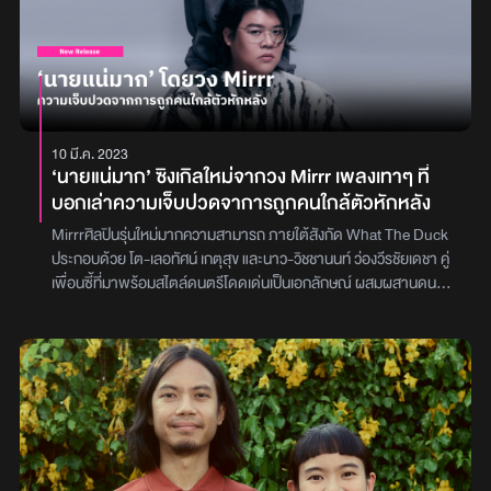
10 มี.ค. 2023
‘นายแน่มาก’ ซิงเกิลใหม่จากวง Mirrr เพลงเทาๆ ที่
บอกเล่าความเจ็บปวดจาการถูกคนใกล้ตัวหักหลัง
Mirrrศิลปินรุ่นใหม่มากความสามารถ ภายใต้สังกัด What The Duck
ประกอบด้วย โต-เลอทัศน์ เกตุสุข และนาว-วิชชานนท์ ว่องวีรชัยเดชา คู่
เพื่อนซี้ที่มาพร้อมสไตล์ดนตรีโดดเด่นเป็นเอกลักษณ์ ผสมผสานดนตรี
ต่างๆ เข้ากับซาวน์สมัยใหม่ได้อย่างลงตัว เจ้าของผลงานเพลงฮิต
มากมายอาทิ‘นิโครติน’, ‘ดอกไม้ไฟ’, ‘ตลอดไปไม่มีจริง’ รวมถึง
เพลง‘เจ้าของที่’ที่ฮอตติดกระแสกวาดยอดวิวไปกว่า 27 ล้านยอดวิว
ติดชาร์ต Radio นานหลายสัปดาห์ รวมถึงยังเคยปล่อยอัลบั้ม
Q.E.Dหรือคำจำกัดความสั้นๆ ว่า ‘ซึ่งต้องพิสูจน’ อัลบั้มเต็มชุดแรกใน
ชีวิต ที่สะสมประสบการณ์และเรื่องราวต่างๆ ออกมาให้แฟนเพลงได้
ฟัง“เก่งจริงๆ ที่ทำอย่างนี้อยากปรบมือให้เธอสักที”เพลงนี้ ‘นายแน่มาก’
(Heartless)พร้อมกับความรู้สึกสีเทา โดยเนื้อหาจะพูดถึงความ