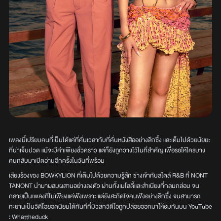
เพลงนี้เปรียบคนที่เป็นได้แค่ที่คั่นเวลากับที่คั่นหนังสืออย่างลึกซึ้ง และเต็มไปด้วยนัยยะ
ที่น่าเจ็บปวด แม้จะมีค่าเพียงชั่วคราว แต่ก็ยังถูกวางไว้ในที่สำคัญ เพื่อรอให้ใครบาง
คนกลับมาเปิดอ่านอีกครั้งในวันที่พร้อม
เสียงร้องของ BOWKYLION ที่เต็มไปด้วยความรู้สึก ช่างเข้ากับสไตล์ R&B ที่ NONT
TANONT นำมาผสมผสานอย่างลงตัว ผ่านทั้งเมโลดี้และสำเนียงที่กลมกล่อม จน
กลายเป็นเพลงที่ไม่เพียงแค่ฟังเพราะ แต่ยังสะกิดใจคนฟังอย่างลึกซึ้ง จนสามารถ
ทะยานเป็นวิดีโอยอดนิยมได้ทันทีที่มิวสิกวิดีโอถูกปล่อยออกมาให้ชมกันบน YouTube
: Whattheduck