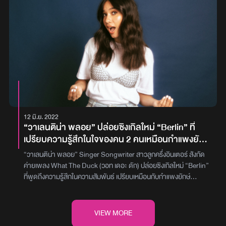
ตีความได้ 2 ความหมาย จะเป็นเพลงรักก็ได้ หรือจะเป็นเพลงเศร้าก็ได้
โดยเนื้อหาพูดถึงคนรักที่เรารักมากที่สุด จนใครในโลกก็ไม่สามารถ
แทนที่เขาได้อีกแล้ว แต่เมื่อวันที่เราไม่มีเขาอยู่แล้ว ความรักทั้งหมดก็จะ
ถูกเปลี่ยนเป็นความเศร้า โดยเพลงนี้ถูกดีไซน์ดนตรีให้ออกมาช้าๆ
พร้อมกับกลิ่นอาย RB ที่มีส่วนผสมของ Gospel เจืออยู่นิดๆ พร้อมกับ
ได้ชวนศิลปินชื่อดังอย่าง เติร์ด นักร้องนำแห่งวง Tilly Birds มาเขียนเนื้อ
ร้องเพื่อสื่อสารอารมณ์รักและเศร้า ซึ่งได้แรงบันดาลใจมาจาก
เหตุการณ์จริงในชีวิต เมื่อครั้งที่ เติร์ด ต้องสูญเสียคุณแม่ แต่ก็มีการ
ปรับมูดเพื่อให้เข้ากับทุกความสัมพันธ์ เพราะไม่ว่าจะในรูปแบบใด คนเรา
ก็มักจะมีคนที่ไม่มีใครมาแทนที่ได้เสมอ นอกจากนี้ยังได้ เมฆ MACHINA
12 มิ.ย. 2022
โปรดิวเซอร์มากฝีมือที่เคยฝากผลงานมาแล้วมากมาย มาโปรดิวซ์ให้อีก
“วาเลนติน่า พลอย” ปล่อยซิงเกิลใหม่ “Berlin” ที่
ด้วย และด้วยความรักใน Vintage Sound ของ เติร์ด และความสมัยใหม่
เปรียบความรู้สึกในใจของคน 2 คนเหมือนกำแพงยักษ์
ของ Sound จากเมฆ จึงหลอมรวมกันเป็น RB ที่มีความร่วมสมัยสูง เพิ่ม
เบอร์ลิน
สีสันให้กับนนท์เป็นอย่างมาก แฟนๆ สามารถติดตามชม Music Video
“วาเลนติน่า พลอย” Singer Songwriter สาวลูกครึ่งอินเตอร์ สังกัด
เพลง “เธอมีคนเดียวบนโลก” (AIN’T NO OTHER ONE) ซิงเกิลใหม่
ค่ายเพลง What The Duck (วอท เดอะ ดัก) ปล่อยซิงเกิลใหม่ “Berlin”
จาก นนท์ ธนนท์ ได้แล้ววันนี้บน YouTube : LOVEiS+ภาพ : LOVEiS
ที่พูดถึงความรู้สึกในความสัมพันธ์ เปรียบเหมือนกับกำแพงยักษ์
ENTERTAINMENT
เบอร์ลิน (Berlin) โดย ‘วาเลนติน่า พลอย’ กล่าวว่า “ความสัมพันธ์ของ
คนเรามักขึ้นๆ ลงๆ จนทำให้แต่ละคนสร้างกำแพงของตัวเองขึ้นมา งั้นเรา
ลองมาทลายกำแพงที่ปิดกั้นความสัมพันธ์ระหว่างเราดีไหม?” งานนี้ยัง
VIEW MORE
ได้พระเอก MV มากฝีมืออย่าง “เบนจามิน - โจเซฟ วาร์นี” มาช่วยแต่ง