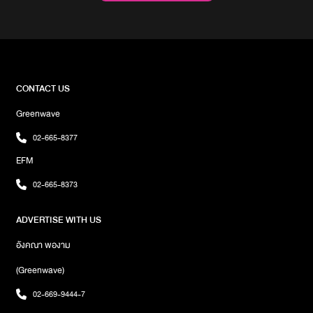
เติมเรื่องราวให้ดูน่าสนใจยิ่งขึ้นอีกด้วย สามารถฟังและชม Music
Video เพลง “Berlin” จาก “วาเลนติน่า พลอย” ได้ทาง YouTube :
Valentina Ploy และทุก Music Streamingภาพ : What The Duck
CONTACT US
Greenwave
02-665-8377
EFM
02-665-8373
ADVERTISE WITH US
อังคณา พองาม
(Greenwave)
02-669-9444-7