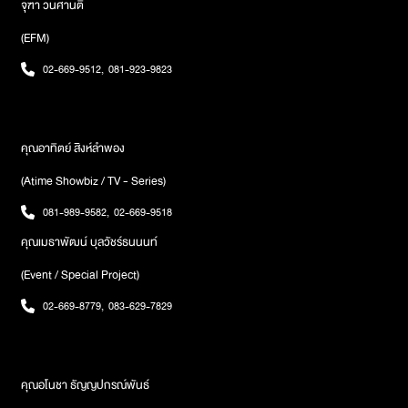
จุฑา วนศานติ
(EFM)
02-669-9512
,
081-923-9823
คุณอาทิตย์ สิงห์ลำพอง
(Atime Showbiz / TV - Series)
081-989-9582
,
02-669-9518
คุณเมธาพัฒน์ บุลวัชร์ธนนนท์
(Event / Special Project)
02-669-8779
,
083-629-7829
คุณอโนชา ธัญญปกรณ์พันธ์