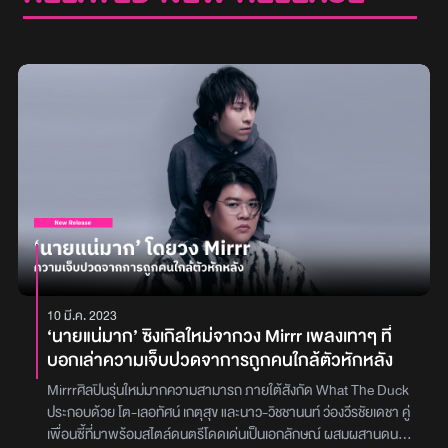
10 มี.ค. 2023
‘นายแน่มาก’ ซิงเกิลใหม่จากวง Mirrr เพลงเทาๆ ที่
บอกเล่าความเจ็บปวดจาการถูกคนใกล้ตัวหักหลัง
Mirrrศิลปินรุ่นใหม่มากความสามารถ ภายใต้สังกัด What The Duck
ประกอบด้วย โต-เลอทัศน์ เกตุสุข และนาว-วิชชานนท์ ว่องวีรชัยเดชา คู่
เพื่อนซี้ที่มาพร้อมสไตล์ดนตรีโดดเด่นเป็นเอกลักษณ์ ผสมผสานดนตรี