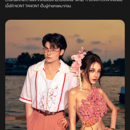
Entertainment หลังจากเคยร่วมงานกันในเพลง ‘โต๊ะริม’ ที่ BOWKYLION เคยเขียน
เนื้อให้ NONT TANONT เป็นผู้ถ่ายทอดมาก่อน