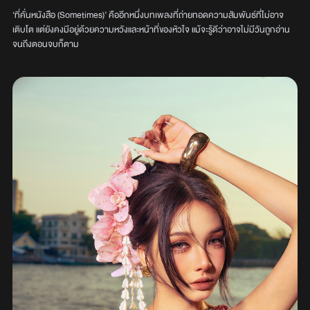
‘ที่คั่นหนังสือ (Sometimes)’ คืออีกหนึ่งบทเพลงที่ถ่ายทอดความสัมพันธ์ที่ไม่อาจ
เติบโต แต่ยังคงมีอยู่ด้วยความหวังและหน้าที่ของหัวใจ แม้จะรู้ดีว่าอาจไม่มีวันถูกอ่าน
จนถึงตอนจบก็ตาม