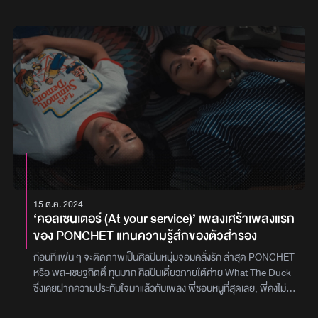
ต่างๆ เข้ากับซาวน์สมัยใหม่ได้อย่างลงตัว เจ้าของผลงานเพลงฮิต
มากมายอาทิ‘นิโครติน’, ‘ดอกไม้ไฟ’, ‘ตลอดไปไม่มีจริง’ รวมถึง
เพลง‘เจ้าของที่’ที่ฮอตติดกระแสกวาดยอดวิวไปกว่า 27 ล้านยอดวิว
ติดชาร์ต Radio นานหลายสัปดาห์ รวมถึงยังเคยปล่อยอัลบั้ม
Q.E.Dหรือคำจำกัดความสั้นๆ ว่า ‘ซึ่งต้องพิสูจน’ อัลบั้มเต็มชุดแรกใน
ชีวิต ที่สะสมประสบการณ์และเรื่องราวต่างๆ ออกมาให้แฟนเพลงได้
ฟัง“เก่งจริงๆ ที่ทำอย่างนี้อยากปรบมือให้เธอสักที”เพลงนี้ ‘นายแน่มาก’
(Heartless)พร้อมกับความรู้สึกสีเทา โดยเนื้อหาจะพูดถึงความ
สัมพันธ์ทุกรูปแบบ ไม่ว่าจะเป็นครอบครัว, เพื่อน รวมไปถึงคู่รัก ที่ต่างก็
เคยแตกสลายด้วยคำโกหกจากคนที่ไว้ใจที่สุด เพลงนี้จึงเปรียบเหมือน
ตัวแทนความรู้สึกของคนที่ถูกหักหลัง มาพร้อมเนื้อเพลงที่มีความหมาย
ตรงไปตรงมา และผสมความประชดประชันเล็กน้อย ทำให้เข้าถึงความ
รู้สึกของผู้โดนกระทำมากยิ่งขึ้นโต เล่าให้ EFM ได้ฟังถึงความหมาย
15 ต.ค. 2024
พิเศษของเพลงนี้ว่า “เป็นเพลงที่ใช้ได้กับทุกความสัมพันธ์เลยนะครับ
‘คอลเซนเตอร์ (At your service)’ เพลงเศร้าเพลงแรก
เพราะขณะที่โดนทำร้ายความรู้สึก แต่อีกมุมก็รู้สึกขอบคุณบทเรียนครั้ง
ของ PONCHET แทนความรู้สึกของตัวสำรอง
นี้ ที่สอนอะไรได้หลายอย่าง”ส่วนในพาร์ทดนตรีพวกเขาก็ยังคง
เอกลักษณ์ด้วยดนตรีแบบ Alternative Pop ที่ ผสมกลิ่นของความเป็น
ก่อนที่แฟน ๆ จะติดภาพเป็นศิลปินหนุ่มจอมคลั่งรัก ล่าสุด PONCHET
RB มาพร้อมกับไลน์ Guitar Solo เอกลักษณ์ของ นาว ที่ดีไซน์และผสม
หรือ พล-เชษฐกิตติ์ ทุนมาก ศิลปินเดี่ยวภายใต้ค่าย What The Duck
เครื่องดนตรีหลากหลายชนิดออกมาได้อย่างสร้างสรรค์ สมกับเป็น
ซึ่งเคยฝากความประทับใจมาแล้วกับเพลง พี่ชอบหนูที่สุดเลย, พี่คงไม่
ศิลปินคลื่นลูกใหม่น่าจับมามองแห่งยุค และเมื่อผสมผสานกับเนื้อร้องของ
ชอบผมหรอก, รวมถึงเพลง อยากมองเธอในแง่ร้าย และ รักแค่ไหน ซึ่งทุก