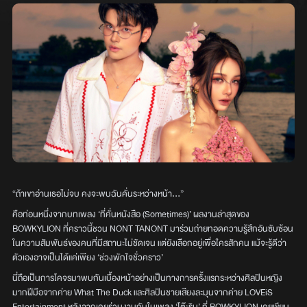
“ถ้าเขาอ่านเธอไม่จบ คงจะพบฉันคั่นระหว่างหน้า…”
คือท่อนหนึ่งจากบทเพลง ‘ที่คั่นหนังสือ (Sometimes)’ ผลงานล่าสุดของ
BOWKYLION ที่คราวนี้ชวน NONT TANONT มาร่วมถ่ายทอดความรู้สึกอันซับซ้อน
ในความสัมพันธ์ของคนที่มีสถานะไม่ชัดเจน แต่ยังเลือกอยู่เพื่อใครสักคน แม้จะรู้ดีว่า
ตัวเองอาจเป็นได้แค่เพียง ‘ช่วงพักใจชั่วคราว’
นี่ถือเป็นการโคจรมาพบกันเบื้องหน้าอย่างเป็นทางการครั้งแรกระหว่างศิลปินหญิง
มากฝีมือจากค่าย What The Duck และศิลปินชายเสียงละมุนจากค่าย LOVEiS