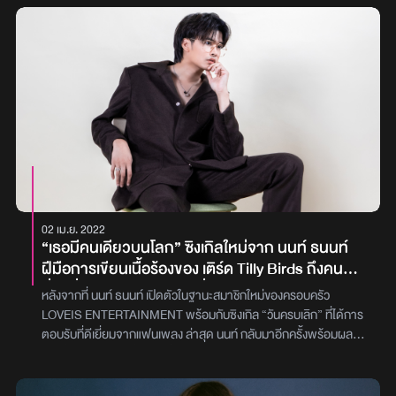
โต แล้ว ทำให้เพลง‘นายแน่มาก’สมบูรณ์แบบยิ่งขึ้นภาพ : What The
เพลงล้วนแล้วแต่เป็นเพลงที่มีความหมายโรแมนติกแต่ครั้งนี้เขาขอสลับ
Duck
อารมณ์มาถ่ายทอดเพลงเศร้ากับเพลง ‘คอลเซนเตอร์ (At your
service)’ ซึ่งนี่ถือว่าเป็นการทำเพลงเศร้าครั้งแรกในชีวิต กับการนำ
เสนอตัวตนอีกด้านที่อยากให้แฟนเพลงได้รู้จัก เพลงนี้พูดถึงความรู้สึก
ของคนรอ ที่พร้อมจะเป็นที่พักใจให้ใครคนหนึ่ง โดยเนื้อเพลงพูดถึงคนที่
อยู่ในสถานะตัวสำรองที่แสตนบายรอเมื่อเขาต้องการส่วนพาร์ตเบื้อง
หลังของเพลง เป็นคงเป็น PONCHET ที่ได้ดูแลการทำงาน ร่วมกับ นาว-
วิชชานนท์ ว่องวีรชัยเดชา แห่งวง Mirrr ที่ได้มาร่วมโปรดิวเซอร์เพลงให้
ซึ่ง นาว ก็เนรมิตให้ดนตรีของเพลงนี้มีความกลมกล่อมและดูโตขึ้น ฉีก
แนวดนตรีป็อปหวาน ๆ ให้ดูหนักแน่นขึ้นแต่ก็ฟังง่ายเช่นเดิม เสริมด้วยมิว
สิกวิดีโอที่ PONCHET รับบทเป็นหนุ่มรอสาย สแตนบายมอบความ
ห่วงใยในฐานะคนที่เป็นตัวสำรองตามไปฟังและชมมิวสิกวิดีโอเพลง
02 เม.ย. 2022
‘คอลเซนเตอร์ (At your service)’ ได้แล้ววันนี้บน YouTube :
“เธอมีคนเดียวบนโลก” ซิงเกิลใหม่จาก นนท์ ธนนท์
PONCHET และทุกบริการ Music Streamingภาพ : PONCHET
ฝีมือการเขียนเนื้อร้องของ เติร์ด Tilly Birds ถึงคน
ที่รักที่สุด และไม่มีใครแทนที่ได้
หลังจากที่ นนท์ ธนนท์ เปิดตัวในฐานะสมาชิกใหม่ของครอบครัว
LOVEIS ENTERTAINMENT พร้อมกับซิงเกิล “วันครบเลิก” ที่ได้การ
ตอบรับที่ดีเยี่ยมจากแฟนเพลง ล่าสุด นนท์ กลับมาอีกครั้งพร้อมผล
งานที่สะท้อนตัวตนที่เติบโตขึ้น และเผยให้เห็นอีกแง่มุมผ่านซิงเกิล “เธอมี
คนเดียวบนโลก” สำหรับ “เธอมีคนเดียวบนโลก” (AIN’T NO OTHER
ONE) ซิงเกิลที่ 2 กับค่าย LOVEiS ความพิเศษคือ เป็นเพลงที่สามารถ