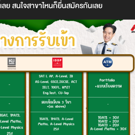
้เลย สนใจสาขาไหนก็ยื่นสมัครกันเลย