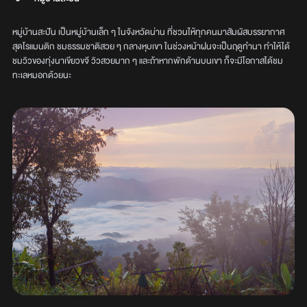
หมู่บ้านสะปัน เป็นหมู่บ้านเล็ก ๆ ในจังหวัดน่าน ที่ชวนให้ทุกคนมาสัมผัสบรรยากาศ
สุดโรแมนติก ชมธรรมชาติสวย ๆ กลางหุบเขา ในช่วงหน้าฝนจะเป็นฤดูทำนา ทำให้ได้
ชมวิวของทุ่งนาเขียวขจี วิวสวยมาก ๆ และถ้าหากพักด้านบนเขา ก็จะมีโอกาสได้ชม
ทะเลหมอกด้วยนะ