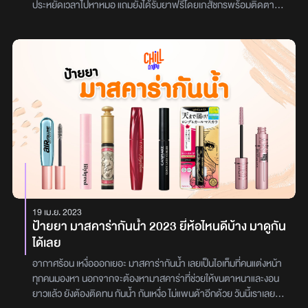
ประหยัดเวลาไปหาหมอ แถมยังได้รับยาฟรีโดยเภสัชกรพร้อมติดตาม
อาการหลังได้รับยาไปแล้ว 3 วันอีกด้วย16 กลุ่มอาการรับยาฟรีที่ร้าน
ยาปวดหัว เวียนหัว ปวดข้อ เจ็บกล้ามเนื้อ ไข้ ไอ เจ็บคอ ปวดท้อง ท้อง
เสีย ท้องผูก ถ่ายปัสสาวะขัด ปัสสาวะลำบาก ปัสสาวะเจ็บ ตกขาวผิด
ปกติ อาการทางผิวหนัง ผื่น คัน บาดแผล ความผิดปกติต่าง ๆ ที่เกิดขึ้น
กับตา ความผิดปกติต่าง ๆ ที่เกิดขึ้นกับหูเช็ครายชื่อร้านยาที่เข้าร่วมได้ที่
เว็บไซต์ของสำนักงานรับรองร้านยา
คุณภาพhttps://papc.pharmacycouncil.org
19 เม.ย. 2023
ป้ายยา มาสคาร่ากันน้ำ 2023 ยี่ห้อไหนดีบ้าง มาดูกัน
ได้เลย
อากาศร้อน เหงื่อออกเยอะ มาสคาร่ากันน้ำ เลยเป็นไอเท็มที่คนแต่งหน้า
ทุกคนมองหา นอกจากจะต้องหามาสคาร่าที่ช่วยให้ขนตาหนาและงอน
ยาวแล้ว ยังต้องติดทน กันน้ำ กันเหงื่อ ไม่แพนด้าอีกด้วย วันนี้เราเลยขอ