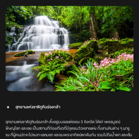
อุทยานแห่งชาติภูหินร่องกล้า
อุทยานแห่งชาติภูหินร่องกล้า ตั้งอยู่บนรอยต่อของ 3 จังหวัด ได้แก่ เพชรบูรณ์
พิษณุโลก และเลย เป็นสถานที่ท่องเที่ยวที่มีจุดชมวิวหลายแห่ง ทั้งลานหินต่าง ๆ ผาชู
ธง ที่ผู้คนมักจะไปชมทะเลหมอก และชมพระอาทิตย์ตกดินกัน รวมไปถึงน้ำตก และเส้น