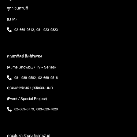
จุฑา วนศานติ
(EFM)
02-669-9512
,
081-923-9823
คุณอาทิตย์ สิงห์ลำพอง
(Atime Showbiz / TV - Series)
081-989-9582
,
02-669-9518
คุณเมธาพัฒน์ บุลวัชร์ธนนนท์
(Event / Special Project)
02-669-8779
,
083-629-7829
คุณอโนชา ธัญญปกรณ์พันธ์