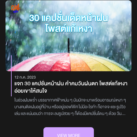
สูตรกันน้ำ เพื่อขนตางอนเด้งตลอดวัน เหมาะสำหรับผู้ที่มีปัญหาขนตา
จรดเล็บ ในราคาที่สบายกระเป๋า จะมีร้านทำเล็บร้านไหนถูกใจสาวๆหรือ
ทิ่มลง มีส่วนผสมของเนื้อแว๊กซ์เคลือบขนตา ขนแปรงจะเป็นรูปหวี ช่วยให้
มีไอเดียเพ้นท์เล็บโดนใจกันแค่ไหนไปดูกันเลย1.Bonnie.studioพิกัด : มี
ขนตางอนทั้งวัน ใครที่ต้องการเน้นเรื่องความงอนยาว ขนตาเรียงตัวสวย
3 สาขา / สาขาสยามสแควร์ ซอย6 (อยุ่ในร้านCintage Official) /
มาสคาร่าอันนี้เหมาะสุด ๆรูปภาพจากเว็บไซต์ของแบรนด์Fasio
สาขาปิ่นเกล้า(ปากซอยบรมราชชนนี2/1) / สาขาอิสรภาพ18(ใกล้วง
Powerful Curl Mascara EX Mega Volumeมาสคาร่าสูตรที่ช่วยให้
เวียนใหญ่และใกล้MRTอิสรภาพ)สอบถามข้อมูลเพิ่มเติม• IG :
ขนตาหนาและงอนสวย หัวแปรงโค้งงอนตามแนวขนตา ช่วยงัดขนตาได้
Bonnie.studio• FB : Bonnie.studio• โทร 064-
ดี พร้อมประสิทธิภาพกันน้ำ กันเหงื่อ ติดทนนานถึง 10 ชั่วโมง ไม่เลอะ
19696532.Jomo.nailsพิกัด : ซอยสายไหม 56 (มีที่จอดรถ)เวลา :
ไม่แพนด้า เป็นมาสคาร่าญี่ปุ่นอีกหนึ่งอันที่เหล่าบล็อกเกอร์ชื่นชอบ
7:00-23:30 น. (เปิดบริการทุกวัน)สอบถามข้อมูลเพิ่มเติม• IG :
รูปภาพจากเว็บไซต์ของแบรนด์Majolica Majolica Lash King
Jomo.nails• FB : Jomo.nails•โทร 090-39105763.Baanlebพิกัด
Mascaraอีกหนึ่งมาสคาร่าในตำนานจากญี่ปุ่น ช่วยให้ขนตาหนาและ
: สาขาสยามสแควร์ ซอย8-9เวลา : 11:30-21:00 น.(ปิดบริการวัน
ยาว หัวแปรงออกแบบมาพิเศษ เป็นทรงกลมไล่ระดับ ช่วยเพิ่มวอลลุ่มให้
พุธ)สอบถามข้อมูลเพิ่มเติ่ม• IG : Baanleb• FB : Baanleb Siam
12 ก.ค. 2023
กับขนตา พร้อมมีสารบำรุง วิตามินอี และแมคคาดาเมียนัทออยล์ ช่วยให้
Square• โทร 061-42914264.Nailtystudioพิกัด : ใกล้MRT สาม
แจก 30 แคปชั่นหน้าฝน คำคมวันฝนตก โพสต์แก้เหงา
ขนตาแข็งแรงทุกครั้งที่ปัด กันน้ำ กันเหงื่อ ติดทนนานตลอดทั้งวัน
ย่าน (เดิน 100 ม.)เวลา : 10:30-20:30 (เปิดบริการทุกวัน)สอบถาม
อ่อยเขาให้สนใจ
รูปภาพจากเว็บไซต์ของแบรนด์· Lilybyred AM9 To PM9 Survival
ข้อมูลเพิ่มเติม• IG : Nailtystudio• FB : Nailtystudio• โทร 095-
Colorcaraมาสคาร่าสูตรพิเศษ กันน้ำ กันเหงื่อ ติดทนยาวนานตั้งแต่
96246645.Kaminarinails.studioพิกัด: มี 2 สาขา: BTS อารีย์ (ซ.1
ในช่วงฝนพร่ำ บรรยากาศฟ้าหม่น ๆ มันมักจะมาพร้อมอารมณ์เหงา ๆ
เช้าจดค่ำ ไม่ไหลเยิ้ม และไม่ร่วงเป็นผงใต้ตา หัวแปรงแบบ Air Ball
ตึกสหกรณ์พระนคร 2) / BTS ชิดลม (อาคารมณียาเซ็นเตอร์)เวลา:
บางคนติดฝนอยู่ที่บ้าน หรืออยู่ออฟฟิศ ไม่มีอะไรทำ ก็อาจจะแชะรูปวิว
System กระจายเนื้อมาสคาร่าได้ดี ไม่จับตัวเป็นก้อน ช่วยให้ขนตางอน
เปิดทุกวัน 10.00 – 20.00 น. (จองเท่านั้น ไม่รับ Walk-in)สอบถาม
เล่น และแน่นอนว่า การจะลงรูปสวย ๆ ก็ต้องมีแคปชั่นโดน ๆ ด้วย วันนี้
ยาว มีวอลลุ่ม แบบเป็นธรรมชาติ มีให้เลือกถึง 5 สี จะดำหรือน้ำตาลเฉด
ข้อมูลเพิ่มเติม• IG : Kaminarinails.studio• FB : Kaminarinails
เราเลยมี แคปชั่นหน้าฝน คำคมวันฝนตก เอาไว้โพสต์ลงโซเชียลแก้เบื่อ
ไหนก็มีหมด เลือกได้ตามที่ชอบเลย
.studio6.Nail_house.bkkพิกัด : ทองหล่อ17เวลา : 08:30-22:30
หาคนมาคุยด้วยให้หายเหงากันฝนตกให้เก็บผ้า อยากรวยวันหน้าให้เก็บ
น. (เปิดบริการทุกวัน)สอบถามข้อมูลเพิ่มเติม• IG : Nail_house.bkk•
ตังค์โดนฝนแค่เป็นไข้ แต่ถ้าเธอทิ้งไป ตายได้เลยพายุกำลังจะเข้าไทย แล้ว
VIEW MORE