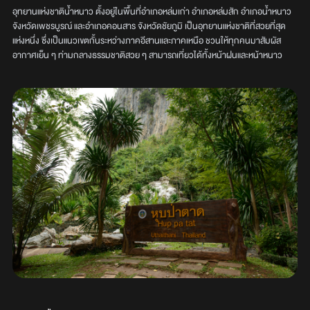
อุทยานแห่งชาติน้ำหนาว ตั้งอยู่ในพื้นที่อำเภอหล่มเก่า อำเภอหล่มสัก อำเภอน้ำหนาว
จังหวัดเพชรบูรณ์ และอำเภอคอนสาร จังหวัดชัยภูมิ เป็นอุทยานแห่งชาติที่สวยที่สุด
แห่งหนึ่ง ซึ่งเป็นแนวเขตกั้นระหว่างภาคอีสานและภาคเหนือ ชวนให้ทุกคนมาสัมผัส
อากาศเย็น ๆ ท่ามกลางธรรมชาติสวย ๆ สามารถเที่ยวได้ทั้งหน้าฝนและหน้าหนาว