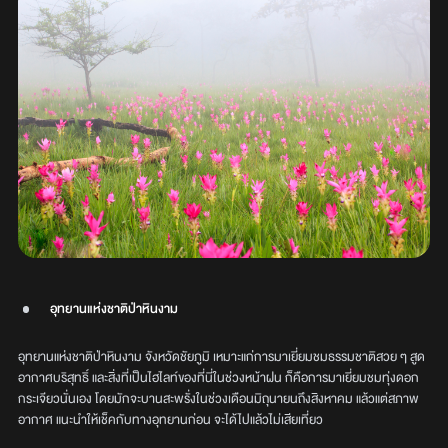
อุทยานแห่งชาติป่าหินงาม
อุทยานแห่งชาติป่าหินงาม จังหวัดชัยภูมิ เหมาะแก่การมาเยี่ยมชมธรรมชาติสวย ๆ สูด
อากาศบริสุทธิ์ และสิ่งที่เป็นไฮไลท์ของที่นี่ในช่วงหน้าฝน ก็คือการมาเยี่ยมชมทุ่งดอก
กระเจียวนั่นเอง โดยมักจะบานสะพรั่งในช่วงเดือนมิถุนายนถึงสิงหาคม แล้วแต่สภาพ
อากาศ แนะนำให้เช็คกับทางอุทยานก่อน จะได้ไปแล้วไม่เสียเที่ยว