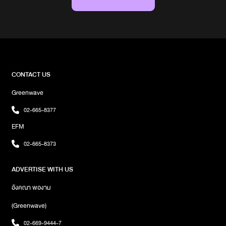
FB : NAIL House Bangkok• โทร 097-
เมื่อไหร่เราจะได้เข้าไปในใจเธอไม่มีร่มให้กาง แต่มีร่างให้กอดบ้านเราทำเล
23053017.Hk.nail_artพิกัด : ร้านอยู่ในมหาวิทยาลัยเกษตรศาสตร์
ดี ฝนตกทีมีทะเลสาบอยู่รอบบ้านความรักก็เหมือนฝน เมื่อถึงฤดูก็จะมา
บางเขนเวลา : 10:00-20:00 น. (เปิดวันจันทร์-เสาร์)สอบถามข้อมูล
เองฝนตกทำให้น้ำขึ้นไว ไม่มีใครทำให้เราขึ้นคานร่มไม่ได้สร้างมาให้ฝน
เพิ่มเติม• IG : Hk.nail_art8.willow.nailsพิกัด : Condominium
หยุดตก แต่สร้างมาให้เราเดินฝ่าสายฝนไปได้เกลียดหน้าฝน เพราะสน
Studio (มีที่จอดรถฟรี)เวลา : เปิดทุกวัน 10.00 – 20.00 น. (จอง
แต่หน้าเธอติดฝนไม่เท่าไหร่ แต่ติดใจเนี่ยแย่เลยฝนตกให้รีบหาที่พัก แต่
เท่านั้น ไม่รับ Walk-in)สอบถามข้อมูลเพิ่มเติม• IG : willow.nails
ถ้าอยากได้ที่รักให้รีบมาหาเราเบื่อแล้วโดนฝน อยากเป็นคนที่โดนรัก
คิดถึงก็บอก ไม่ต้องแกล้งถามหรอกว่าที่บ้านฝนตกมั้ยฝนตกยิ่งทำให้
CONTACT US
เหงา แต่เดี๋ยวเราก็ผ่านไปได้ท้องฟ้ายังมีฝน แล้วเมื่อไหร่คนจะมีใจอากาศ
Greenwave
เปลี่ยนแปลงบ่อย มาดูแลหน่อย อย่าให้อ่อยนานฝนตกคงโรแมนติก
สำหรับคนมีคู่ แต่มันน่าหดหู่สำหรับคนไม่มีใครจะหน้าร้อนหรือหน้าฝน
02-665-8377
เขาก็ไม่สนใจเราอยู่ดีฝนตกจะหนาวสั่น ส่วนเรานั้นนั่งหนาวใจก็เป็นแค่ที่
EFM
หลบฝน จะไปสู้อะไรกับที่พักใจฝนตกทำให้ชุ่มฉ่ำ มีเธออยู่ข้าง ๆ ทำให้ชื่น
ใจมีร่มไว้กันฝน แต่ไม่มีคนมาไว้กันเหงาเวลาฝนตกมันดูเหงา แต่ถ้าเธอมี
02-665-8373
เรา ไม่มีวันเหงาแน่นอนฝนตกแบบนี้ อยากมีคนใจดีมากางร่มให้ฝนตก
ฟ้าร้อง ไม่น่ากลัวเท่าน้องไม่คิดถึงกันอะไรก็ไม่แน่นอน ขนาดหน้าร้อนฝน
ADVERTISE WITH US
ยังตกได้เลยน้ำท่วมคืออุทกภัย แต่ถ้าหวั่นไหวเรียกเราได้เลยฟ้าหลังฝน
ถนนย่อมเปียกเสมอน้ำกัดเท้า ยังไม่ปวดร้าวเท่าเธอหักอกความรักรอ
อังคณา พองาม
การระบาย เหมือนสายน้ำที่กำลังจะท่วม
(Greenwave)
02-669-9444-7