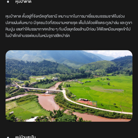
หุบป่าตาด
หุบป่าตาด ตั้งอยู่ที่จังหวัดอุทัยธานี เหมาะมากในการมาเยี่ยมชมธรรมชาติในช่วง
ปลายฝนต้นหนาว มีจุดชมวิวที่สวยงามหลายจุด เต็มไปด้วยพืชตระกูลปาล์ม และภูเขา
หินปูน เลยทำให้บรรยากาศคล้าย ๆ กับเมื่อยุคร้อยล้านปีก่อน ให้ฟีลเหมือนหลุดเข้าไป
ในป่าดึกดำบรรพ์แบบในหนังจูราสสิคปาร์ค
หมู่บ้านสะปัน