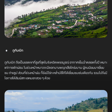
ภูทับเบิก
ภูทับเบิก ถือเป็นยอดเขาที่สูงที่สุดในจังหวัดเพชรบูรณ์ อากาศเย็นฉ่ำตลอดทั้งปี เหมาะ
แก่การพักผ่อน ในช่วงหน้าหนาวจะมีดอกนางพญาเสือโคร่งบาน ผู้คนนิยมมาเยี่ยม
ชม ถ่ายรูป ส่วนที่ช่วงหน้าฝน ก็ยังมีไร่กะหล่ำปลีให้ได้เยี่ยมชมเช่นเดียวกัน รวมไปถึงมี
โอกาสได้สัมผัสทะเลหมอกสวย ๆ ด้วย