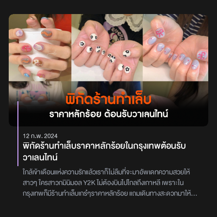
ป้ายยา มาสคาร่ากันน้ำ 2023 ที่เหล่าบล็อกเกอร์หลายคนชื่นชอบ มาส
คาร่ายี่ห้อไหนใช้ดีบ้าง มาดูกันได้เลยรูปภาพจากเว็บไซต์ของ
แบรนด์L'Oreal Air Volume Mega Mascaraมาสคาร่าสูตร AIR
WHIPPED ปัดแล้วให้สัมผัสที่บางเบา แต่ช่วยอัปวอลลุ่มให้ขนตาดูหนา
ฟู ไม่เลอะระหว่างวัน ไม่จับตัวเป็นก้อน กันน้ำ กันเหงื่อ ติดทนยาวนานถึง
48 ชั่วโมง ใครที่อยากให้ขนตาดูหนา อันนี้ตอบโจทย์รูปภาพจากเว็บไซต์
ของแบรนด์Maybelline Lash Sensational Sky Highมาสคาร่าตัว
ฮิตจากเมย์เบลลีน ที่ช่วยให้ขนตาดูยาวขั้นสุด เหมือนกับไปต่อขนตามา
พร้อมบำรุงขนตาด้วยสารสกัดจากไฟเบอร์และไผ่ เพื่อให้ขนตาดูแข็ง
แรงและยาวขึ้นทุกครั้งที่ปัด แถมยังกันน้ำ กันเหงื่อ ติดทนนานถึง 24
ชั่วโมง เหมาะมากสำหรับคนที่อยากให้ขนตาดูงอนยาวขึ้นรูปภาพจาก
FacebookKISS ME Heroine Make Long Up Mascara Super
Waterproofมาสคาร่าแบรนด์ญี่ปุ่น KISS ME เป็นสูตรกันน้ำ ติดทน
12 ก.พ. 2024
นานตลอดทั้งวัน รุ่นนี้เป็นรุ่นที่ช่วยให้ขนตางอนยาว มีให้เลือกทั้งสีดำ
พิกัดร้านทำเล็บราคาหลักร้อยในกรุงเทพต้อนรับ
และสีน้ำตาล สำหรับใครที่อยากได้ขนตาที่ดูเรียงเส้นสวยชัด แนะนำสีดำ
วาเลนไทน์
แต่ถ้าอยากให้ตาดูหวาน ซอฟต์ลง ก็เลือกสีน้ำตาลเลยรูปภาพจาก
FacebookDejavu Lash Up Mascaraมาสคาร่าจากแบรนด์ Dejavu
ใกล้เข้าเดือนแห่งความรักแล้วเราก็ไม่ลืมที่จะมาอัพเดทความสวยให้
สูตรนี้จะเน้นเรื่องความเป็นธรรมชาติ ไม่จับตัวเป็นก้อน ให้ลุคขนตาที่ดู
สาวๆ ใครสาวกมินิมอล Y2K ไม่ต้องบินไปไกลถึงเกาหลี เพราะใน
งอนยาว เรียงตัวกันสวย หัวแปรงเรียวเล็กสามารถจับขนตาที่สั้นและบาง
กรุงเทพก็มีร้านทำเล็บเกร๋ๆราคาหลักร้อย แถมเดินทางสะดวกมาให้
ได้ดี ช่วยให้ขนตาเรียงเส้นกันอย่างเป็นธรรมชาติ ติดทนนาน ไม่แพนด้า
อัพเดทเทรนด์กันอยู่เรื่อยๆ ยิ่งปีนี้มีกิจกรรมอัดแน่น ทั้งคอนเสิร์ต แล้ว
รูปภาพจาก FacebookCanmake Quick Lash Curlerมาสคาร่า
ใกล้เข้าเทศกาลแห่งความรักอีก สาวๆยิ่งต้องดูแลความสวยทั้งแต่หัว