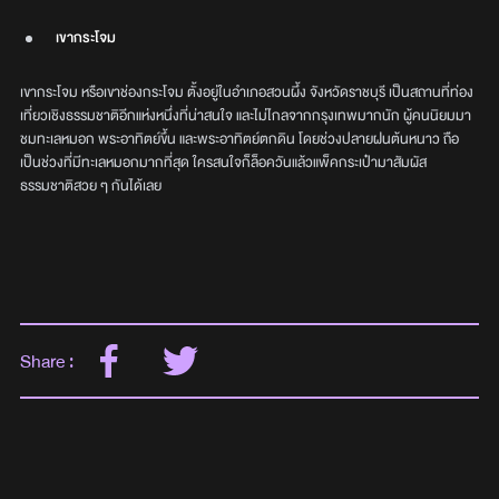
เขากระโจม
เขากระโจม หรือเขาช่องกระโจม ตั้งอยู่ในอำเภอสวนผึ้ง จังหวัดราชบุรี เป็นสถานที่ท่อง
เที่ยวเชิงธรรมชาติอีกแห่งหนึ่งที่น่าสนใจ และไม่ไกลจากกรุงเทพมากนัก ผู้คนนิยมมา
ชมทะเลหมอก พระอาทิตย์ขึ้น และพระอาทิตย์ตกดิน โดยช่วงปลายฝนต้นหนาว ถือ
เป็นช่วงที่มีทะเลหมอกมากที่สุด ใครสนใจก็ล็อควันแล้วแพ็คกระเป๋ามาสัมผัส
ธรรมชาติสวย ๆ กันได้เลย
Share :