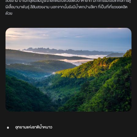
สวยงาม ป่าไม้ที่อุดมสมบูรณ์ และเต็มไปด้วยสัตว์ป่าหายาก มีกิจกรรมไฮไลท์คือการดู
ผีเสื้อนานาพันธุ์ สีสันสวยงาม นอกจากนั้นยังมีน้ำตกปางสีดา ที่เป็นที่เที่ยวยอดฮิต
ด้วย
อุทยานแห่งชาติน้ำหนาว