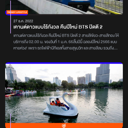
27 ธ.ค. 2022
เคานต์ดาวแบบไร้กังวล คืนปีใหม่ BTS ปิดตี 2
เคานต์ดาวแบบไร้กังวล คืนปีใหม่ BTS ปิดตี 2 สายสีเขียว-สายสีทอง ให้
บริการถึง 02.00 น. ของวันที่ 1 ม.ค. 66สิ้นปีนี้ ฉลองปีใหม่ 2566 แบบ
หายห่วง! เพราะรถไฟฟ้าบีทีเอสทั้งสายสุขุมวิท และสายสีลม รวมถึง
รถไฟฟ้าสายสีทอง ขยายเวลาการให้บริการคืนวันเสาร์ที่ 31 ธ.ค. 65
ถึงตี 2 ของวันอาทิตย์ที่ 1 ม.ค. 66 ถึงเวลา 02.00 น. จะปาร์ตี้ดึก จะ
ฉลองยาวแค่ไหนก็ชิล ๆเงื่อนไข- รถไฟขบวนสุดท้ายออกจากสถานี
สยามไปทุกสถานี เวลา 02.00 น.สอบถามรายละเอียดเพิ่มเติมได้ที่-
โทร. 02-617-6000, LINE: @btsskytrain และ FB: รถไฟฟ้าบีทีเอส