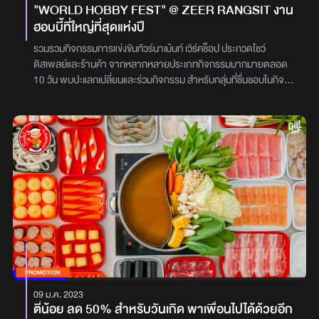
"WORLD HOBBY FEST" @ ZEER RANGSIT งาน
ฮอบบี้ที่ใหญ่ที่สุดแห่งปี
รวมรวมกิจกรรมการแข่งขันทัวร์นาเม้นท์ เวิร์คช็อป ประกวดโชว์
ดิสเพลย์และร้านค้า จากหลากหลายประเภทกิจกรรมมากมายตลอด
10 วัน พบปะแลกเปลี่ยนและร่วมกิจกรรม สำหรับกลุ่มที่ชื่นชอบในกิจกร
รมฮอบบี้หลากหลายประเภทรวมถึงการสร้างโอกาสในการค้นพบ
กิจกรรมที่น่าสนใจใหม่ ๆ กิจกรรมภายในงาน พบกับดีเจเผือก พงศธร
Live วันที่ 18 มีนาคม 2566บอร์ดเกมส์ การ์ดเกมส์ โมเดล,ฟิกเกอร์ รถ
บังคับวิทยุ คอสเพลย์,คัฟเวอร์แดนซ์ แอร์ซอร์ฟกัน แคมป์ปิ้ง หนังสือ
การ์ตูนมังงะ นิยาย อาร์เขตโซน . ตั้งแต่วันที่ 17 - 26 มีนาคม 2566
พิกัด Zeer Rangsit และ The Hub Rangsit. สอบถามและติดตาม
ข่าวสารเพิ่มเติมได้ที่Line@ : @zeerrangsit หรือกดได้ที่ลิงค์ด้านล่าง
https://page.line.me/zeerrangsit
09 ม.ค. 2023
ตี๋น้อย ลด 50% สำหรับวันเกิด พาเพื่อนไปได้ด้วยอีก