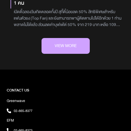
1 คน
เปิดตี้ฉลองวันเกิดตลอดทั้งปี สุกี้ตี๋น้อยลด 50% สิทธิพิเศษสำหรับ
แฟนตัวยง (Top Fan) และยังสามารถพาผู้ติดตามไปได้อีกด้วย 1 ท่าน
พลาดไม่ได้แล้ว ส่วนลดค่าบุฟเฟ่ต์ 50% จาก 219 บาท เหลือ 109
บาท ใช้สิทธิพิเศษได้ที่สุกี้ตี๋น้อยทุกสาขาเลย คุ้มขนาดนี้อย่ารอช้า เกิด
วันไหนอย่าลืม*เงื่อนไข1.โปรโมชั่นเฉพาะผู้ถือบัตร Top Fan และผู้
ติดตาม 1 ท่าน เท่านั้น2.ใช้สิทธิพิเศษได้ที่สุกี้ตี๋น้อยได้ทุกสาขา3.สิทธิ
VIEW MORE
พิเศษนี้เฉพาะค่าบุฟเฟ่ต์เท่านั้น (ไม่รวมภาษีมูลค่าเพิ่มและเครื่องดื่ม
รีฟิลล์)4.กรุณาแสดงบัตร Top Fan คู่กับบัตรประชาชนในวันที่มาใช้
สิทธิ์5.ใช้สิทธิ์ส่วนลดในวันเกิดตามที่แสดงในบัตรประชาชนของ ผู้ถือ
บัตรแฟนตัวยงเท่านั้น6.สิทธิพิเศษนี้ไม่สามารถนำมาแลก คืน ทอน
เปลี่ยนเป็นเงินสดได้ และไม่สามารถโอนสิทธิ์ให้แก่บุคคลหรือนิติบุคคลอื่น
ใดได้7.บริษัทฯขอสงวนสิทธิ์ในการแก้ไขเปลี่ยนเงื่อนไขสิทธิพิเศษ โดยไม่
ต้องแจ้งให้ทราบล่วงหน้าตั้งแต่วันนี้จนถึงตลอดทั้งปี ที่ สุกี้ตี๋น้อย ทุก
CONTACT US
สาขาขอบคุณข้อมูลและรูปจาก : เพจ สุกี้ตี๋น้อย
Greenwave
02-665-8377
EFM
02-665-8373