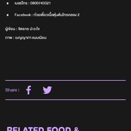
เบอร์โทร : 0800743321
Facebook : ก๋วยเตี๋ยวเนื้อตุ๋นต้นไทรคลอง 2
ผู้เขียน : จิตรกร ปะวะโข
ภาพ : เบญญาภา แนบเนียน
Share :
RELATED FOOD &