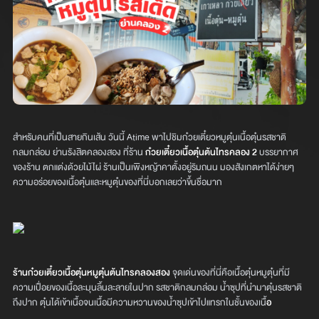
สำหรับคนที่เป็นสายกินเส้น วันนี้ Atime พาไปชิมก๋วยเตี๋ยวหมูตุ๋นเนื้อตุ๋นรสชาติ
กลมกล่อม ย่านรังสิตคลองสอง ที่ร้าน
ก๋วยเตี๋ยวเนื้อตุ๋นต้นไทรคลอง 2
บรรยากาศ
ของร้าน ตกแต่งด้วยไม้ไผ่ ร้านเป็นเพิงหญ้าคาตั้งอยู่ริมถนน มองสังเกตหาได้ง่ายๆ
ความอร่อยของเนื้อตุ๋นและหมูตุ๋นของที่นี่บอกเลยว่าขึ้นชื่อมาก
ร้านก๋วยเตี๋ยวเนื้อตุ๋นหมูตุ๋นต้นไทรคลองสอง
จุดเด่นของที่นี่คือเนื้อตุ๋นหมูตุ๋นที่มี
ความเปื่อยของเนื้อละมุนลิ้นละลายในปาก รสชาติกลมกล่อม น้ำซุปที่นำมาตุ๋นรสชาติ
ถึงปาก ตุ๋นได้เข้าเนื้อจนเนื้อมีความหวานของน้ำซุปเข้าไปแทรกในชั้นของเนื้
อ