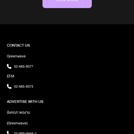
อาหารให้เลือกเยอะมากสามารถเลือกตามความชอบได้เลยอย่างวันนี้
เมนูที่แอดสั่งมา วันนี้ก็จะเป็น โซเมนมะนาว ฟีลลิ่งเหมือนหมี่เย็นแบบที่คุ้น
เคย แต่เพิ่มความพิเศษด้วย กิมมิคมะนาวสดเต็มถ้วย ที่แค่เห็นก็รู้สึก
เปรี้ยวแล้ว แต่พอลองชิมขอบอกเลยว่าเข้ากันสุด ๆต่อมาเป็น คุชิคัตสึ
เป็นของทอดเสียบไม้ที่ทำจากวัตถุดิบหลากหลาย ทั้งเนื้อสัตว์และผัก นำ
มาชุบแป้งและเกล็ดขนมปังทอดจนกรอบเหลือง เสิร์ฟมาร้อน ๆ พร้อม
ซอสสูตรพิเศษที่เข้มข้น หอมหวานเค็มกำลังดีเลยข้าวหน้ามากุโร่สับต้น
CONTACT US
หอมและไข่ปลาแซลม่อน ที่เอาเนื้อปลามากุโร่มาบดเป็นเนื้อเดียวกัน แล้ว
Greenwave
เพิ่มความอร่อยด้วยไข่ปลาแซลมอนและตบท้ายด้วย แซลมอน มากิ ซูชิ
โรลสุดคลาสสิกที่มาพร้อมแซลมอนสดชิ้นโต ข้าวญี่ปุ่นปรุงรสพอดี และ
02-665-8377
สาหร่ายหอมกรอบในทุกคำShakariki 432 เมเจอร์รัชโยธิน เป็นร้านที่
EFM
ครบเครื่องเรื่องอาหารญี่ปุ่นและบรรยากาศอิซากายะต้นตำรับ ใคร
อยากสัมผัสความสนุกแบบญี่ปุ่นแท้ ๆ ต้องมาให้ได้สักครั้ง! แล้วจะรู้ว่า
02-665-8373
โอซาก้าไม่ได้ไกลเกินเอื้อมพิกัด ด้านหน้า เมเจอร์รัชโยธินเวลาเปิด - ปิด
เปิดทุกวัน ตั้งแต่ 11.00-01.00 น.โทร 097-145-7777Facebook
ADVERTISE WITH US
Shakariki432” Major Ratchayothinผู้เขียน วิภูษิตา ญาติจันทึก
ภาพ เบญญาภา แนบเนียน
อังคณา พองาม
(Greenwave)
02-669-9444-7