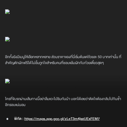
อีกทั้งยังมีเมนูให้เลือกหลากหลาย ส่วนราคาของที่นี่เริ่มต้นแค่ถ้วยละ 50 บาทเท่านั้น ที่
สำคัญตักผักฟรีได้ไม่อั้นถูกใจสำหรับคนที่ชอบแอ้มผักกับก๋วยเตี๋ยวสุดๆ
ใครที่ขับรถผ่านเส้นทางนี้อย่าลืมแวะไปชิมกันน้า บอกได้เลยว่าติดใจต้องกลับไปกินซ้ำ
อีกรอบแน่นอน
พิกัด :
https://maps.app.goo.gl/zLeT3m4jsxUExFEM7