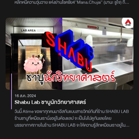
หลีกหนีความวุ่นวาย แห่งย่านโชคชัย4"Mana.Chujai" (มานะ ชูใจ) ถือ
ได้ว่าเป็นอีกหนึ่งคาเฟ่สุดชิล สุดน่ารัก สุดโฮมมี่แห่งหนึ่งในย่านโชคชัย 4
ที่แฝงตัวอยู่ในซอยลาดพร้าว-วังหิน 3 หลีกหนีความวุ่นวาย แล้วไปนั่ง
ผ่อนคลายในคาเฟ่ท่ามกลางบรรยากาศสุดชิล ภายในบ้านหลังสีขาว
แห่งนี้บรรยากาศภายในร้านตกแต่งอย่างน่ารัก ให้ความรู้สึกเหมือนนั่ง
อยู่บ้าน สบายๆ แต่ดูอบอุ่นสุดๆ นั่งอ่านหนังสือ จิบกาแฟเพลินๆ ได้เลย
แถมเจ้าของร้านยังใจดีอีกด้วยที่ร้านมีทั้งเครื่องดื่มและขนมให้เลือกเพียบ
เลย แถมขนมที่นี้ยังเป็น homemade ที่ร้านทำเองด้วยนะ ถ้ามาแล้วอย่า
ลืมสั่งบานอฟฟี่กันน้า อร่อยจริงแนะนำเลยใครผ่านมาแถวย่านโชคชัย4
แล้วมองหาที่แวะพัก ปล่อยตัว ปล่อยใจ ลองแวะมาที่ "Mana.Chujai"
(มานะ ชูใจ) กันได้น้า แล้วคุณจะรู้จักความผ่อนคลายที่แท้จริง ร้านเปิด
ทุกวัน (ปิดวันพุธ) ตั้งแต่เวลา 08.00 น. - 17.00 น.
16 ส.ค. 2024
Shabu Lab ชาบูนักวิทยาศาสตร์
วันนี้ Atime ขอพาทุกคนมาอีสกับแบบสายวิทย์กันที่ร้าน SHABU LAB
ร้านชาบูที่เหมือนเรานั่งอยู่ในห้องแลป จะเป็นไงไปดูกันเลยโดย
บรรยากาศภายในร้าน SHABU LAB จะให้ความรู้สึกเหมือนเราอยู่ในแล
ปทดลอง ด้วยวัสดุ โฟนิเจอร์ภายในร้านจะเป็นอะลูมิเนียมทั้งหมด แล้วที่
เด่นเลยคือน้ำจิ้ม คือเราต้องปรุงเอง ทดลองตามสูตรตัวเองได้เลย ที่ร้าน