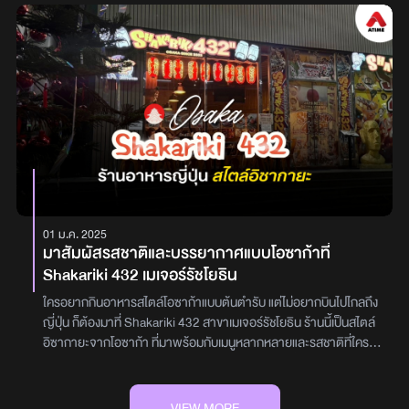
จะมีเบสซอสให้เลือกหลากหลาย นอกจากนี้ใครอยากได้มูทมากขึ้นก็
สามารถแจ้งพี่พนักงานใส่ชุดแลปได้นะ ได้ฟิวสุดมากันที่อาหารและน้ำ
ชุปของทางร้าน SHABU LAB กันบ้าง ที่ร้านเขามีทั้งหมู เนื้อ ไก่ แฮบหรือ
เบคอน คือติ๊กที่ใบแล้วยื่นให้พนักงงานได้เลย อีกทั้งที่ร้านนี้เขามีน้ำชุป
เยอะมากทั้ง ต้มยำ หมาล่า แจ่ว น้ำดำ และอื่นๆ อีกเพียบ ถ้าใครอยาก
เปลี่ยนหม้อกับน้ำชุปก็แจ้งพี่พนักงงานได้เช่นกันอีกทั้งท็อปปิ้งเสริมอย่าง
ลูกชิ้น ปูอัด เมนูเส้น หรือแม้แต่ของทอดก็มีนะ ที่ร้าน SHABU LAB จะมี
ชีสบอล คือที่สุด เพราะอร่อยมาก สายชีสต้องชอบ และเฟรนฟราย และ
ลูกเล่นของของทอด คือ ผงนัว ไม่ว่าจะผงชีส ผงลาบ หรือผงต้มยำ โรย
และนัวมาก นอกจากนี้ทางร้านยังมีไอศครีมให้กินปิดจบความฟินกัน
ด้วยนะและตอนนี้ทางร้าน SHABU LAB เขามีโปรกล่องสุ่มอยู่นะ แถ
01 ม.ค. 2025
มลุ้มทานฟรีด้วย สายชาบูห้ามพลาดมาจุ่มกันให้สนุกได้ทั้ง 3 สาขา
มาสัมผัสรสชาติและบรรยากาศแบบโอซาก้าที่
ตลอดเดือนสิงหาคมนี้! • สาขาสามย่าน ( 02 005 0255) จ. - พฤ.
Shakariki 432 เมเจอร์รัชโยธิน
12:00-21:00 // ศ. - อา. 11:00 - 22:00• สาขาซีคอนสแควร์
ศรีนครินทร์ (02 322 1365) จ.-พฤ. 10.30-21.30 // ศ.-อา.
ใครอยากกินอาหารสไตล์โอซาก้าแบบต้นตำรับ แต่ไม่อยากบินไปไกลถึง
10.00-21.30• สาขาเกษตร(02 010 5455)จ. - พฤ. 12:00-21:00
ญี่ปุ่น ก็ต้องมาที่ Shakariki 432 สาขาเมเจอร์รัชโยธิน ร้านนี้เป็นสไตล์
// ศ. - อา. 11:00 - 22:00
อิซากายะจากโอซาก้า ที่มาพร้อมกับเมนูหลากหลายและรสชาติที่ใครได้
ลองเป็นต้องติดใจสำหรับบรรยากาศของร้านเหมือนนั่งอยู่ในโอซาก้าแท้
ๆ เลย เพราะการตกแต่งภายในร้านจัดเต็มด้วยโคมไฟญี่ปุ่นหลากสี และ
ป้ายร้านญี่ปุ่นที่สะท้อนความสนุกสนานและความมีชีวิตชีวาที่นี่มีเมนู
VIEW MORE