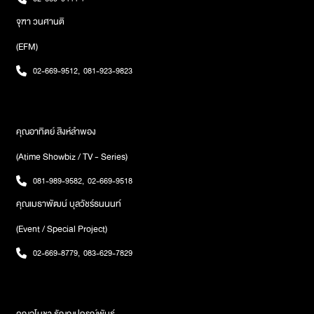
จุฑา วนศานติ
(EFM)
02-669-9512
,
081-923-9823
คุณอาทิตย์ สิงห์ลำพอง
(Atime Showbiz / TV - Series)
081-989-9582
,
02-669-9518
คุณเมธาพัฒน์ บุลวัชร์ธนนนท์
(Event / Special Project)
02-669-8779
,
083-629-7829