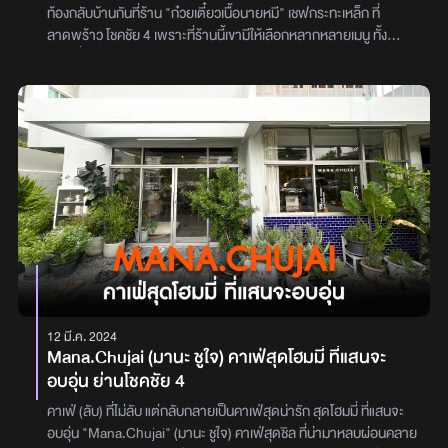
ท้องกลับบ้านกันที่ร้าน "ก๋วยเตี๋ยวเนื้อนายหมี" เชฟกระทะเหล็ก ที่
ลาดพร้าว โชคชัย 4 เพราะที่ร้านนี้เขามีให้เลือกหลากหลายเมนู ทั้ง
ก๋วยเตี๋ยว ข้าว หรือจะเมนูหม้อไฟเขาก็มีนะเมนูแรกที่แอดแนะนำเลยคือ
"ข้าวหมกไก่" ที่ข้าวร่วนกำลังดีเรียงเม็ดสวย มีกลิ่นหอมสมุนไพรและเนื้อ
ไก่คือนุ่มมาก ส่วนหอมเจียวที่โรยมาทานคู่กับเนื้อไก่คือลงตัว ส่วนน้ำจิ้ม
ที่ทางร้านให้มานั้น จะเป็นน้ำจิ้มซีฟูดส์ รสชาติจัดจ้านเมนูที่สอง "ข้าว
มัสมั่นเนื้อตุ๋น" คือทางร้านก๋วยเตี๋ยวเนื้อนายหมี เขาให้เนื้อตุ๋นมาชิ้นโต
มาก แถมรสชาติเครื่องเทศคือจัดจ้านมา ใครที่ชอบทายมัสมั่นเนื้อ ต้อง
มาลองเลย แอดแนะนำเมนูต่อมาเป็น"ก๋วยเตียวลูกชิ้นเนื้อ เส้นอูด้ง" เป็น
มิติใหม่ของแอดเหมือนกันที่ทานก๋วยเตี๋ยวแต่เป็นเส้นอูด้ง ถือว่าใช้ได้เลย
เส้นมีเทกเจอร์ให้เคี้ยว และที่ร้านเขาลวกเส้นสุกกำลังดีเมนูนี้คือจึ้งมา เมนู
เกาเหลาเนื้อตุ๋น คือแบบเนื้อและเอ็นคือชิ้นใหญ่มา แถมให้มาแบบเน้นถ้วย
เลยนอกจากนี้ทางร้านก๋วยเตี๋ยวเนื้อนายหมี เขายังมีเมนูอีกเยอะมาก ใคร
ชอบเมนูไหนก็จิ้มเลยเขายังมีไอศครีมด้วยนะ ใครอยากหาของหวานตบ
ท้ายก็ได้เลย ก๋วยเตี๋ยวเนื้อตุ๋นนายหมีเชฟกระทะเหล็ก โชคชัย 4 หน้ากอง
12 มี.ค. 2024
ปราบ เปิดให้บริการ 10.00 น. - 22.00 น.105 ถ. โชคชัย 4 แขวง
Mana.Chujai (มานะ ชูใจ) คาเฟ่สุดโฮมมี่ ที่แสนจะ
ลาดพร้าว เขตลาดพร้าว กรุงเทพมหานคร 10230 จอดข้างถนน
อบอุ่น ย่านโชคชัย 4
คาเฟ่ (ลับ) ที่ไม่ลับ แต่กลับกลายเป็นคาเฟ่สุดน่ารัก สุดโฮมมี่ ที่แสนจะ
อบอุ่น "Mana.Chujai" (มานะ ชูใจ) คาเฟ่สุดชิล ที่น่ามาหลบผ่อนคลาย