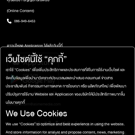
คุณอโนชา ธัญญปกรณ์พันธ์
(Online Content)
086-949-6453
ดาวน์โหลด Application ได้แล้ววันนี้ที่
เว็บไซต์นี้ใช้ “คุกกี้”
เราใช้ “Cookies” เพื่อเพิ่มประสิทธิภาพและประสบการที่ดีในการใช้งานเว็บไซต์ และ
จัดเก็บข้อมูลเพื่อนำมาวิเคราะห์ประมวลผลและนำเสนอ คอนเทนต์ ข่าวสาร
ประชาสัมพันธ์ กิจกรรมทางการตลาด การโฆษณา หรือ ผลิตภัณฑ์ใหม่ เพื่อพัฒนา
ติดต่อสอบถาม / แจ้งปัญหาการใช้งาน
ปรับปรุงการใช้งาน Website และ Application ของบริษัทให้มีประสิทธิภาพมากขึ้น
นโยบายคุกกี้
atimeplatform@atimemedia.com
We Use Cookies
บริษัท จีเอ็มเอ็ม มีเดีย จำกัด (มหาชน)
We use “Cookies” to optimize and best experience in using the website.
And store information for analyst and propose content, news, marketing
เลขที่ 50 อาคาร จีเอ็มเอ็ม แกรมมี่ เพลส ถนนสุขุมวิท21 (อโศก)